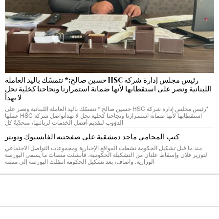
رئيس مجلس إدارة شركة HSC حسين صالح:* نتمسّك باليد العاملة
اللبنانية ونصر على استقطابها لأنها ضمانة استمرارنا ونجاحنا كخلية نحل
لا تهدأ
*رئيس مجلس إدارة شركة HSC حسين صالح:* نتمسّك باليد العاملة اللبنانية ونصر على
استقطابها لأنها ضمانة استمرارنا ونجاحنا كخلية نحل لا تهدأتواصل شركة HSC عملها
الدؤوب لتقديم أفضل الخدمات لزبائنها، متحدّيةً كل
كتب المحامي ماجد دمشقية على صفحتيه الفايسبوك وتويتر
منذ ما قبل تشكيل الحكومة نشطت المواقع الإخبارية ومجموعات التواصل الاجتماعي
لتوزير فلان وإسقاط علتان من التشكيلة الحكومية، فأنشئت منصات ما يسمى البورصة
الوزارية. واضاف، بعد تشكيل الحكومة انتقلت البورصة إلى منصة