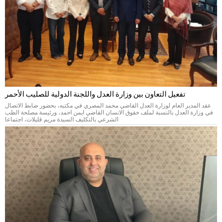
تفعيل التعاون بين وزارة العدل واللجنة الدولية للصليب الأحمر
عقد المدير العام لوزارة العدل القاضي محمد المصري في مكتبه، بحضور ضابط الاتصال
في وزارة العدل بالنسبة لملف حقوق الانسان القاضي ايمن احمد، ورئيسة مصلحة الطب
الشرعي بالتكليف السيدة مريم قليلات، اجتماعا