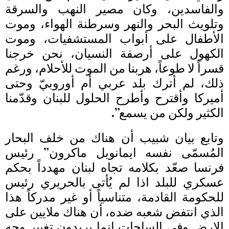
والفاسدين، وكان مصير النهب والسرقة
وتلويث البحر والنهر وسرطنة الهواء، وموت
الأطفال على أبواب المستشفيات، وموت
الكهول على أرصفة النسيان، نحن خرجنا
قسراً لا طوعاً، هربنا من الموت للأحلام، ورغم
ذلك، لم أترك بلد عربي أم أوروبيّ وحتى
أميركا وأقترح وأطرح الحلول للبنان وقدّمنا
الكثير ولكن من يسمع”.
وتابع بيان شبيب أن هناك من خلف البحار
المُسمّى نفسه ايمانويل ماكرون” رئيس
فرنسا صعّد بكلامه تجاه لبنان مهدداً بحكم
عسكري للبلد اذا لم يُأتى بالحريري رئيس
للحكومة القادمة، متناسياً أو غير مدركاً هذا
الذي انتفض شعبه ضده، أن هناك ملايين على
الارض وفي الساحات انما يريدون تغيير وجه