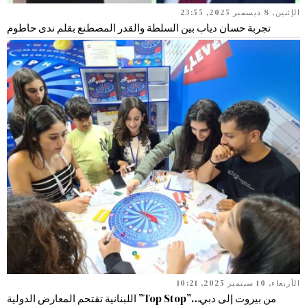
الإثنين, 8 ديسمبر 2025, 23:55
تجربة حسان دياب بين السلطة والقدر المصطنع بقلم ندى حاطوم
الأربعاء, 10 سبتمبر 2025, 10:21
من بيروت إلى دبي…”Top Stop” اللبنانية تقتحم المعارض الدولية