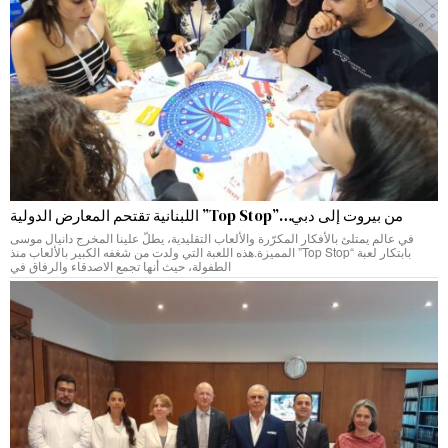
من بيروت إلى دبي…”Top Stop” اللبنانية تقتحم المعارض الدولية
في عالم يمتلئ بالأفكار المكرّرة والألعاب التقليدية، يطلّ علينا المخرج دانيال موسى
بابتكار لعبة “Top Stop” المميزة.هذه اللعبة التي ولدت من شغفه الكبير بالألعاب منذ
الطفولة، حيث أنها تجمع الاصدقاء والرفاق في