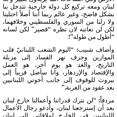
لبنان ومعه تركيع كل دولة خارجية تتدخل بنا
بشكل فاضح، وغير عالم ربما أننا أصلاً احتلينا
ولا زلنا من السوري والفلسطيني وخلافهما،
لكن لن نعاتبه لان نظره “قصير” لكن لسانه
“أطول من طوله”!
وأضاف شبيب: “اليوم الشعب اللبنانيّ قلب
الموازين وجرف نهر الفساد إلى مزبلة
التاريخ، والغد هو يوم أخر، هو العمل
والإقتصاد والإزدهار، وأنا سأصل قريباً إلى
بيروت للوقوف إلى جانب أخوتي اللبنانيين
بعد عقود من الغربة.”
مردفاً: “لن نترك قدراتنا وأعمالنا خارج لبنان
بعد أن إسترجعنا لبنان، وأدعو رجال الأعمال
اللبنانيين في الخارج لملاقاتي إلى لبنان