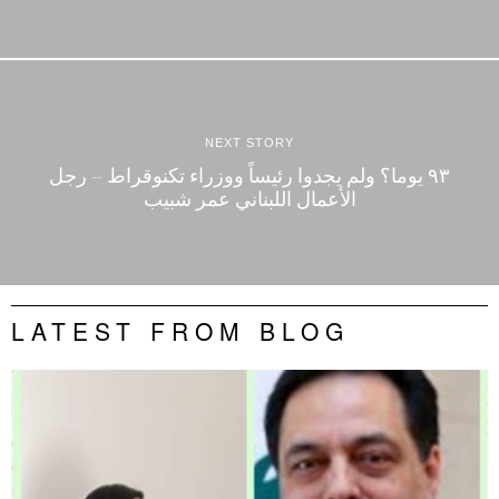
NEXT STORY
٩٣ يوما؟ ولم يجدوا رئيساً ووزراء تكنوقراط – رجل
الأعمال اللبناني عمر شبيب
LATEST FROM BLOG