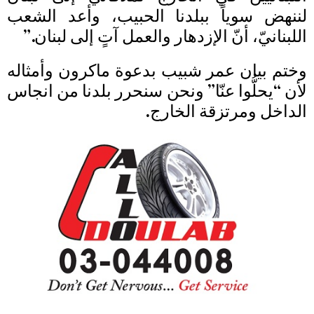
لننهض سوياً ببلدنا الحبيب، وأعد الشعب
اللبنانيّ، أنّ الإزدهار والعمل آتٍ إلى لبنان.”
وختم بيان عمر شبيب بدعوة ماكرون وأمثاله
لأن “يحلُّوا عنّا” ونحن سنحرر بلدنا من انجاس
الداخل ومرتزقة الخارج.