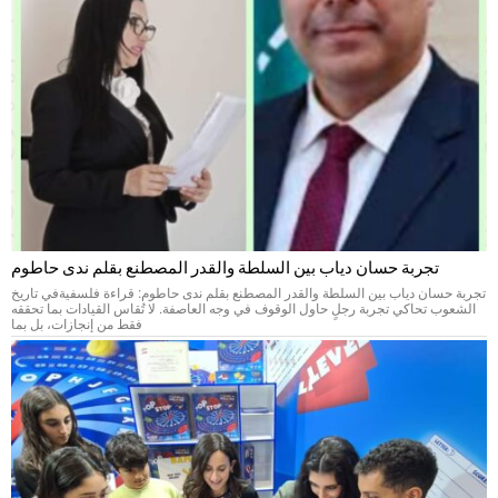
تجربة حسان دياب بين السلطة والقدر المصطنع بقلم ندى حاطوم
تجربة حسان دياب بين السلطة والقدر المصطنع بقلم ندى حاطوم: قراءة فلسفيةفي تاريخ
الشعوب تحاكي تجربة رجلٍ حاول الوقوف في وجه العاصفة. لا تُقاس القيادات بما تحققه
فقط من إنجازات، بل بما