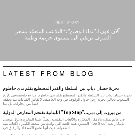
NEXT STORY
آلان عون لـ”نداء الوطن”: “التلاعب المتعمّد بسعر
الصرف يرتقي الى مستوى جريمة وطنية
LATEST FROM BLOG
تجربة حسان دياب بين السلطة والقدر المصطنع بقلم ندى حاطوم
تجربة حسان دياب بين السلطة والقدر المصطنع بقلم ندى حاطوم: قراءة فلسفيةفي تاريخ
الشعوب تحاكي تجربة رجلٍ حاول الوقوف في وجه العاصفة. لا تُقاس القيادات بما تحققه
فقط من إنجازات، بل بما
من بيروت إلى دبي…”Top Stop” اللبنانية تقتحم المعارض الدولية
في عالم يمتلئ بالأفكار المكرّرة والألعاب التقليدية، يطلّ علينا المخرج دانيال موسى
بابتكار لعبة “Top Stop” المميزة.هذه اللعبة التي ولدت من شغفه الكبير بالألعاب منذ
الطفولة، حيث أنها تجمع الاصدقاء والرفاق في