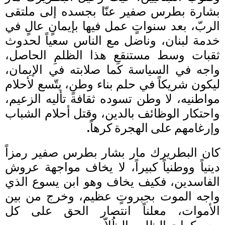
بشارة بطرس صفير عنّا بجسده إلى ملتقى
الربّ، بعد سنواتٍ عمل فيها بإيمانٍ عالٍ في
خدمة لبنان، وناضل مع الناس سعياً لحدوث
ثقبات وسط مستنقعِ هذا الظلمِ الحاصل،
واجه في السياسة كما صلابته في الإيمان،
ليكون شريكاً في حلم بناء وطنٍ، يتّسع لأحلام
مواطنيه، لا وطن تسوده ثقافة تأليه الزعيم،
واحتكار الوظائف بالدين، وقتل أحلام الشباب
وإرغامهم على الهجرة كرهاً.
كان البطريرك مار بشار بطرس صفير رمزاً
دينياً ووطنياً كبيراً، لا يخاف مواجهة عروش
الفاسدين، فكيف يخاف وهو ابن يسوع الذي
واجه الموت بجبروتٍ عظيم، وخرج من بين
الأموات، معلناً انتصار الحق على كل