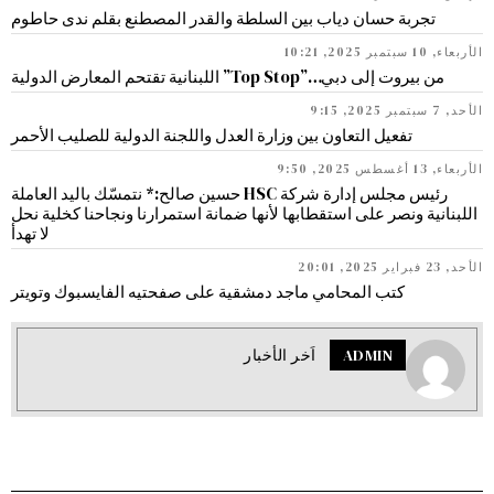
تجربة حسان دياب بين السلطة والقدر المصطنع بقلم ندى حاطوم
الأربعاء, 10 سبتمبر 2025, 10:21
من بيروت إلى دبي…”Top Stop” اللبنانية تقتحم المعارض الدولية
الأحد, 7 سبتمبر 2025, 9:15
تفعيل التعاون بين وزارة العدل واللجنة الدولية للصليب الأحمر
الأربعاء, 13 أغسطس 2025, 9:50
رئيس مجلس إدارة شركة HSC حسين صالح:* نتمسّك باليد العاملة
اللبنانية ونصر على استقطابها لأنها ضمانة استمرارنا ونجاحنا كخلية نحل
لا تهدأ
الأحد, 23 فبراير 2025, 20:01
كتب المحامي ماجد دمشقية على صفحتيه الفايسبوك وتويتر
ADMIN
اَخر الأخبار