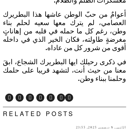
معسكرات الظلم والظُلاّم.
أعوامٌ من حبّ الوطن عاشها هذا البطريرك
العصامي، لم يترك معها سعيه لحلم بناء
وطن، رغم كل ما حمله في قلبه من إهاناتٍ
مغرضةٍ طاولته، فكان الخير الذي في داخله
أقوى من شرور كل من عاداه.
في ذكرى رحيلك ايها البطريرك الشجاع، ابقَ
معنا من حيث أنت، لتشهد قريبا على حلمك
وحلمنا ببناء وطن.
RELATED POSTS
الإثنين, 8 ديسمبر 2025, 23:55