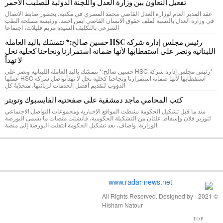
تفعيل التعاون بين وزارة العدل واللجنة الدولية للصليب الأحمر
عقد المدير العام لوزارة العدل القاضي محمد المصري في مكتبه، بحضور ضابط الاتصال
في وزارة العدل بالنسبة لملف حقوق الانسان القاضي ايمن احمد، ورئيسة مصلحة الطب
الشرعي بالتكليف السيدة مريم قليلات، اجتماعا
رئيس مجلس إدارة شركة HSC حسين صالح:* نتمسّك باليد العاملة
اللبنانية ونصر على استقطابها لأنها ضمانة استمرارنا ونجاحنا كخلية نحل
لا تهدأ
*رئيس مجلس إدارة شركة HSC حسين صالح:* نتمسّك باليد العاملة اللبنانية ونصر على
استقطابها لأنها ضمانة استمرارنا ونجاحنا كخلية نحل لا تهدأتواصل شركة HSC عملها
الدؤوب لتقديم أفضل الخدمات لزبائنها، متحدّيةً كل
كتب المحامي ماجد دمشقية على صفحتيه الفايسبوك وتويتر
منذ ما قبل تشكيل الحكومة نشطت المواقع الإخبارية ومجموعات التواصل الاجتماعي
لتوزير فلان وإسقاط علتان من التشكيلة الحكومية، فأنشئت منصات ما يسمى البورصة
الوزارية. واضاف، بعد تشكيل الحكومة انتقلت البورصة إلى منصة
© 2021 - All Rights Reserved. Designed by
Hisham Natour
TOP