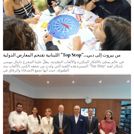
من بيروت إلى دبي…”Top Stop” اللبنانية تقتحم المعارض الدولية
في عالم يمتلئ بالأفكار المكرّرة والألعاب التقليدية، يطلّ علينا المخرج دانيال موسى
بابتكار لعبة “Top Stop” المميزة.هذه اللعبة التي ولدت من شغفه الكبير بالألعاب منذ
الطفولة، حيث أنها تجمع الاصدقاء والرفاق في