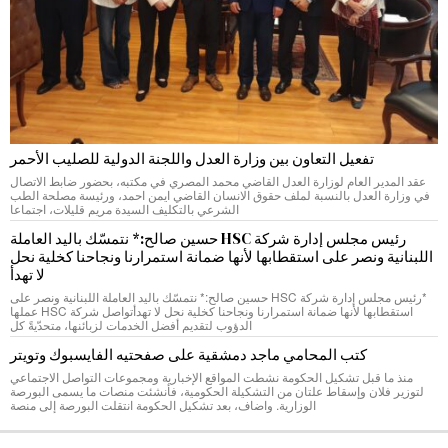
تفعيل التعاون بين وزارة العدل واللجنة الدولية للصليب الأحمر
عقد المدير العام لوزارة العدل القاضي محمد المصري في مكتبه، بحضور ضابط الاتصال
في وزارة العدل بالنسبة لملف حقوق الانسان القاضي ايمن احمد، ورئيسة مصلحة الطب
الشرعي بالتكليف السيدة مريم قليلات، اجتماعا
رئيس مجلس إدارة شركة HSC حسين صالح:* نتمسّك باليد العاملة
اللبنانية ونصر على استقطابها لأنها ضمانة استمرارنا ونجاحنا كخلية نحل
لا تهدأ
*رئيس مجلس إدارة شركة HSC حسين صالح:* نتمسّك باليد العاملة اللبنانية ونصر على
استقطابها لأنها ضمانة استمرارنا ونجاحنا كخلية نحل لا تهدأتواصل شركة HSC عملها
الدؤوب لتقديم أفضل الخدمات لزبائنها، متحدّيةً كل
كتب المحامي ماجد دمشقية على صفحتيه الفايسبوك وتويتر
منذ ما قبل تشكيل الحكومة نشطت المواقع الإخبارية ومجموعات التواصل الاجتماعي
لتوزير فلان وإسقاط علتان من التشكيلة الحكومية، فأنشئت منصات ما يسمى البورصة
الوزارية. واضاف، بعد تشكيل الحكومة انتقلت البورصة إلى منصة