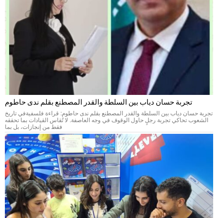
تجربة حسان دياب بين السلطة والقدر المصطنع بقلم ندى حاطوم
تجربة حسان دياب بين السلطة والقدر المصطنع بقلم ندى حاطوم: قراءة فلسفيةفي تاريخ
الشعوب تحاكي تجربة رجلٍ حاول الوقوف في وجه العاصفة. لا تُقاس القيادات بما تحققه
فقط من إنجازات، بل بما