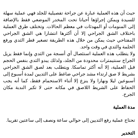
حيث أن هذه العملية عبارة عن جراحة تفصيلية للجلد فهي عملية سهلة
للسيدة ويمكن إجراؤها أحيانا تحت المخدر الموضعي فقط بالإضافة
إلى المنومات أو المهدئات في معظم الحالات. وتختلف طرق العملية
باختلاف الشق الجراحي إلا أن أكثرها انتشارا هي الشق الجراحي
المفتاحي حيث يمكن من خلال هذه الطريقة تصغير قطر الثدي ورفع
الحلمة والثدي في وقت واحد.
ولا يتطلب هذه العملية استئصال أي أنسجة من الثدي وإنما فقط يزيل
الجراح سنتيمترات محدودة من الجلد، ولذلك يبدو الثدي بنفس الحجم
قبل العملية، إلا أنه أكثر تماسكا. ويتطلب بعد لصق الشق الجراحي
بشريط لا صق ارتداء مشد جراحي ضاغط على الثديين لمدة أسبوع إلى
أسبوعين ليلا ونهارا ولا ينزع إلا أثناء الاستحمام فقط، كما أنه يجب
الحفاظ على الشريط اللاصق في مكانه حتى لا تكبر الندبة مكان
الجرح.
مدة العملية
تحتاج عملية رفع الثديين إلى حوالي ساعة ونصف إلى ساعتين تقريبا.
التخدير