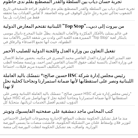
تجربة حسان دياب بين السلطة والقدر المصطنع بقلم ندى حاطوم
تجربة حسان دياب بين السلطة والقدر المصطنع بقلم ندى حاطوم: قراءة فلسفيةفي تاريخ
الشعوب تحاكي تجربة رجلٍ حاول الوقوف في وجه العاصفة. لا تُقاس القيادات بما تحققه
فقط من إنجازات، بل بما
من بيروت إلى دبي…”Top Stop” اللبنانية تقتحم المعارض الدولية
في عالم يمتلئ بالأفكار المكرّرة والألعاب التقليدية، يطلّ علينا المخرج دانيال موسى
بابتكار لعبة “Top Stop” المميزة.هذه اللعبة التي ولدت من شغفه الكبير بالألعاب منذ
الطفولة، حيث أنها تجمع الاصدقاء والرفاق في
تفعيل التعاون بين وزارة العدل واللجنة الدولية للصليب الأحمر
عقد المدير العام لوزارة العدل القاضي محمد المصري في مكتبه، بحضور ضابط الاتصال
في وزارة العدل بالنسبة لملف حقوق الانسان القاضي ايمن احمد، ورئيسة مصلحة الطب
الشرعي بالتكليف السيدة مريم قليلات، اجتماعا
رئيس مجلس إدارة شركة HSC حسين صالح:* نتمسّك باليد العاملة
اللبنانية ونصر على استقطابها لأنها ضمانة استمرارنا ونجاحنا كخلية نحل
لا تهدأ
*رئيس مجلس إدارة شركة HSC حسين صالح:* نتمسّك باليد العاملة اللبنانية ونصر على
استقطابها لأنها ضمانة استمرارنا ونجاحنا كخلية نحل لا تهدأتواصل شركة HSC عملها
الدؤوب لتقديم أفضل الخدمات لزبائنها، متحدّيةً كل
كتب المحامي ماجد دمشقية على صفحتيه الفايسبوك وتويتر
منذ ما قبل تشكيل الحكومة نشطت المواقع الإخبارية ومجموعات التواصل الاجتماعي
لتوزير فلان وإسقاط علتان من التشكيلة الحكومية، فأنشئت منصات ما يسمى البورصة
الوزارية. واضاف، بعد تشكيل الحكومة انتقلت البورصة إلى منصة