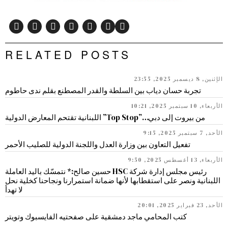
RELATED POSTS
الإثنين, 8 ديسمبر 2025, 23:55
تجربة حسان دياب بين السلطة والقدر المصطنع بقلم ندى حاطوم
الأربعاء, 10 سبتمبر 2025, 10:21
من بيروت إلى دبي…”Top Stop” اللبنانية تقتحم المعارض الدولية
الأحد, 7 سبتمبر 2025, 9:15
تفعيل التعاون بين وزارة العدل واللجنة الدولية للصليب الأحمر
الأربعاء, 13 أغسطس 2025, 9:50
رئيس مجلس إدارة شركة HSC حسين صالح:* نتمسّك باليد العاملة
اللبنانية ونصر على استقطابها لأنها ضمانة استمرارنا ونجاحنا كخلية نحل
لا تهدأ
الأحد, 23 فبراير 2025, 20:01
كتب المحامي ماجد دمشقية على صفحتيه الفايسبوك وتويتر