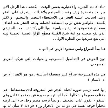
اثناء اقامته الجبرية والاختيارية بنفس الوقت . يكتشف هذا الرجل الاتٍ
من بلاد متحضرة زيف وفساد المجتمع ولاعدالته . يتعرف على الفقر
وعلى اساليب عيشة الغجر من الاستعطاء التبصير والتنجيم . والاكثر
يكتشف طواطؤ بعض نواب المنطقة لحماية ودعم الغجر بغية اهداف
ومصالح شخصية وانتخابية وسياسية . وبالتالي يكتشف الحب الحقيقي
الذي يقع ضحيته مع ابنة شيخ القبيلة
مصبّح الزازا
الصبية الجميلة
زينه
التي يقع صريعها من النظرة الاولى .
هنا يبدأ الصراع ولمن ستعود الارض في النهاية .
دون الخوض في التفاصيل المسرحية والحوادث التي نتركها للعرض
المسرحي .
في هذه المسرحية صراع كبير ومعضلة اساسية . من هو الاهم : الارض
ام الانسان ؟
إنها قصة ترسم صورة لحياة الغجر غير المعروفة لدى مجتمعاتنا . في
مختلف صورها واشكالها . كما انها ترسم صورة عن مجتمع لاعادل وفي
استقواء القوي على الضعيف . وايضاً ترسم مصير رجل جاء الى ارضه
مختاراً فوجد نفسه في دوامة من الانجرار وراء حوادث لا شأن له بها