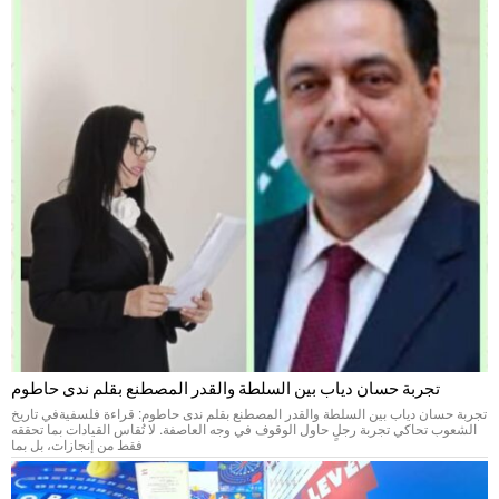
تجربة حسان دياب بين السلطة والقدر المصطنع بقلم ندى حاطوم
تجربة حسان دياب بين السلطة والقدر المصطنع بقلم ندى حاطوم: قراءة فلسفيةفي تاريخ
الشعوب تحاكي تجربة رجلٍ حاول الوقوف في وجه العاصفة. لا تُقاس القيادات بما تحققه
فقط من إنجازات، بل بما