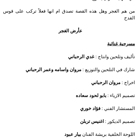
من هم الغجر وهل هذه القصة تصدق ام انها فعلاً تركب على قوس
القدح
عأرض الغجر
مسرحية غنائية
تأليف وتلحين وانتاج :
غدي الرحباني
شارك في التلحين والتوزيع :
مروان واسامه وعمر الرحباني
اخراج :
مروان الرحباني
تصميم الازياء :
بابو لحود سعاده
المستشار الفني :
فؤاد خوري
تصميم الديكور :
اغنيس تربلن
اللوحة الخلفية بريشة الفنان
بيار عبود