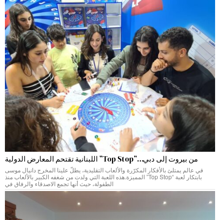
من بيروت إلى دبي…”Top Stop” اللبنانية تقتحم المعارض الدولية
في عالم يمتلئ بالأفكار المكرّرة والألعاب التقليدية، يطلّ علينا المخرج دانيال موسى
بابتكار لعبة “Top Stop” المميزة.هذه اللعبة التي ولدت من شغفه الكبير بالألعاب منذ
الطفولة، حيث أنها تجمع الاصدقاء والرفاق في