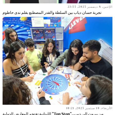
الإثنين, 8 ديسمبر 2025, 23:55
تجربة حسان دياب بين السلطة والقدر المصطنع بقلم ندى حاطوم
الأربعاء, 10 سبتمبر 2025, 10:21
من بيروت إلى دبي…”Top Stop” اللبنانية تقتحم المعارض الدولية