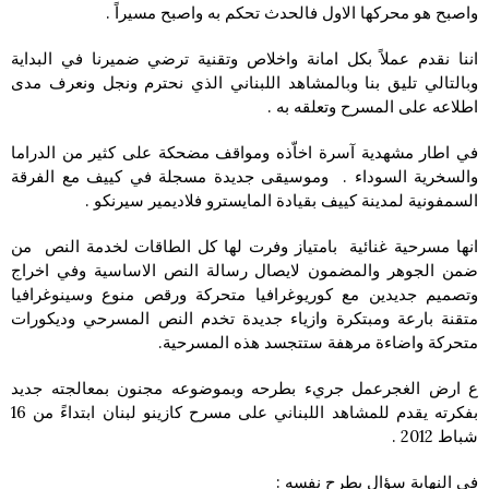
واصبح هو محركها الاول فالحدث تحكم به واصبح مسيراً .
اننا نقدم عملاً بكل امانة واخلاص وتقنية ترضي ضميرنا في البداية
وبالتالي تليق بنا وبالمشاهد اللبناني الذي نحترم ونجل ونعرف مدى
اطلاعه على المسرح وتعلقه به .
في اطار مشهدية آسرة اخاّذه ومواقف مضحكة على كثير من الدراما
والسخرية السوداء . وموسيقى جديدة مسجلة في كييف مع الفرقة
السمفونية لمدينة كييف بقيادة المايسترو فلاديمير سيرنكو .
انها مسرحية غنائية بامتياز وفرت لها كل الطاقات لخدمة النص من
ضمن الجوهر والمضمون لايصال رسالة النص الاساسية وفي اخراج
وتصميم جديدين مع كوريوغرافيا متحركة ورقص منوع وسينوغرافيا
متقنة بارعة ومبتكرة وازياء جديدة تخدم النص المسرحي وديكورات
متحركة واضاءة مرهفة ستتجسد هذه المسرحية.
ع ارض الغجرعمل جريء بطرحه وبموضوعه مجنون بمعالجته جديد
بفكرته يقدم للمشاهد اللبناني على مسرح كازينو لبنان ابتداءً من 16
شباط 2012 .
في النهاية سؤال يطرح نفسه :