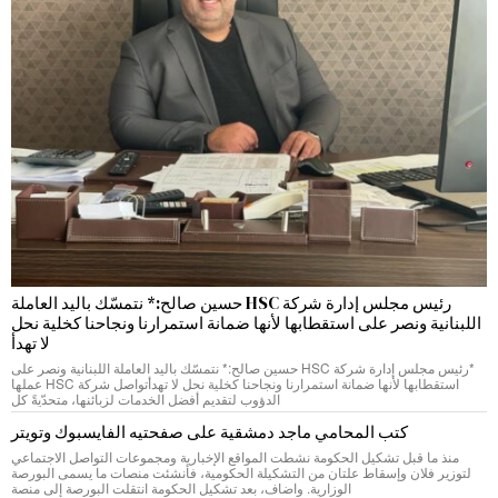
رئيس مجلس إدارة شركة HSC حسين صالح:* نتمسّك باليد العاملة
اللبنانية ونصر على استقطابها لأنها ضمانة استمرارنا ونجاحنا كخلية نحل
لا تهدأ
*رئيس مجلس إدارة شركة HSC حسين صالح:* نتمسّك باليد العاملة اللبنانية ونصر على
استقطابها لأنها ضمانة استمرارنا ونجاحنا كخلية نحل لا تهدأتواصل شركة HSC عملها
الدؤوب لتقديم أفضل الخدمات لزبائنها، متحدّيةً كل
كتب المحامي ماجد دمشقية على صفحتيه الفايسبوك وتويتر
منذ ما قبل تشكيل الحكومة نشطت المواقع الإخبارية ومجموعات التواصل الاجتماعي
لتوزير فلان وإسقاط علتان من التشكيلة الحكومية، فأنشئت منصات ما يسمى البورصة
الوزارية. واضاف، بعد تشكيل الحكومة انتقلت البورصة إلى منصة