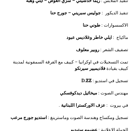
تنفيذ الملابس :
ريما حدشيتي – سرّي العوض – ايلي وهبه
تنفيذ الديكور
:
جوليس سبريني – جورج حنا
الاكسسوارات
:
طوني حنا
ماكياج :
ايلي خاطر
وغلاديس عبود
تصفيف الشعر :
روبير معلوف
تمت التسجيلات في اوكرانيا – كييف مع الفرقة السمفونية لمدينة
كييف بقيادة
فلاديميير سيرنكو
تسجيل في استديو
:
D.ZZ
مهندس الصوت
:
ميخائيل ديدكوفسكي
في بيروت :
عزف الاوركسترا اللبنانية
.
تسجيل ومكساج وهندسة الصوت وماسترينغ :
استديو جورج مرعب
الحملة الاعلانية :
عضيمه ستيديو