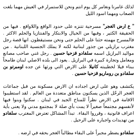
لذلك غامرنا ونغامر كل يوم انتم ونحن للاستمرار في العيش مهما بلغت
الصعاب ومهما اسود الليل
” ع ارض الغجر”
مسرحية تتنزه على حدود الواقع واللاواقع . فيها من
الحقيقة الكثير ، وفيها من الخيال والابتكار والفنتازيا والحلم الاكثر .
فالمسرح مهمته حثنا على الحلم حتى ونحن مستيقظون. انها قصة رجل
مغترب برازيلي من جذور لبنانية لكنه لا يملك الجنسية اللبنانية . من
مواليد البرازيل اسمه
سلفادو قزحيا حسين
. رجل غني صاحب مصانع
ومعامل وتجارة كبيرة في البرازيل . يعود الى بلده الاصلي لبنان طامحاً
ببناء فيلا لخطيبته
كانيلا
على الارض التي ورثها عن جده
اومبرتو بن
سلفادو بن روماريو قزحيا حسين
.
يكتشف وهو على ارض اجداده ان الارض مسكونة من قبل جماعات
الغجر الرحّل الذين يسكنون مناطق متعددة من العالم . لقد استطيبوا
الاقامة في الارض نظراً للمناخ الجيد في لبنان . سكنوا وبنوا فيها
لأنفسهم مجتمعاً صغيراً لا يمت بأي صلة لا بمجتمع مدني ولا يعنى بأية
اعراف قانونية ، وقرروا البقاء. تبدأ المشاكل تعترض المغترب
سلفادو
من تهديدات واجباره على الرحيل .
سلفادو
يضطر مجبراً على البقاء مطالباً الغجر بحقه في ارضه .