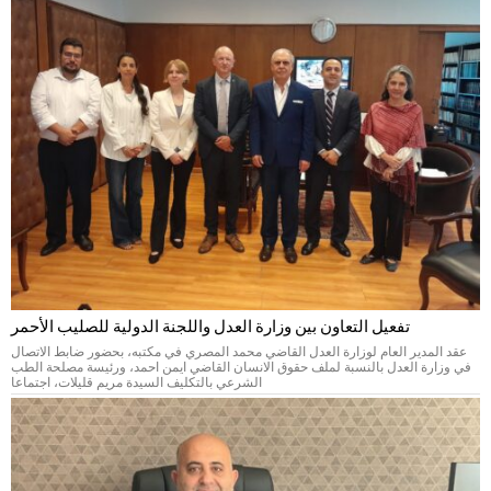
تفعيل التعاون بين وزارة العدل واللجنة الدولية للصليب الأحمر
عقد المدير العام لوزارة العدل القاضي محمد المصري في مكتبه، بحضور ضابط الاتصال
في وزارة العدل بالنسبة لملف حقوق الانسان القاضي ايمن احمد، ورئيسة مصلحة الطب
الشرعي بالتكليف السيدة مريم قليلات، اجتماعا