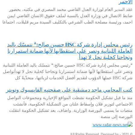
الأحمر
عقد المدير العام لوزارة العدل القاضي محمد المصري في مكتبه، بحضور
ضابط الاتصال في وزارة العدل بالنسبة لملف حقوق الانسان القاضي ايمن
احمد، ورئيسة مصلحة الطب الشرعي بالتكليف السيدة مريم قليلات، اجتماعا
رئيس مجلس إدارة شركة HSC حسين صالح:* نتمسّك باليد
العاملة اللبنانية ونصر على استقطابها لأنها ضمانة استمرارنا
ونجاحنا كخلية نحل لا تهدأ
*رئيس مجلس إدارة شركة HSC حسين صالح:* نتمسّك باليد العاملة اللبنانية
ونصر على استقطابها لأنها ضمانة استمرارنا ونجاحنا كخلية نحل لا تهدأتواصل
شركة HSC عملها الدؤوب لتقديم أفضل الخدمات لزبائنها، متحدّيةً كل
كتب المحامي ماجد دمشقية على صفحتيه الفايسبوك وتويتر
منذ ما قبل تشكيل الحكومة نشطت المواقع الإخبارية ومجموعات التواصل
الاجتماعي لتوزير فلان وإسقاط علتان من التشكيلة الحكومية، فأنشئت
منصات ما يسمى البورصة الوزارية. واضاف، بعد تشكيل الحكومة انتقلت
البورصة إلى منصة
© 2021 - All Rights Reserved. Designed by