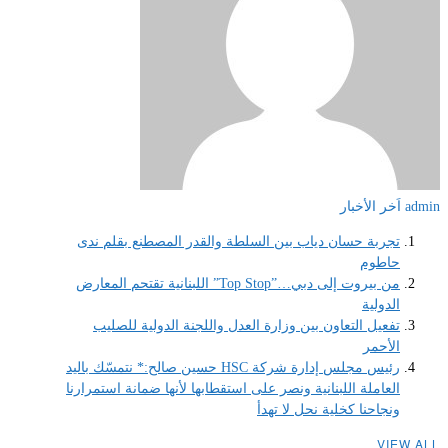
admin
اَخر الأخبار
تجربة حسان دياب بين السلطة والقدر المصطنع بقلم ندى
حاطوم
من بيروت إلى دبي…”Top Stop” اللبنانية تقتحم المعارض
الدولية
تفعيل التعاون بين وزارة العدل واللجنة الدولية للصليب
الأحمر
رئيس مجلس إدارة شركة HSC حسين صالح:* نتمسّك باليد
العاملة اللبنانية ونصر على استقطابها لأنها ضمانة استمرارنا
ونجاحنا كخلية نحل لا تهدأ
VIEW ALL