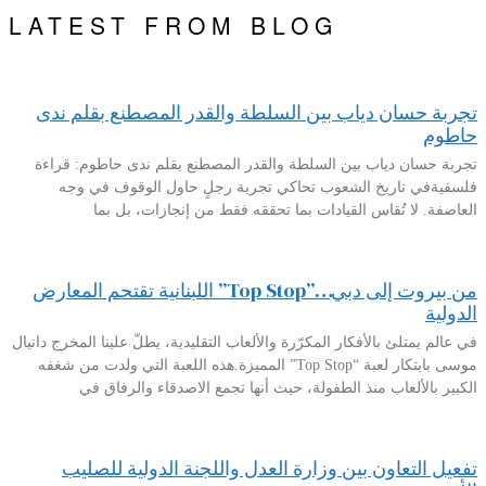
LATEST FROM BLOG
تجربة حسان دياب بين السلطة والقدر المصطنع بقلم ندى
حاطوم
تجربة حسان دياب بين السلطة والقدر المصطنع بقلم ندى حاطوم: قراءة
فلسفيةفي تاريخ الشعوب تحاكي تجربة رجلٍ حاول الوقوف في وجه
العاصفة. لا تُقاس القيادات بما تحققه فقط من إنجازات، بل بما
من بيروت إلى دبي…”Top Stop” اللبنانية تقتحم المعارض
الدولية
في عالم يمتلئ بالأفكار المكرّرة والألعاب التقليدية، يطلّ علينا المخرج دانيال
موسى بابتكار لعبة “Top Stop” المميزة.هذه اللعبة التي ولدت من شغفه
الكبير بالألعاب منذ الطفولة، حيث أنها تجمع الاصدقاء والرفاق في
تفعيل التعاون بين وزارة العدل واللجنة الدولية للصليب