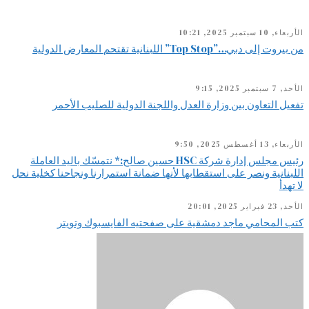
الأربعاء, 10 سبتمبر 2025, 10:21
من بيروت إلى دبي…”Top Stop” اللبنانية تقتحم المعارض الدولية
الأحد, 7 سبتمبر 2025, 9:15
تفعيل التعاون بين وزارة العدل واللجنة الدولية للصليب الأحمر
الأربعاء, 13 أغسطس 2025, 9:50
رئيس مجلس إدارة شركة HSC حسين صالح:* نتمسّك باليد العاملة
اللبنانية ونصر على استقطابها لأنها ضمانة استمرارنا ونجاحنا كخلية نحل
لا تهدأ
الأحد, 23 فبراير 2025, 20:01
كتب المحامي ماجد دمشقية على صفحتيه الفايسبوك وتويتر