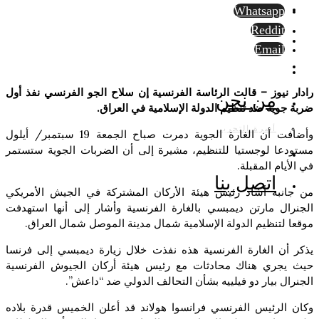
Whatsapp
Reddit
Email
رادار نيوز – قالت الرئاسة الفرنسية إن سلاح الجو الفرنسي نفذ أول
من نحن
ضربة جوية ضد تنظيم الدولة الإسلامية في العراق.
أسرة التحرير
وأضافت أن الغارة الجوية دمرت صباح الجمعة 19 سبتمبر/ أيلول
مستودعا لوجستيا للتنظيم، مشيرة إلى أن الضربات الجوية ستستمر
في الأيام المقبلة.
اتصل بنا
من جانبه أشاد رئيس هيئة الأركان المشتركة في الجيش الأمريكي
الجنرال مارتن ديمبسي بالغارة الفرنسية وأشار إلى أنها استهدفت
موقعا لتنظيم الدولة الإسلامية شمال مدينة الموصل شمال العراق.
يذكر أن الغارة الفرنسية هذه نفذت خلال زيارة ديمبسي إلى فرنسا
حيث يجري هناك محادثات مع رئيس هيئة أركان الجيوش الفرنسية
الجنرال بيار دو فيلييه بشأن التحالف الدولي ضد “داعش”.
وكان الرئيس الفرنسي فرانسوا هولاند قد أعلن الخميس قدرة بلاده