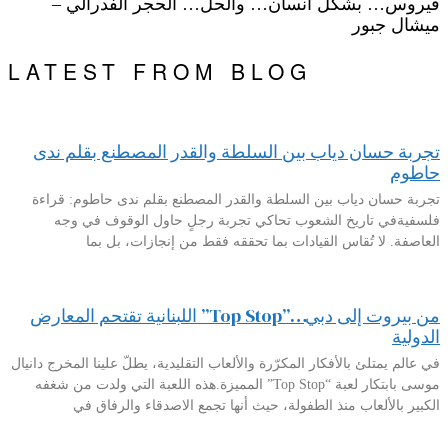
فيروس… بشكل انسان… والحل… الحجر الفدرالي –
ميشال جبور
LATEST FROM BLOG
تجربة حسان دياب بين السلطة والقدر المصطنع بقلم ندى
حاطوم
تجربة حسان دياب بين السلطة والقدر المصطنع بقلم ندى حاطوم: قراءة
فلسفيةفي تاريخ الشعوب تحاكي تجربة رجلٍ حاول الوقوف في وجه
العاصفة. لا تُقاس القيادات بما تحققه فقط من إنجازات، بل بما
من بيروت إلى دبي…”Top Stop” اللبنانية تقتحم المعارض
الدولية
في عالم يمتلئ بالأفكار المكرّرة والألعاب التقليدية، يطلّ علينا المخرج دانيال
موسى بابتكار لعبة “Top Stop” المميزة.هذه اللعبة التي ولدت من شغفه
الكبير بالألعاب منذ الطفولة، حيث أنها تجمع الاصدقاء والرفاق في