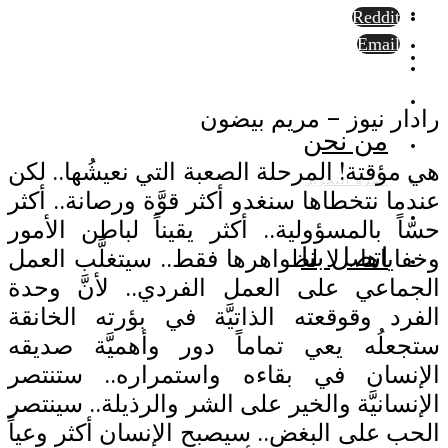
Reddit
Email
رادار نيوز – مريم بيضون
من نحن
هي مؤقتة! المرحلة الصعبة التي نعيشُها.. لكن
أسرة التحرير
عندما نتخطاها سنغدو أكثر قوَّة ورصانة.. أكثر
حسّاً بالمسؤولية.. أكثر يقيناً لباطن الأمور
وخفاياها.. لا لظواهرها فقط.. سيتغلَّب العمل
اتصل بنا
الجماعي على العمل الفردي.. لأنَّ وحدة
الفرد وقوقعته الذاتيَّة في بؤرته الخانقة
ستجعلُه يعي تماماً دور وأهميَّة صديقه
الإنسان في بقاءه واستمراره.. ستنتصر
الإنسانيَّة والخير على الشر والرذيلة.. سينتصر
الحب على البغض.. سيصبح الإنسان أكثر وعياً