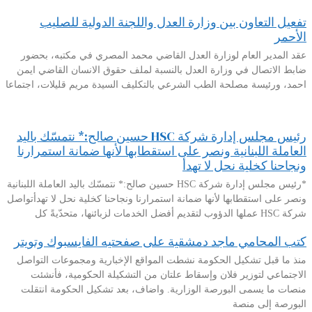
تفعيل التعاون بين وزارة العدل واللجنة الدولية للصليب
الأحمر
عقد المدير العام لوزارة العدل القاضي محمد المصري في مكتبه، بحضور
ضابط الاتصال في وزارة العدل بالنسبة لملف حقوق الانسان القاضي ايمن
احمد، ورئيسة مصلحة الطب الشرعي بالتكليف السيدة مريم قليلات، اجتماعا
رئيس مجلس إدارة شركة HSC حسين صالح:* نتمسّك باليد
العاملة اللبنانية ونصر على استقطابها لأنها ضمانة استمرارنا
ونجاحنا كخلية نحل لا تهدأ
*رئيس مجلس إدارة شركة HSC حسين صالح:* نتمسّك باليد العاملة اللبنانية
ونصر على استقطابها لأنها ضمانة استمرارنا ونجاحنا كخلية نحل لا تهدأتواصل
شركة HSC عملها الدؤوب لتقديم أفضل الخدمات لزبائنها، متحدّيةً كل
كتب المحامي ماجد دمشقية على صفحتيه الفايسبوك وتويتر
منذ ما قبل تشكيل الحكومة نشطت المواقع الإخبارية ومجموعات التواصل
الاجتماعي لتوزير فلان وإسقاط علتان من التشكيلة الحكومية، فأنشئت
منصات ما يسمى البورصة الوزارية. واضاف، بعد تشكيل الحكومة انتقلت
البورصة إلى منصة