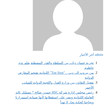
admin
اَخر الأخبار
تجربة حسان دياب بين السلطة والقدر المصطنع بقلم ندى
حاطوم
من بيروت إلى دبي…”Top Stop” اللبنانية تقتحم المعارض
الدولية
تفعيل التعاون بين وزارة العدل واللجنة الدولية للصليب
الأحمر
رئيس مجلس إدارة شركة HSC حسين صالح:* نتمسّك باليد
العاملة اللبنانية ونصر على استقطابها لأنها ضمانة استمرارنا
ونجاحنا كخلية نحل لا تهدأ