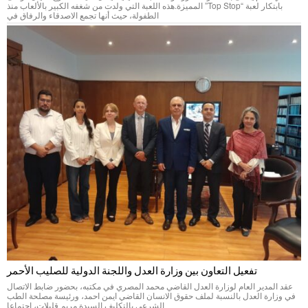
بابتكار لعبة “Top Stop” المميزة.هذه اللعبة التي ولدت من شغفه الكبير بالألعاب منذ
الطفولة، حيث أنها تجمع الاصدقاء والرفاق في
تفعيل التعاون بين وزارة العدل واللجنة الدولية للصليب الأحمر
عقد المدير العام لوزارة العدل القاضي محمد المصري في مكتبه، بحضور ضابط الاتصال
في وزارة العدل بالنسبة لملف حقوق الانسان القاضي ايمن احمد، ورئيسة مصلحة الطب
الشرعي بالتكليف السيدة مريم قليلات، اجتماعا