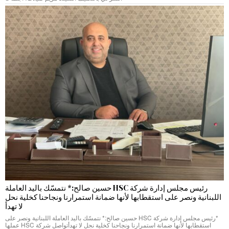
رئيس مجلس إدارة شركة HSC حسين صالح:* نتمسّك باليد العاملة
اللبنانية ونصر على استقطابها لأنها ضمانة استمرارنا ونجاحنا كخلية نحل
لا تهدأ
*رئيس مجلس إدارة شركة HSC حسين صالح:* نتمسّك باليد العاملة اللبنانية ونصر على
استقطابها لأنها ضمانة استمرارنا ونجاحنا كخلية نحل لا تهدأتواصل شركة HSC عملها