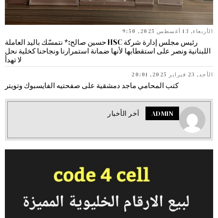
الأربعاء, 13 أغسطس 2025, 9:50
رئيس مجلس إدارة شركة HSC حسين صالح:* نتمسّك باليد العاملة
اللبنانية ونصر على استقطابها لأنها ضمانة استمرارنا ونجاحنا كخلية نحل
لا تهدأ
الأحد, 23 فبراير 2025, 20:01
كتب المحامي ماجد دمشقية على صفحتيه الفايسبوك وتويتر
ADMIN
اَخر الأخبار