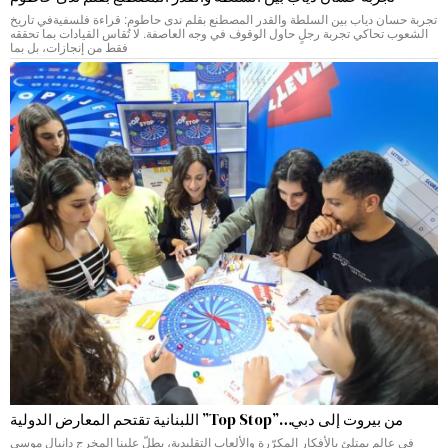
تجربة حسان دياب بين السلطة والقدر المصطنع بقلم ندى حاطوم: قراءة فلسفيةفي تاريخ
الشعوب تحاكي تجربة رجلٍ حاول الوقوف في وجه العاصفة. لا تُقاس القيادات بما تحققه
فقط من إنجازات، بل بما
من بيروت إلى دبي…”Top Stop” اللبنانية تقتحم المعارض الدولية
في عالم يمتلئ بالأفكار المكرّرة والألعاب التقليدية، يطلّ علينا المخرج دانيال موسى