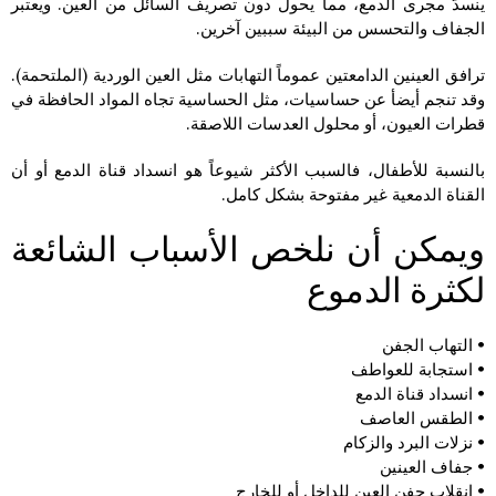
ينسدّ مجرى الدمع، مما يحول دون تصريف السائل من العين. ويعتبر
الجفاف والتحسس من البيئة سببين آخرين.
ترافق العينين الدامعتين عموماً التهابات مثل العين الوردية (الملتحمة).
وقد تنجم أيضأ عن حساسيات، مثل الحساسية تجاه المواد الحافظة في
قطرات العيون، أو محلول العدسات اللاصقة.
بالنسبة للأطفال، فالسبب الأكثر شيوعاً هو انسداد قناة الدمع أو أن
القناة الدمعية غير مفتوحة بشكل كامل.
ويمكن أن نلخص الأسباب الشائعة
لكثرة الدموع
• التهاب الجفن
• استجابة للعواطف
• انسداد قناة الدمع
• الطقس العاصف
• نزلات البرد والزكام
• جفاف العينين
• انقلاب جفن العين للداخل أو للخارج