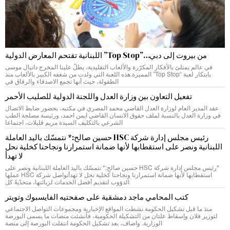
من بيروت إلى دبي…”Top Stop” اللبنانية تقتحم المعارض الدولية
في عالم يمتلئ بالأفكار المكرّرة والألعاب التقليدية، يطلّ علينا المخرج دانيال موسى
بابتكار لعبة “Top Stop” المميزة.هذه اللعبة التي ولدت من شغفه الكبير بالألعاب منذ
الطفولة، حيث أنها تجمع الاصدقاء والرفاق في
تفعيل التعاون بين وزارة العدل واللجنة الدولية للصليب الأحمر
عقد المدير العام لوزارة العدل القاضي محمد المصري في مكتبه، بحضور ضابط الاتصال
في وزارة العدل بالنسبة لملف حقوق الانسان القاضي ايمن احمد، ورئيسة مصلحة الطب
الشرعي بالتكليف السيدة مريم قليلات، اجتماعا
رئيس مجلس إدارة شركة HSC حسين صالح:* نتمسّك باليد العاملة
اللبنانية ونصر على استقطابها لأنها ضمانة استمرارنا ونجاحنا كخلية نحل
لا تهدأ
*رئيس مجلس إدارة شركة HSC حسين صالح:* نتمسّك باليد العاملة اللبنانية ونصر على
استقطابها لأنها ضمانة استمرارنا ونجاحنا كخلية نحل لا تهدأتواصل شركة HSC عملها
الدؤوب لتقديم أفضل الخدمات لزبائنها، متحدّيةً كل
كتب المحامي ماجد دمشقية على صفحتيه الفايسبوك وتويتر
منذ ما قبل تشكيل الحكومة نشطت المواقع الإخبارية ومجموعات التواصل الاجتماعي
لتوزير فلان وإسقاط علتان من التشكيلة الحكومية، فأنشئت منصات ما يسمى البورصة
الوزارية. واضاف، بعد تشكيل الحكومة انتقلت البورصة إلى منصة