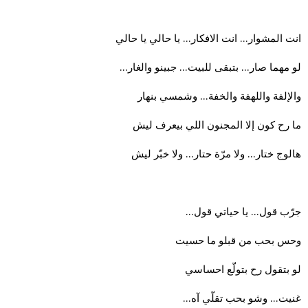
انت المشوار… انت الافكار… يا حالي يا حالي
لو مهما صار… بتبقى للبيت… جبينو والغار…
والإلفة واللهفة والخفة… وشمسي بنهار
ما رح كون إلا المجنون اللي بيعرف ليش
هالوج ختار… ولا مرّة حتار… ولا خبّر ليش
جرّب قول… يا حياتي قول…
وحس بحب من قبلو ما حسيت
لو بتقول رح بتولّع احساسي
غنيت… وشو بحب تقلّي آه…