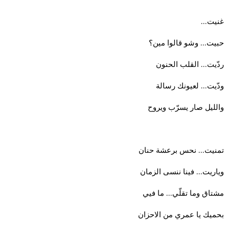
غنيت…
حبيت… وشو قالوا مين؟
ردّيت… القلب الحنون
ودّيت… لعيونك رسالة
والليل صار يسرّب ويروح
تمنيت… نحس برعشة حنان
وياريت… فينا ننسى الزمان
مشتاق وما تقلّي… ما فيي
بحميك يا عمري من الاحزان