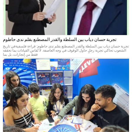
تجربة حسان دياب بين السلطة والقدر المصطنع بقلم ندى حاطوم
تجربة حسان دياب بين السلطة والقدر المصطنع بقلم ندى حاطوم: قراءة فلسفيةفي تاريخ
الشعوب تحاكي تجربة رجلٍ حاول الوقوف في وجه العاصفة. لا تُقاس القيادات بما تحققه
فقط من إنجازات، بل بما