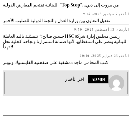
من بيروت إلى دبي…”Top Stop” اللبنانية تقتحم المعارض الدولية
الأحد, 7 سبتمبر 2025, 9:15
تفعيل التعاون بين وزارة العدل واللجنة الدولية للصليب الأحمر
الأربعاء, 13 أغسطس 2025, 9:50
رئيس مجلس إدارة شركة HSC حسين صالح:* نتمسّك باليد العاملة
اللبنانية ونصر على استقطابها لأنها ضمانة استمرارنا ونجاحنا كخلية نحل
لا تهدأ
الأحد, 23 فبراير 2025, 20:01
كتب المحامي ماجد دمشقية على صفحتيه الفايسبوك وتويتر
ADMIN
اَخر الأخبار