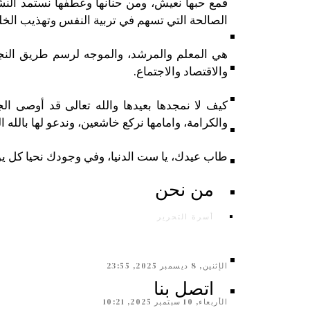
فمع حبها نعيش، ومن حنانها وعطفها نستمد النشا
الصالحة التي تسهم في تربية النفس وتهذيب الخل
هي المعلم والمرشد، والموجه لرسم طريق النجاح 
والاقتصاد والاجتماع.
كيف لا نمجدها بعيدها والله تعالى قد أوصى الج
والكرامة، وامامها نركع خاشعين، وندعو لها بالله 
طاب عيدك، يا ست الدنيا، وفي وجودك نحيا كل ي
من نحن
أسرة التحرير
الإثنين, 8 ديسمبر 2025, 23:55
اتصل بنا
الأربعاء, 10 سبتمبر 2025, 10:21