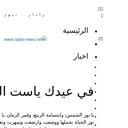
رادار - نيوز | dar-News
الرئيسية
اخبار
في عيدك ياست الد
يا نور الشمس، وابتسامة الربيع، وقمر الزمان. يا م
نور الحياة بحملها ووضعت وارضعت وسهرت وتعبت
الرأي الثالث