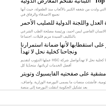
دية، يطلّ علينا المخرج دانيال موسى بابتكار لعبة “Top Stop” المميزة.هذه اللعبة التي ولدت من شغفه الكبير بالألعاب منذ الطفولة، حيث أنها
تجمع الاصدقاء والرفاق في
 العدل واللجنة الدولية للصليب الأحمر
 الانسان القاضي ايمن احمد، ورئيسة مصلحة الطب الشرعي
بالتكليف السيدة مريم قليلات، اجتماعا
بنانية ونصر على استقطابها لأنها ضمانة استمرارنا
ونجاحنا كخلية نحل لا تهدأ
*رئيس مجلس إدارة شركة HSC حسين صالح:* نتمسّك باليد العاملة اللبنانية ونصر على استقطابها لأنها ضمانة استمرارنا ونجاحنا كخلية نحل لا تهدأتواصل شركة HSC عملها الدؤوب لتقديم
أفضل الخدمات لزبائنها، متحدّيةً كل
شقية على صفحتيه الفايسبوك وتويتر
كومية، فأنشئت منصات ما يسمى البورصة الوزارية. واضاف،
بعد تشكيل الحكومة انتقلت البورصة إلى منصة