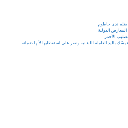
بقلم ندى حاطوم
للصليب الأحمر
HSC حسين صالح:* نتمسّك باليد العاملة اللبنانية ونصر على استقطابها لأنها ضمانة