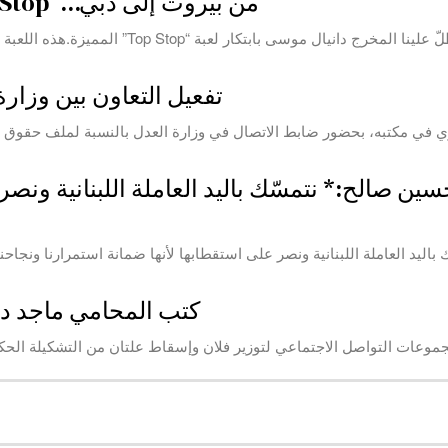
من بيروت إلى دبي…”Top Stop” اللبنانية تقتحم المعارض الدولية
في عالم يمتلئ بالأفكار المكرّرة والألعاب التقلي
تفعيل التعاون بين وزارة
ري في مكتبه، بحضور ضابط الاتصال في وزارة العدل بالنسبة لملف حقوق
يس مجلس إدارة شركة HSC حسين صالح:* نتمسّك باليد العاملة الل
كتب المحامي ماجد دم
جموعات التواصل الاجتماعي لتوزير فلان وإسقاط علتان من التشكيلة الح