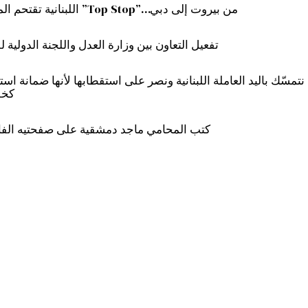
من بيروت إلى دبي…”Top Stop” اللبنانية تقتحم المعارض الدولية
تفعيل التعاون بين وزارة العدل واللجنة الدولية 
ة HSC حسين صالح:* نتمسّك باليد العاملة اللبنانية ونصر على استقطابها لأنها ضمانة 
كخلي
كتب المحامي ماجد دمشقية على صفحتيه الفا