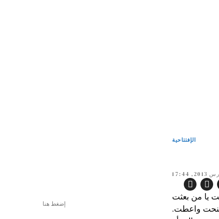
الإفتتاحية
نت يا من بعثت
إضغط هنا
منحت واعطت.