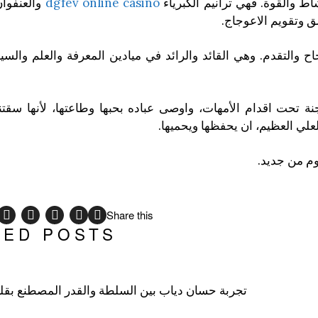
ط والقوة. فهي ترانيم الكبرياء
dgfev online casino
والعنفوان
ق وتقويم الاعوجاج.
والتقدم. وهي القائد والرائد في ميادين المعرفة والعلم والسيا
نة تحت اقدام الأمهات، واوصى عباده بحبها وطاعتها، لأنها سقتنا
العلي العظيم، ان يحفظها ويحميها.
وم من جديد.
Share this
TED POSTS
تجربة حسان دياب بين السلطة والقدر المصطنع بق