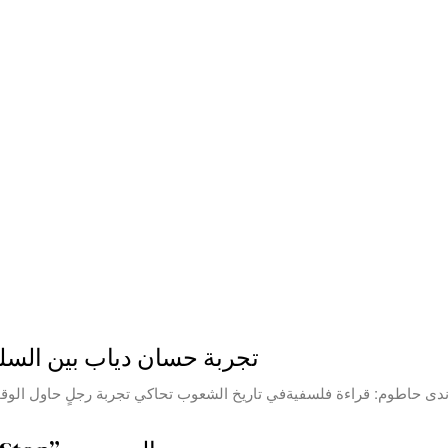
تجربة حسان دياب بين السل
دى حاطوم: قراءة فلسفيةفي تاريخ الشعوب تحاكي تجربة رجلٍ حاول الوقو