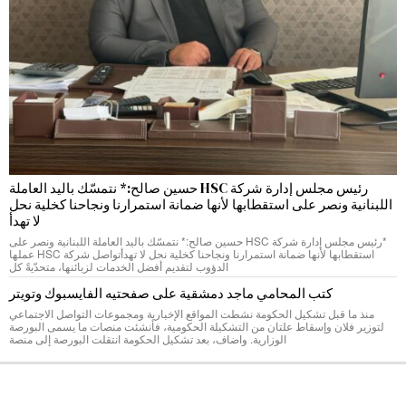
رئيس مجلس إدارة شركة HSC حسين صالح:* نتمسّك باليد العاملة
اللبنانية ونصر على استقطابها لأنها ضمانة استمرارنا ونجاحنا كخلية نحل
لا تهدأ
*رئيس مجلس إدارة شركة HSC حسين صالح:* نتمسّك باليد العاملة اللبنانية ونصر على
استقطابها لأنها ضمانة استمرارنا ونجاحنا كخلية نحل لا تهدأتواصل شركة HSC عملها
الدؤوب لتقديم أفضل الخدمات لزبائنها، متحدّيةً كل
كتب المحامي ماجد دمشقية على صفحتيه الفايسبوك وتويتر
منذ ما قبل تشكيل الحكومة نشطت المواقع الإخبارية ومجموعات التواصل الاجتماعي
لتوزير فلان وإسقاط علتان من التشكيلة الحكومية، فأنشئت منصات ما يسمى البورصة
الوزارية. واضاف، بعد تشكيل الحكومة انتقلت البورصة إلى منصة