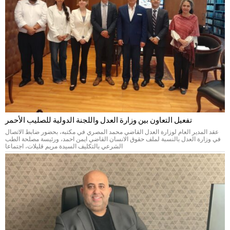
تفعيل التعاون بين وزارة العدل واللجنة الدولية للصليب الأحمر
عقد المدير العام لوزارة العدل القاضي محمد المصري في مكتبه، بحضور ضابط الاتصال
في وزارة العدل بالنسبة لملف حقوق الانسان القاضي ايمن احمد، ورئيسة مصلحة الطب
الشرعي بالتكليف السيدة مريم قليلات، اجتماعا