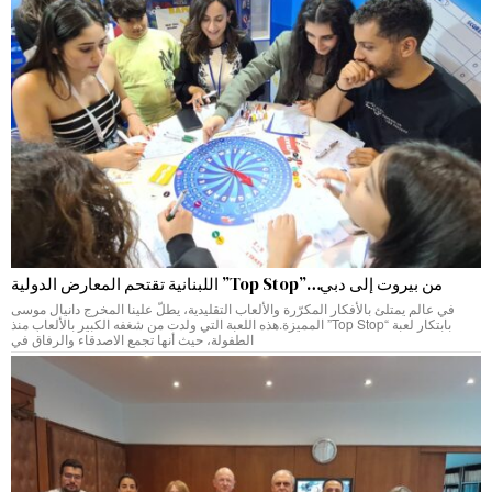
من بيروت إلى دبي…”Top Stop” اللبنانية تقتحم المعارض الدولية
في عالم يمتلئ بالأفكار المكرّرة والألعاب التقليدية، يطلّ علينا المخرج دانيال موسى
بابتكار لعبة “Top Stop” المميزة.هذه اللعبة التي ولدت من شغفه الكبير بالألعاب منذ
الطفولة، حيث أنها تجمع الاصدقاء والرفاق في