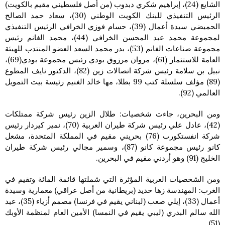
الشايع (24)، إبراهيم شكري دبدوب (من أصل فلسطيني مقيم بالكويت)
الرئيس التنفيذي للبنك الكويت الوطني (30)، سعاد حمد الصالح
الحميضي سيدة أعمال (39)، حسام فوزي الخرافي الرئيس التنفيذي
لمجموعة محمد عبد المحسن الخرافي (44)، محمد الغانم رئيس
مجموعة صناعات الغانم (53)، بدر محمد السعد العضو المنتدب للهيئة
العامة للاستثمار (61)، مروان مرزوق بودي رئيس مجموعة بودي(69)،
نبيل بن سلامة رئيس شركة اتصالات زين (82)، الدكتور نايف المطوع
(89) مؤلف سلسلة كتب 99 بطلا، مها خالد الغنيم رئيسة بيت التمويل
العالمي (92).
ومن البحرين، جاءت شخصيات: طلال الزين رئيس شركة ممتلكات
(42)، عادل علي رئيس شركة طيران العربية (70)، نمير كيردار رئيس
شركة انفستكورب (76) بحريني مقيم في المملكة المتحدة، مشعل
كانو رئيس مجموعة كانو (87)، وسمير مجالي رئيس شركة طيران
الخليج (91) وهو أردني مقيم في البحرين.
ومن الشخصيات العربية المؤثرة التي شملتها قائمة المائة وتقيم في
الغرب: المهندسة زها حديد (بريطانية من أصل عراقي) معمارية وسيدة
أعمال (33)، إيلي صعب (لبناني يقيم في فرنسا) مصمم أزياء (35)، عبد
الله سالم البدري (ليبي يقيم في النمسا) الأمين العام لمنظمة الأوبك
(51).