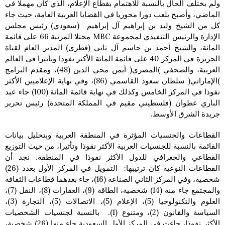
ولم يختلف الحال بالنسبة للاهتمام بقطاع الإعلام، الذي كان مهملا في
الماضي، وأصبح يلعب دورا محوريا في القضايا العربية العامة، حيث جاء
كل من الشيخ وليد بن إبراهيم آل إبراهيم (سعودي) رئيس مجلس
الإدارة والرئيس التنفيذي لمجموعة MBC محتلا المرتبة 66 على قائمة
المائة، والشيخ أحمد بن جاسم آل ثاني (قطري) المدير العام لقناة
الجزيرة في المركز 40 على قائمة المائة الأكثر نفوذا وتأثيرا في العالم
العربية، والصحفي )المصري( أيمن محي الدين (48)، ومقدم البرامج
)الإماراتي( سلطان سعود القاسمي (86)، وفي نهاية الإعلاميين الأكثر
نفوذا في المركز الخامس وكذلك في نهاية قائمة المائة (100) جاء عبد
الباري عطوان (فلسطيني مقيم في المملكة المتحدة) رئيس تحرير
جريدة الشرق الأوسط.
القطاعات والجنسيات المؤثرة في المنطقة العربية وبتحليل بيانات
القائمة بالنسبة للجنسيات العربية الأكثر نقوذا وتأثيرا، من حيث التوزيع
القطاعي والجغرافي للدول الأكثر نفوذا في المنطقة. نجد أن
القطاعات النوعية كان ترتيبها: التمويل في المركز الأول بعدد (26)
شخصية، وفي المركز الثاني الصناعة (16)، جاء بعدهما قطاعات الثقافة
والمجتمع جاء منه (14) شخصية، الطاقة (9)، العقارات (8)، النقل (7)،
العلوم والتكنولوجيا (5)، الإعلام (5)، الاتصالات (5)، التجارة (3)،
السياسة والقانون (2)، ومتنوع (1). بالنسبة لجنسيات الشخصيات
الأكثر نفوذا، جاءت في المركز الأول السعودية جاء منها (26) شخصية،