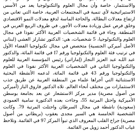
والاستثمار، خاصة وأن مجال العلوم والتكنولوجيا يعد من الأسس
الاستيراتيجية لأي تنمية في المجتمعات العربية، خاصة التي تعاني من
ارتفاع معدلات البطالة، والحاجة الماسة لدفع معدلات النمو الاقتصادي
وخلق فرص عمل وزيادة معدلات الأجور، في ظروف الربيع العربي في
المنطقة. وجاء في قائمة الشخصيات العربية الأكثر نفوذا في مجال
العلوم والتكنولوجيا، 5 شخصيات، هي: الدكتور تشارلز العشي (لبناني
الأصل أميركي الجنسية) متخصص في مجال تكنولوجيا الفضاء الأول
في ترتيب فئة العلوم والتكنولوجيا ورقم 17 في قائمة المائة، والدكتور
عبد اللـه عبد العزيز النجار (إماراتي) رئيس المؤسسة العربية للعلوم
والتكنولوجيا الثاني في الشخصيات العربية الأكثر نفوذا في العلوم
والتكنولوجيا ورقم 43 في قائمة المائة، لدعمه الأنشطة البحثية
الاستثنائية التي أجراها علماء من المنطقة العربية عن طريق جذب
الاستثمارات من مختلف أنحاء العالم. تلاه الدكتور فاروق الباز (أميركي
من أصول مصرية) مدير مركز الاستشعار عن بعد بجامعة بوسطن
الأميركية واحتل المرتبة 55، وجاءت بعده الدكتورة سامية العمودي
(سعودية) ناشطة في مجال السرطان واحتلت المرتبة 79. وكانت
الشخصية الخامسة هي السير مجدى يعقوب (بريطاني من أصول
مصرية) جراح القلب المعروف الذي تبوأ المركز 97 في القائمة. وتلاحظ
غياب الدكتور أحمد زويل من القائمة.