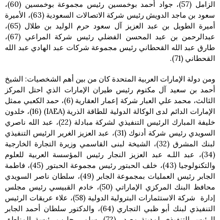
الزامل (57)، جواد أحمد بوخمسين رئيس مجموعة بوخمسين (60)،
سعود بن ماجد الدويش رئيس شركة الاتصالات السعودية (63)، الأميرة
أميرة الطويل بن عبد العزيز آل سعود حرم الوليد بن طلال (65)،
عبدالرحمن بن عبد المحسن الفضلي رئيس شركة المراعي (67)،
طارق عبد الله القحطاني رئيس مجموعة شركات عبد الهادي عبد الله
القحطاني (71).
ومن دولة الإمارات العربية المتحدة كان من بين أهم الشخصيات: الشيخ
أحمد بن سعيد آل مكتوم رئيس طيران الإمارات الذي احتل المركز
الثالث، محمد علي العبار شركة إعمار العقارية (6)، حمد الكعبي ممثل
الإمارات الدائم لدى الوكالة الدولية للطاقة الذرية (IAEA) (16)، خلدون
خليفة المبارك الرئيس التنفيذي لشركة مبادلة (22)، عبد الله ناصري
السويدي رئيس شركة أدنوك (31)، عبد العزيز الغرير الرئيس التنفيذي
لبنك المشرق (32)، الشيخة لبنى القاسمي وزيرة التجارة الخارجية
(34)، عبد اللـه عبد العزيز النجار رئيس المؤسسة العربية للعلوم
والتكنولوجيا (43)، خلف الحبتور رئيس مجموعة الحبتور (45)، فاطمة
الجابر رئيس العمليات بمجموعة الجابر (49)، سلطان ناصر السويدي
محافظ البنك المركزي الإماراتي (50)، خادم القبيسي رئيس مجلس
إدارة شركة الاستثمارات البترولية الدولية (58)، علاء عريقات الرئيس
التنفيذي لبنك أبو ظبي التجاري (64)، والدكتور سلطان أحمد الجابر
الرئيس التنفيذي لمدينة مصدر (72)، سلمى حارب رئيسة المناطق