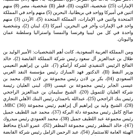
الإمارات (25) شخصية، الكويت (11)، قطر (11) شخصية، مصر (8) منهم
اثنين في أميركا وواحد في بريطانيا، البحرين (5) منهم واحد في المملكة
المتحدة واثنين في الإمارات، المملكة المتحدة (5)، الأردن (3) منهم
واحد في الإمارات وآخر في البحرين، أميركا (3)، لبنان (2)، وشخصية
واحدة في كل من ليبيا وفرنسا والنمسا واستراليا وسلطنة عمان
واليونان.
ومن المملكة العربية السعودية، كانت أهم الشخصيات: الأمير الوليد بن
طلال بن عبدالعزيز آل سعود رئيس شركة المملكة القابضة (2)، خالد
الفالح الرئيس التنفيذي لشركة أرامكو (7)، علي بن إبراهيم النعيمي
وزير النفط (11)، الدكتور فهد المبارك رئيس مؤسسة النقد العربي
السعودي (14)، بكر بن لادن رئيس مجموعة بن لادن (18)، محمد بن
عيسى الجابر رئيس مجموعة بن عيسى (19)، لبنى العليان رئيسة
شركة العليان للتمويل (20)، الشيخ سليمان بن عبدالعزيز الراجحي
رئيس بنك الراجحي (25)، عبدالله باحمدان رئيس البنك الأهلي التجاري
(28)، الشيخ وليد بن إبراهيم آل إبراهيم رئيس مجموعة MBC (36)،
صالح كامل رئيس مجموعة دلة البركة (37)، محمد عبد اللطيف جميل
رئيس مجموعة عبد اللطيف جميل (38)، محمد العمودي رئيس ميدروك
(47)، خالد المظفر رئيس مجموعة المظفر (52)، عمرو الدباغ محافظ
الهيئة العامة للاستثمار (54)، عبد الرحمن الزامل رئيس شركة القابضة