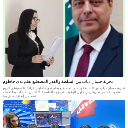
تجربة حسان دياب بين السلطة والقدر المصطنع بقلم ندى حاطوم
تجربة حسان دياب بين السلطة والقدر المصطنع بقلم ندى حاطوم: قراءة فلسفيةفي تاريخ
الشعوب تحاكي تجربة رجلٍ حاول الوقوف في وجه العاصفة. لا تُقاس القيادات بما تحققه
فقط من إنجازات، بل بما