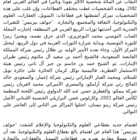
النقاب عن المائة شخصية الأكثر نفوذا وتأثيرا في العالم العربي لعام
2012، وهذه الشخصيات غطت مختلف القطاعات، وإن غلب على هذه
الشخصيات تمركز أنشطتها في قطاعات: التمويل، العقارات، العلوم
والتكنولوجيا، الثقافة والمجتمع، والتجارة. “جولف بيزنيس” للتغيرات
الجذرية التي أحدثتها ثورات الربيع العربي في المنطقة، إختارت المجلة
الشاب التونسي محمد البوعزيزي، الذي حرق نفسه، ويعتبرا رمزا
للثورة التونسية، وبداية شرارة الثورات العربية في دول الربيع، ليحتل
المركز الأول، وجاء بعده الأمير الوليد بن طلال رئيس شركة المملكة
القابضة السعودية، فالشيخ أحمد بن سعيد آل مكتوم رئيس طيران
الإمارات، ثم الشيخ حمد بن جاسم بن جبر آل ثاني رئيس هيئة
الاستثمار القطرية، فاليمنية توكل كرمان الحائزة على جائزة نوبل
للسلام، ومحمد العبار الإماراتي رئيس شركة إعمار، والسعودي خالد
الفالح رئي شركة أرامكو، والمصري الأميركي محمد العريان رئيس
شركة بيمكو، والقطري حسن عبد الله الذواوي رئيس اللجنة المنظمة
لكأس العالم 2022، وكارلوس غصن البرازيلي الجنسية اللبناني الأصل
رئيس شركة رينو نيسان، احتلوا المراكز من الثاني إلى العاشر على
التوالي.
اهتمام جديد بقطاعي العلوم والتكنولوجيا والإعلام كشفت “جولف
بيزنيس” هذا العام عن اهتمام بالغ بقطاع العلوم والتكنولوجيا، بعد أن
كان مهملا مقارنة بغيره من قطاعات التمويل والعقارات والتجارة