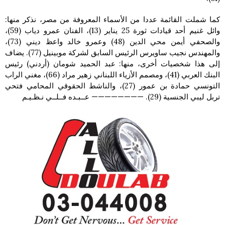
كما شملت القائمة عددا من الأسماء المعروفة من مصر، نذكر منها:
وائل غنيم أحد قيادات ثورة 25 يناير (13)، الفنان عمرو دياب (59)،
والصحفي أيمن محي الدين (48) وعمرو خالد واعظ ديني (73)،
والمهندس نجيب ساويرس الرئيس السابق لشركة موبينيل (77). يضاف
إلى هذا شخصيات أخرى، منها: عبد الحميد شومان (أردني) رئيس
البنك العربي (41)، ومصمم الأزياء اللبناني زهير مراد (66)، مغني الراب
التونسي حمادة بن عمور (27)، والناشط الحقوقي المحامي فتحي
تربل ليبي الجنسية (29). ———————— عــبـده فــلــي نـظـيـم