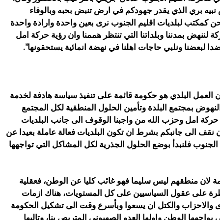
س نبيه بري الذي يقدر جهودكم في ارض تنبض بحبه وبالوفاء
حن كمكتب لبلديات اقليم الجنوب نرى بعين واحدة وارادة واحدة
ركة لننهض بمدننا وبلداتنا التي تنتظر هممنا وان رؤية حركة امل
دا لبعضنا ونلبي حاجات اهلنا في نهضة انمائية يستحقونها”.
“ان العمل البلدي هو حكومة قائمة على تنفيذ سياسة هادفة لخدمة
النهوض بمجتمع البلدة وتأمين الحلول المنطقية لكل المجتمع
 حركة امل وحزب الله من واجبنا الوقوف الى جانب البلديات
ن نقف الى جانبكم بشرط ان تكون البلديات فعالة عاملة بعيدا عن
لجنوب فلنبدأ بوضع الحلول الجذرية لكل المشاكل التي تواجهها
مة لان منطقهم ليس سليما فهو غائب كليا عن الوطن، فعقلية
رة على عقول السياسيين على كل المستويات، هناك ازمات
ى والاحزاب والكتل ان يسعوا وبأسرع وقت الى تشكيل الحكومة
ي يواجهها الوطن واولها العدو الصهيوني المتربص بنا، وتاليها