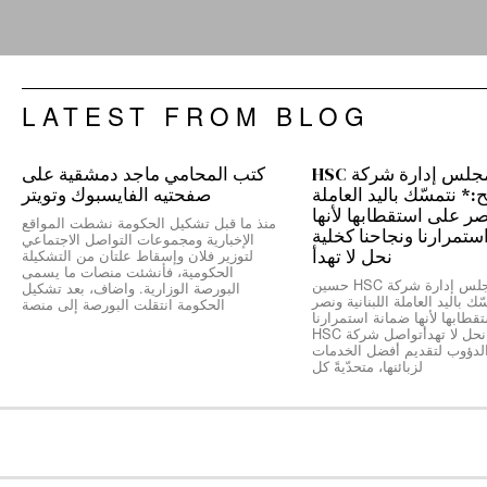
LATEST FROM BLOG
رئيس مجلس إدارة شركة HSC
كتب المحامي ماجد دمشقية على
 نتمسّك باليد العاملة
صفحتيه الفايسبوك وتويتر
نصر على استقطابها لأنها
منذ ما قبل تشكيل الحكومة نشطت المواقع
ستمرارنا ونجاحنا كخلية
الإخبارية ومجموعات التواصل الاجتماعي
نحل لا تهدأ
لتوزير فلان وإسقاط علتان من التشكيلة
الحكومية، فأنشئت منصات ما يسمى
*رئيس مجلس إدارة شركة HSC حسين
البورصة الوزارية. واضاف، بعد تشكيل
ك باليد العاملة اللبنانية ونصر
الحكومة انتقلت البورصة إلى منصة
طابها لأنها ضمانة استمرارنا
ونجاحنا كخلية نحل لا تهدأتواصل شركة HSC
الدؤوب لتقديم أفضل الخدمات
لزبائنها، متحدّيةً كل