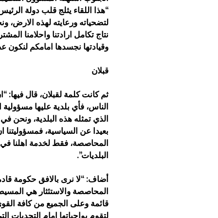
“هذا اللقاء يثلج قلب دولة الرئي
لتضحياته ورعايته لهذه الارض، ون
نتاج تكامل ارادتنا واحلامنا المشت
وقيادتها نجسدها امامكم لنكون عض
قبلان
ثم كانت كلمة لقبلان، قال فيها: 
الناس، فأي بلدية عليها مسؤولية 
الذي تمثله هذه البلدية، ونحن في
بعيدا عن السياسية، فمسؤوليتنا ا
المحاصصة، فقط لخدمة اهلنا في ا
البلديات”.
أضاف: “لا نرى بالافق حكومة قاد
المحاصصة والاستئثار هي المسيط
قائمة وعلى الجميع من كافة القو
لتقوم بواجباتها امام التحديات الت