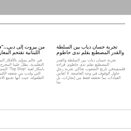
تجربة حسان دياب بين السلطة
والقدر المصطنع بقلم ندى حاطوم
اللبنانية تقتحم المعا
تجربة حسان دياب بين السلطة والقدر
في عالم يمتلئ بالأفكار المك
المصطنع بقلم ندى حاطوم: قراءة
التقليدية، يطلّ علينا المخر
فلسفيةفي تاريخ الشعوب تحاكي تجربة رجلٍ
بابتكار لعبة “
حاول الوقوف في وجه العاصفة. لا تُقاس
التي ولدت من شغفه الكبير 
القيادات بما تحققه فقط من إنجازات، بل
الطفولة، حيث أنها تجمع الاص
بما