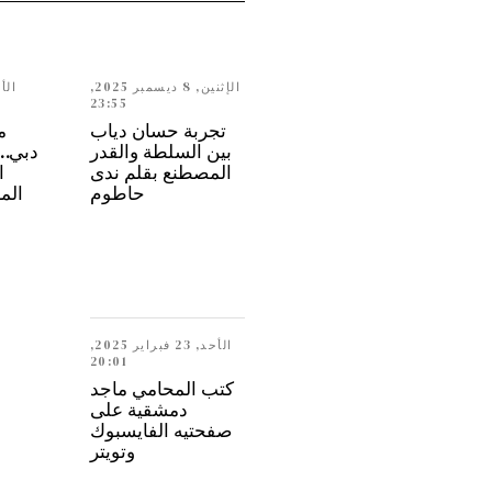
الإثنين, 8 ديسمبر 2025,
23:55
تجربة حسان دياب
م
بين السلطة والقدر
المصطنع بقلم ندى
ا
حاطوم
الم
الأحد, 23 فبراير 2025,
20:01
كتب المحامي ماجد
دمشقية على
صفحتيه الفايسبوك
وتويتر