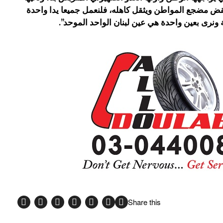
قض مضجع المواطن ويثقل كاهله، فلنعمل جميعا يدا واحدة
 ونرى بعين واحدة هي عين لبنان الواحد الموحد”.
Share this