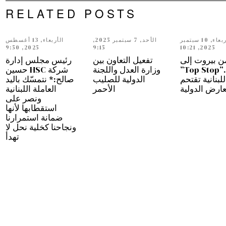
RELATED POSTS
الأربعاء, 10 سبتمبر
الأحد, 7 سبتمبر 2025,
الأربعاء, 13 أغسطس
2025, 9:50
9:15
2025, 10:21
ن بيروت إلى
تفعيل التعاون بين
رئيس مجلس إدارة
دبي…”Top Stop”
وزارة العدل واللجنة
شركة HSC حسين
للبنانية تقتحم
الدولية للصليب
صالح:* نتمسّك باليد
عارض الدولية
الأحمر
العاملة اللبنانية
ونصر على
استقطابها لأنها
ضمانة استمرارنا
ونجاحنا كخلية نحل لا
تهدأ