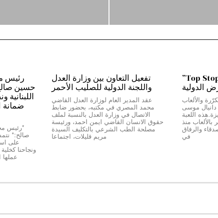
من بيروت إلى دبي…”Top Stop”
تفعيل التعاون بين وزارة العدل
رض الدولية
واللجنة الدولية للصليب الأحمر
حسين صالح:*
اللبنانية و
رّرة والألعاب
عقد المدير العام لوزارة العدل القاضي
ضمانة ا
ج دانيال موسى
محمد المصري في مكتبه، بحضور ضابط
Top Stop” المميزة.هذه اللعبة
الاتصال في وزارة العدل بالنسبة لملف
بالألعاب منذ
حقوق الانسان القاضي ايمن احمد، ورئيسة
دقاء والرفاق
مصلحة الطب الشرعي بالتكليف السيدة
صالح:* نتمسّ
في
مريم قليلات، اجتماعا
على استق
عملها 