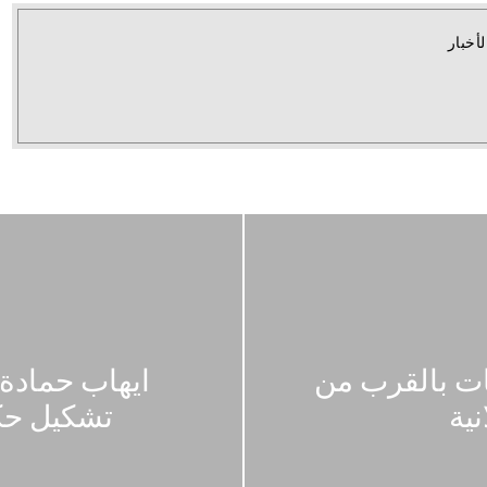
لأخبار
ات بالقرب من
ايهاب حمادة
نية
تشكيل حك