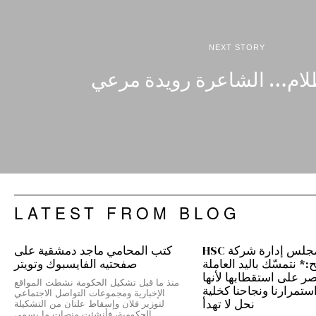
NEXT STORY
لام… الشاعرة رويدة مرعي
LATEST FROM BLOG
رئيس مجلس إدارة شركة HSC
كتب المحامي ماجد دمشقية على
 نتمسّك باليد العاملة
صفحتيه الفايسبوك وتويتر
نصر على استقطابها لأنها
منذ ما قبل تشكيل الحكومة نشطت المواقع
ستمرارنا ونجاحنا كخلية
الإخبارية ومجموعات التواصل الاجتماعي
نحل لا تهدأ
لتوزير فلان وإسقاط علتان من التشكيلة
الحكومية، فأنشئت منصات ما يسمى