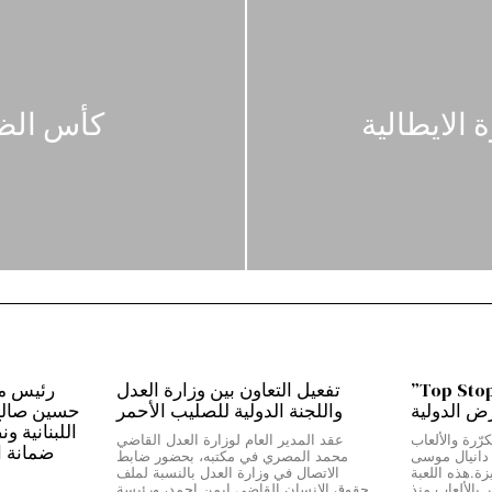
 الايطالية
كأس الظ
من بيروت إلى دبي…”Top Stop”
تفعيل التعاون بين وزارة العدل
رض الدولية
واللجنة الدولية للصليب الأحمر
حسين صالح:*
اللبنانية و
رّرة والألعاب
عقد المدير العام لوزارة العدل القاضي
ضمانة ا
ج دانيال موسى
محمد المصري في مكتبه، بحضور ضابط
Top Stop” المميزة.هذه اللعبة
الاتصال في وزارة العدل بالنسبة لملف
بالألعاب منذ
حقوق الانسان القاضي ايمن احمد، ورئيسة