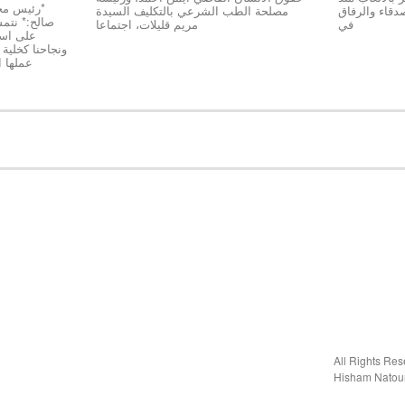
دقاء والرفاق
مصلحة الطب الشرعي بالتكليف السيدة
صالح:* نتمسّ
في
مريم قليلات، اجتماعا
على استق
عملها 
Hisham Natou