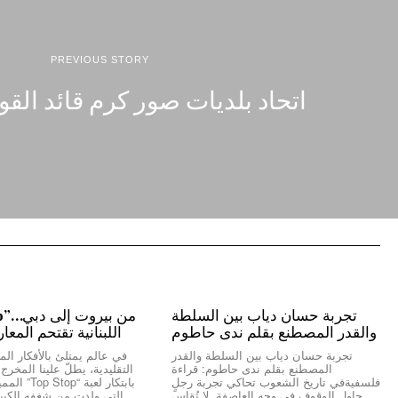
PREVIOUS STORY
اتحاد بلديات صور كرم قائد القوة
تجربة حسان دياب بين السلطة
والقدر المصطنع بقلم ندى حاطوم
اللبنانية تقتحم المعا
تجربة حسان دياب بين السلطة والقدر
في عالم يمتلئ بالأفكار المك
المصطنع بقلم ندى حاطوم: قراءة
التقليدية، يطلّ علينا المخر
فلسفيةفي تاريخ الشعوب تحاكي تجربة رجلٍ
بابتكار لعبة “
حاول الوقوف في وجه العاصفة. لا تُقاس
التي ولدت من شغفه الكبير 