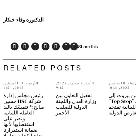
الدكتورة وفاء خنكار
Share this
RELATED POSTS
الأربعاء, 10 سبتمبر
الأحد, 7 سبتمبر 2025,
الأربعاء, 13 أغسطس
2025, 9:50
9:15
2025, 10:21
ن بيروت إلى
تفعيل التعاون بين
رئيس مجلس إدارة
دبي…”Top Stop”
وزارة العدل واللجنة
شركة HSC حسين
للبنانية تقتحم
الدولية للصليب
صالح:* نتمسّك باليد
عارض الدولية
الأحمر
العاملة اللبنانية
ونصر على
استقطابها لأنها
ضمانة استمرارنا
ونجاحنا كخلية نحل لا