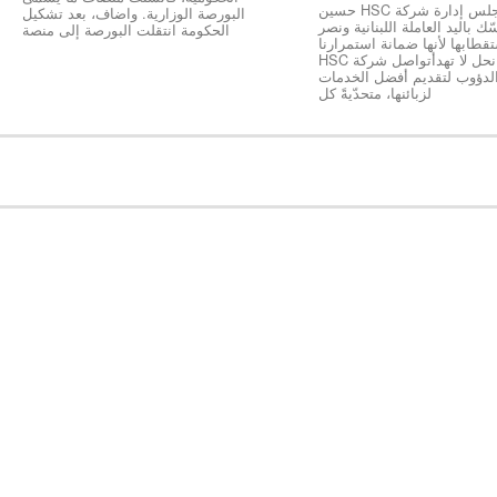
*رئيس مجلس إدارة شركة HSC حسين
البورصة الوزارية. واضاف، بعد تشكيل
ك باليد العاملة اللبنانية ونصر
الحكومة انتقلت البورصة إلى منصة
طابها لأنها ضمانة استمرارنا
ونجاحنا كخلية نحل لا تهدأتواصل شركة HSC
الدؤوب لتقديم أفضل الخدمات
لزبائنها، متحدّيةً كل