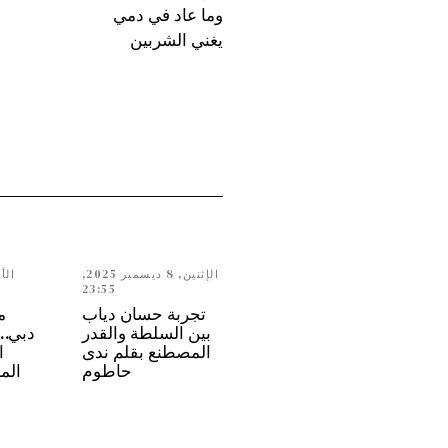
وما عاد في دمي
يغني الشربين
الإثنين, 8 ديسمبر 2025,
23:55
تجربة حسان دياب
م
بين السلطة والقدر
المصطنع بقلم ندى
ا
حاطوم
الم