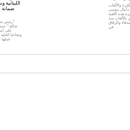
اللبنانية و
رّرة والألعاب
ضمانة ا
ج دانيال موسى
Top Stop” المميزة.هذه اللعبة
بالألعاب منذ
دقاء والرفاق
صالح:* نتمسّ
في
على استق
عملها 