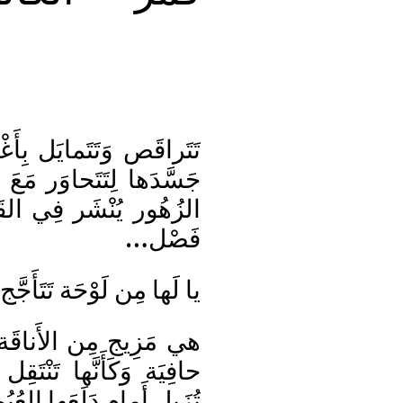
تَتَراقَص وَتَتَمايَل بِأَغ
جَسَّدَها لِتَتَحاوَر مَعَ
الزُهُور يُنْشَر فِي الق
فَصْل…
يا لَها مِن لَوْحَة تَتَأَجَّج 
هي مَزِيج مِن الأَناقَة
حافِيَة وَكَأَنَّها تَنْ
تُزَبل أَمام دَلَعَها العُيُ