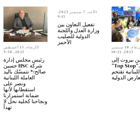
الأحد, 7 سبتمبر 2025,
9:15
تفعيل التعاون بين
وزارة العدل واللجنة
الدولية للصليب
الأحمر
الأربعاء, 10 سبتمبر
الأربعاء, 13 أغسطس
2025, 9:50
2025, 10:21
ن بيروت إلى
رئيس مجلس إدارة
دبي…”Top Stop”
شركة HSC حسين
للبنانية تقتحم
صالح:* نتمسّك باليد
عارض الدولية
العاملة اللبنانية
ونصر على
استقطابها لأنها
ضمانة استمرارنا
ونجاحنا كخلية نحل لا
تهدأ