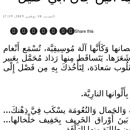
السبت, 30 نوفمبر 2019, 17:39
Share this
ْصانها وَكَأَنَّها آلَة مُوسِيقِيَّة، تُسْمَع أَنْغام
 شَعَرَها. يَتَساقَط مِنها رَذاذ مُحَمَّل بِعَبِير
َلُوب سَعادَة، لِتَأْخُذكَ بِهِ مِن فَصْل إِلَى
بِأَلْوانها النارِيَّة.
 وَالجَمال وَالنُعُومَة يسْكَب فِيَّ ذِهْنكَ…
تَقِل بَينَ أَوْراق الخَرِيف بِحَفِيف خلْخالها…
ون طالِبَة مِنها الرَأْفَة.