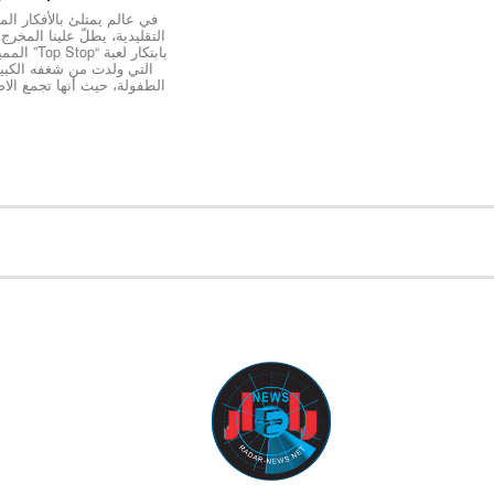
في عالم يمتلئ بالأفكار المك
التقليدية، يطلّ علينا المخر
بابتكار لعبة “
التي ولدت من شغفه الكبير 
الطفولة، حيث أنها تجمع الاص