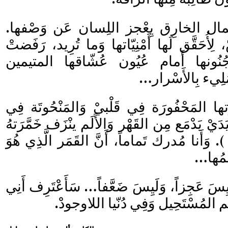
جَمال الخارِق يِعْجز اللِسان عَن وَصْفها.
لِأُحَقَّق لَها أَمْنِيّاتها وَما تُرِيد، رَفَضتْ
َجُنُونها أَمام عُيُون عُشّاقها المتيمين
َلِيء بِالأَسْرار…
ها المَحْفُورَة فِي قَلْبيْ وَالمَنْحُوتَة فِي
َيْ يَدْمَع مِن القَهْر وَالأَلَم ينْزَف خَمَّرَتهُ
). وَأَنا مُدرك تَماماً، أَنَّ القَمَر الَّذِي هُوَ
ّمُها…
َيِسَ عَجِزاً، وَلَيِسَ ضَعَّفاً… سَأَعْتَرِف أَنِي
 المُسْتَحِيل وَفِي دُنّيا اللاوجودْ.