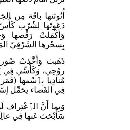
أُنُوثتها باقَة مِن ال
دَعَوتَها لِشُرْب كَأُسّ، 
وَأَكْمَلتْ رَقْصها و
بِسحْرها الشَرْقِيّ الم
ذَهَبتَ وَأَخَّذتْ صُورت
روُحِي، وَكَأُسِّي فِي يَد
مُنادِيا بِٱِسْمها (قَمَر 
فِي الفَضاء يحَمِّل إس
وَبِما أَنَّ الٱِعْتِراف ل
سَأَبْحَث عَنها فِي عالِم