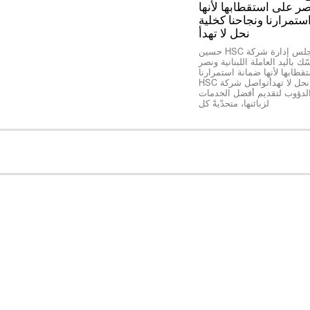
نصر على استقطابها لأنها
ستمرارنا ونجاحنا كخلية
نحل لا تهدأ
*رئيس مجلس إدارة شركة HSC حسين
ك باليد العاملة اللبنانية ونصر
طابها لأنها ضمانة استمرارنا
ونجاحنا كخلية نحل لا تهدأتواصل شركة HSC
الدؤوب لتقديم أفضل الخدمات
لزبائنها، متحدّيةً كل