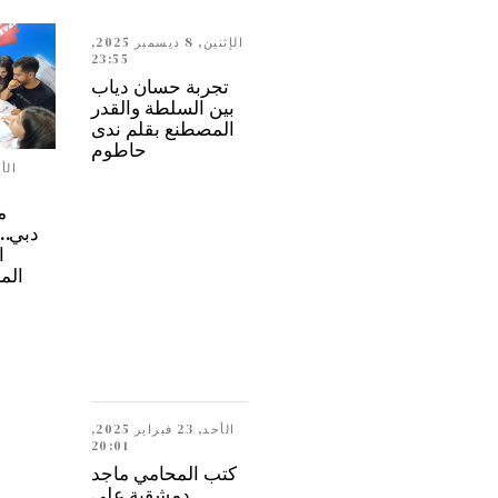
الإثنين, 8 ديسمبر 2025,
23:55
تجربة حسان دياب
بين السلطة والقدر
المصطنع بقلم ندى
حاطوم
م
ا
الم
الأحد, 23 فبراير 2025,
20:01
كتب المحامي ماجد
دمشقية على