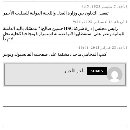
الأحد, 7 سبتمبر 2025, 9:15
تفعيل التعاون بين وزارة العدل واللجنة الدولية للصليب الأحمر
الأربعاء, 13 أغسطس 2025, 9:50
رئيس مجلس إدارة شركة HSC حسين صالح:* نتمسّك باليد العاملة
اللبنانية ونصر على استقطابها لأنها ضمانة استمرارنا ونجاحنا كخلية نحل
لا تهدأ
الأحد, 23 فبراير 2025, 20:01
كتب المحامي ماجد دمشقية على صفحتيه الفايسبوك وتويتر
ADMIN
اَخر الأخبار