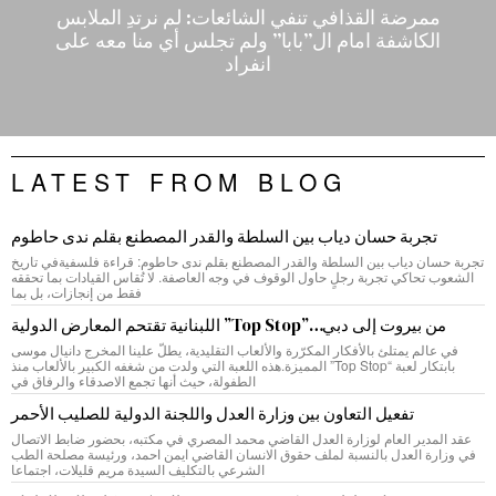
ممرضة القذافي تنفي الشائعات: لم نرتدِ الملابس
الكاشفة امام ال”بابا” ولم تجلس أي منا معه على
انفراد
LATEST FROM BLOG
تجربة حسان دياب بين السلطة والقدر المصطنع بقلم ندى حاطوم
تجربة حسان دياب بين السلطة والقدر المصطنع بقلم ندى حاطوم: قراءة فلسفيةفي تاريخ
الشعوب تحاكي تجربة رجلٍ حاول الوقوف في وجه العاصفة. لا تُقاس القيادات بما تحققه
فقط من إنجازات، بل بما
من بيروت إلى دبي…”Top Stop” اللبنانية تقتحم المعارض الدولية
في عالم يمتلئ بالأفكار المكرّرة والألعاب التقليدية، يطلّ علينا المخرج دانيال موسى
بابتكار لعبة “Top Stop” المميزة.هذه اللعبة التي ولدت من شغفه الكبير بالألعاب منذ
الطفولة، حيث أنها تجمع الاصدقاء والرفاق في
تفعيل التعاون بين وزارة العدل واللجنة الدولية للصليب الأحمر
عقد المدير العام لوزارة العدل القاضي محمد المصري في مكتبه، بحضور ضابط الاتصال
في وزارة العدل بالنسبة لملف حقوق الانسان القاضي ايمن احمد، ورئيسة مصلحة الطب
الشرعي بالتكليف السيدة مريم قليلات، اجتماعا