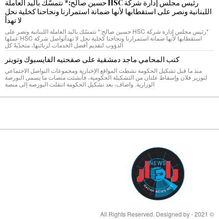
رئيس مجلس إدارة شركة HSC حسين صالح:* نتمسّك باليد العاملة
اللبنانية ونصر على استقطابها لأنها ضمانة استمرارنا ونجاحنا كخلية نحل
لا تهدأ
*رئيس مجلس إدارة شركة HSC حسين صالح:* نتمسّك باليد العاملة اللبنانية ونصر على
استقطابها لأنها ضمانة استمرارنا ونجاحنا كخلية نحل لا تهدأتواصل شركة HSC عملها
الدؤوب لتقديم أفضل الخدمات لزبائنها، متحدّيةً كل
كتب المحامي ماجد دمشقية على صفحتيه الفايسبوك وتويتر
منذ ما قبل تشكيل الحكومة نشطت المواقع الإخبارية ومجموعات التواصل الاجتماعي
لتوزير فلان وإسقاط علتان من التشكيلة الحكومية، فأنشئت منصات ما يسمى البورصة
الوزارية. واضاف، بعد تشكيل الحكومة انتقلت البورصة إلى منصة
© 2021 - All Rights Reserved. Designed by