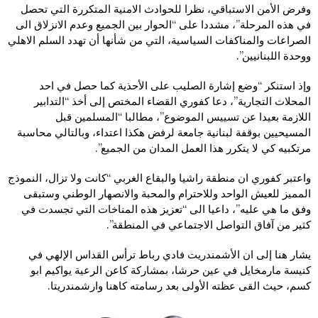
وفرض الأمن الاستباقي، نظرا للحوادث الامنية المتكررة التي تحصل
في هذه المرحلة”، مشددا على “الحوار بين الجميع وعدم الانزلاق الى
الصراعات والمناكفات السياسية، التي من شأنها أن تهدد السلم الاهلي
ووحدة اللبنانيين”.
وإذ استنكر “وضع إشارة الصليب على الأحذية كما حصل في احد
المحلات التجارية”، دعا كفوري القضاء المختص إلى أخذ “التدابير
اللازمة بعيدا عن تسييس الموضوع”، مطالبا “المسلمين قبل
المسيحيين بوقفة لبنانية جامعة لرفض هكذا اعتداء، وبالتالي محاسبة
مرتكبيه كي لا يتكرر هذا العمل المدان من الجميع”.
واعتبر كفوري ان منطقة راشيا والبقاع الغربي “كانت ولا تزال، النموذج
المميز للعيش الواحد وللاحترام والمحبة والانصهار الوطني وستبقى
وفق ما هي عليه”، داعيا الى “تعزيز هذه المناخات التي تجسدت في
كثير من آفاق التواصل الاجتماعي في المنطقة”.
يشار هنا إلى ان الأشمندريت فادي رباط ترأس القداس الإلهي في
كنيسة مارمخايل في عين حرشا، بمشاركة كاعن الرعية يواكيم ابو
كسم، حيث القى عظته الأولى بعد رسامته كاهنا وارشمندريتا.