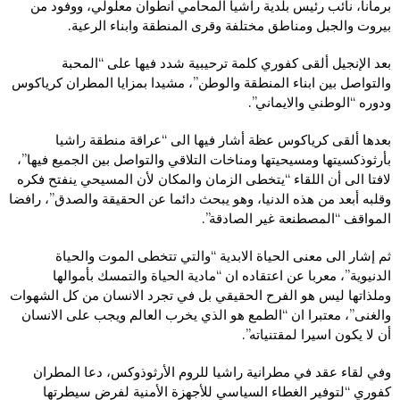
برمانا، نائب رئيس بلدية راشيا المحامي انطوان معلولي، ووفود من
بيروت والجبل ومناطق مختلفة وقرى المنطقة وابناء الرعية.
بعد الإنجيل ألقى كفوري كلمة ترحيبية شدد فيها على “المحبة
والتواصل بين ابناء المنطقة والوطن”، مشيدا بمزايا المطران كرياكوس
ودوره “الوطني والايماني”.
بعدها ألقى كرياكوس عظة أشار فيها الى “عراقة منطقة راشيا
بأرثوذكسيتها ومسيحيتها ومناخات التلاقي والتواصل بين الجميع فيها”،
لافتا الى أن اللقاء “يتخطى الزمان والمكان لأن المسيحي ينفتح فكره
وقلبه أبعد من هذه الدنيا، وهو يبحث دائما عن الحقيقة والصدق”، رافضا
المواقف “المصطنعة غير الصادقة”.
ثم إشار الى معنى الحياة الابدية “والتي تتخطى الموت والحياة
الدنيوية”، معربا عن اعتقاده ان “مادية الحياة والتمسك بأموالها
وملذاتها ليس هو الفرح الحقيقي بل في تجرد الانسان من كل الشهوات
والغنى”، معتبرا ان “الطمع هو الذي يخرب العالم ويجب على الانسان
أن لا يكون اسيرا لمقتنياته”.
وفي لقاء عقد في مطرانية راشيا للروم الأرثوذوكس، دعا المطران
كفوري “لتوفير الغطاء السياسي للأجهزة الأمنية لفرض سيطرتها