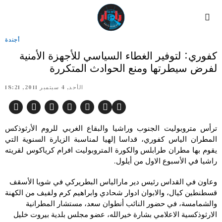
أجندة
كفوري: لتوفير الغطاء السياسي للأجهزة الأمنية
لفرض سيطرتها ومنع الحوادث المتكررة
الأحد, 4 سبتمبر 2011, 18:21
ترأس متروبوليت الجنوب وراشيا والبقاع الغربي للروم الأرثوذكس
المطران الياس كفوري، قداسا إلهيا لمناسبة الزيارة السنوية التي
يقوم بها مطران طرابلس والكورة المتروبوليت افرام كرياكوس لقريته
راشيا في الأسبوع الاول من أيلول.
وعاون في القداس رئيس دير مارالياس البطريركي في شويا الأسقف
قسطنطين كيال، والابوان ادوار شحادي وابراهيم كرم ولفيف من الكهنة
والشمامسة، في حضور النائب أنطوان سعد، مستشار المطرانية
الارثوذكسية الاعلامي بشارة خيرالله، عضو مجلس بلدية بيروت خليل