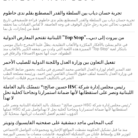
تجربة حسان دياب بين السلطة والقدر المصطنع بقلم ندى حاطوم
تجربة حسان دياب بين السلطة والقدر المصطنع بقلم ندى حاطوم: قراءة فلسفيةفي تاريخ
الشعوب تحاكي تجربة رجلٍ حاول الوقوف في وجه العاصفة. لا تُقاس القيادات بما تحققه
فقط من إنجازات، بل بما
من بيروت إلى دبي…”Top Stop” اللبنانية تقتحم المعارض الدولية
في عالم يمتلئ بالأفكار المكرّرة والألعاب التقليدية، يطلّ علينا المخرج دانيال موسى
بابتكار لعبة “Top Stop” المميزة.هذه اللعبة التي ولدت من شغفه الكبير بالألعاب منذ
الطفولة، حيث أنها تجمع الاصدقاء والرفاق في
تفعيل التعاون بين وزارة العدل واللجنة الدولية للصليب الأحمر
عقد المدير العام لوزارة العدل القاضي محمد المصري في مكتبه، بحضور ضابط الاتصال
في وزارة العدل بالنسبة لملف حقوق الانسان القاضي ايمن احمد، ورئيسة مصلحة الطب
الشرعي بالتكليف السيدة مريم قليلات، اجتماعا
رئيس مجلس إدارة شركة HSC حسين صالح:* نتمسّك باليد العاملة
اللبنانية ونصر على استقطابها لأنها ضمانة استمرارنا ونجاحنا كخلية نحل
لا تهدأ
*رئيس مجلس إدارة شركة HSC حسين صالح:* نتمسّك باليد العاملة اللبنانية ونصر على
استقطابها لأنها ضمانة استمرارنا ونجاحنا كخلية نحل لا تهدأتواصل شركة HSC عملها
الدؤوب لتقديم أفضل الخدمات لزبائنها، متحدّيةً كل
كتب المحامي ماجد دمشقية على صفحتيه الفايسبوك وتويتر
منذ ما قبل تشكيل الحكومة نشطت المواقع الإخبارية ومجموعات التواصل الاجتماعي
لتوزير فلان وإسقاط علتان من التشكيلة الحكومية، فأنشئت منصات ما يسمى البورصة
الوزارية. واضاف، بعد تشكيل الحكومة انتقلت البورصة إلى منصة