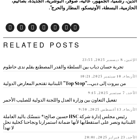
الدين، رشميا، الجمهور، عاليه، صوفر، البوشرية، الجديدة، بصاليم،
الحازمية، البسطة، الأونيسكو، المطار والحرج”.
RELATED POSTS
الإثنين, 8 ديسمبر 2025, 23:55
تجربة حسان دياب بين السلطة والقدر المصطنع بقلم ندى حاطوم
الأربعاء, 10 سبتمبر 2025, 10:21
من بيروت إلى دبي…”Top Stop” اللبنانية تقتحم المعارض الدولية
الأحد, 7 سبتمبر 2025, 9:15
تفعيل التعاون بين وزارة العدل واللجنة الدولية للصليب الأحمر
الأربعاء, 13 أغسطس 2025, 9:50
رئيس مجلس إدارة شركة HSC حسين صالح:* نتمسّك باليد العاملة
اللبنانية ونصر على استقطابها لأنها ضمانة استمرارنا ونجاحنا كخلية نحل
لا تهدأ
الأحد, 23 فبراير 2025, 20:01