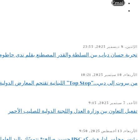
Email
الإثنين, 8 ديسمبر 2025, 23:55
تجربة حسان دياب بين السلطة والقدر المصطنع بقلم ندى حاطوم
الأربعاء, 10 سبتمبر 2025, 10:21
من بيروت إلى دبي…”Top Stop” اللبنانية تقتحم المعارض الدولية
الأحد, 7 سبتمبر 2025, 9:15
تفعيل التعاون بين وزارة العدل واللجنة الدولية للصليب الأحمر
الأربعاء, 13 أغسطس 2025, 9:50
رئيس مجلس إدارة شركة HSC حسين صالح:* نتمسّك باليد العاملة اللبنانية ونصر على استقطابها لأنها ضمانة استمرارنا ونجاحنا كخلية نحل لا تهدأ