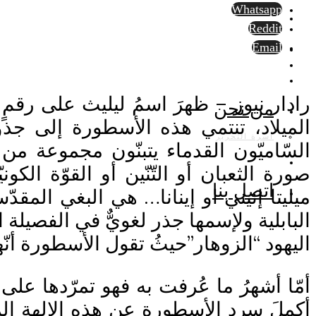
Whatsapp
Reddit
Email
رادار نيوز – ظهرَ اسمُ ليليث على رقمٍ
من نحن
الميلاد، تنتمي هذه الأسطورة إلى جذورٍ ت
أسرة التحرير
السّاميّون القدماء يتبنّون مجموعة من ا
صورة الثعبان أو التّنّين أو القوّة الك
اتصل بنا
ميليتا إنيني او إينانا… هي البغي المقدّ
البابلية ولإسمها جذر لغويٌّ في الفصيلة 
اليهود “الزوهار”حيثُ تقول الأسطورة أنّها
أمّا أشهرُ ما عُرفت به فهو تمرّدها عل
أكملَ سرد الأسطورة عن هذه الإلهة المنفي