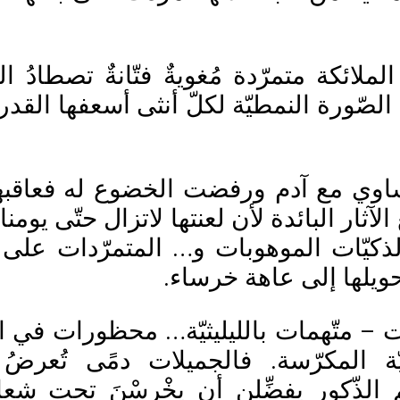
ملائكة متمرّدة مُغويةٌ فتّانةٌ تصطادُ ال
الصّورة النمطيّة لكلّ أنثى أسعفها القدر 
ّساوي مع آدم ورفضت الخضوع له فعاقبها
ار البائدة لأن لعنتها لاتزال حتّى يومنا ت
لذكيّات الموهوبات و… المتمرّدات على 
حويلها إلى عاهة خرساء.
ات – متّهمات بالليليثيّة… محظورات في ا
ّة المكرّسة. فالجميلات دمًى تُعرض
لذّكور يفضِّلن أن يخْرسْنَ تحت شعارٍ