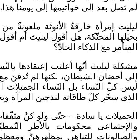
لم تصل بعد إلى خواتيمها إلى يومنا هذا.
ليليث إمرأة خارقةُ الأنوثة ملعونةٌ من ال
بحيَلها المحنّكة، هل أقول ليليث أم أقول 
المتآمر مع الذكاء الحادّ؟
مشكلة ليليث أنّها أعلنت إعتقادها بالت
إلى أحضان الشيطان، لكنها لم تُدفن مع الآث
ليس كلّ النّساء بل النّساء الجميلات ا
الذي سخّر كلّ طاقاته لتدجين المرأة وت
الجميلات يا سادة – حتّى ولو كنَّ مثقّف
والإجتماعي محكومات بالأطر النّمطي
والصالونات للتباهي بمظهرهنَّ ومعظم ا