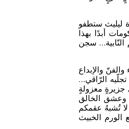
قدة ليليث ستطفو
مات أبدًا بهذا
النّابية… سجن
والفنّ والإبداع
جلّيه الرّاقي…
جزيرةٍ معزولةٍ
اء وعشق الخالق
ا تُشبهُ عقمكم
ع الورم الخبيث