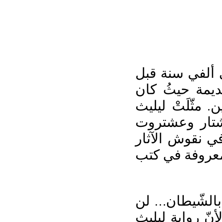
ى ألفي سنة قبل
لقديمة حيثُ كان
 مثّلَتْ ليليث
 عشتار وعشتروت
 في نقوش الآثار
ٌ معروفة في كتب
 بالشّيطان… لن
أنّ رواية ليليث