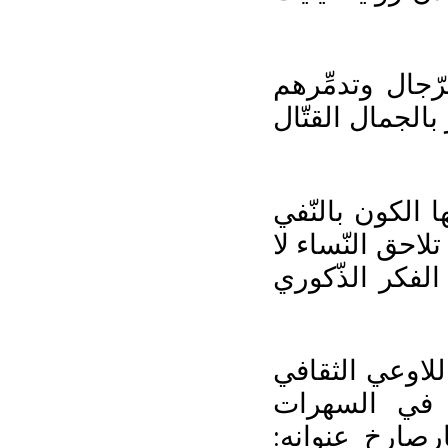
رّجال وتدمِّرهم
بالجمال القتّال
 الكون بالنّفي
لاحق النّساء لا
الفكر الذّكوري
للاوعي الثقافي
ُ في السهرات
صارخٍ عنوانه: