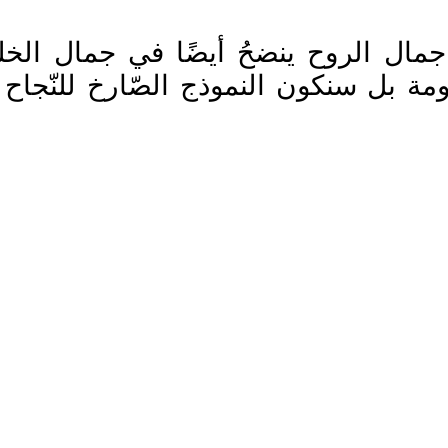
ن جمال الروح ينضحُ أيضًا في جمال الخ
ومة بل سنكون النموذج الصّارخ للنّجاح و