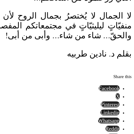
لا الجمال لا يُختصرُ بجمال الروح لأ
منفيّاتٍ ليليثيّاتٍ في مجتمعاتكم المفص
والحقّ… شاء من شاء… وأبى من أبى!
بقلم د. نادين طربيه
Share this
Facebook
X
Pinterest
Linkedin
Whatsapp
Reddit