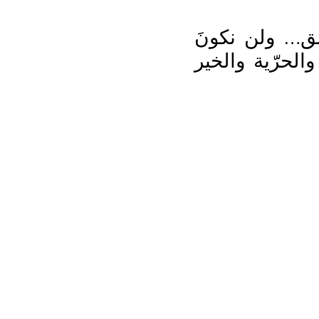
لق… ولن نكونَ
الحرّية والخير