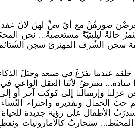
ستعرضْنَ صورهُنَّ مع أيّ نصٍّ لهنّ لأنّ ع
ُ حالةً ليليثيّةً مستعصيةً… نحن المحكو
 سجن الشّرف المهترئ سجن الشّتائم 
ه عندما تفرّغَ في صنعِه وجبَلَ الذكاء 
 سادة… نعترضُ لأنّنا العقل الواعي في ت
ن عزلنا وإرسالنا إلى كوكبٍ آخر أو إلى 
مهم حبّ الجمال وتقديره واحترام النّس
سندرّبُ الأطفال على رؤية جديدة للحياة ل
م المحنّط… سنحاربُ كالأمازونيات ونقط