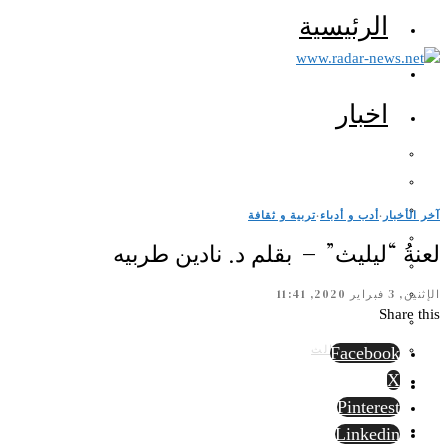
الرئيسية
اخبار
آخر الأخبار
·
أدب و أدباء
·
تربية و ثقافة
لعنةُ “ليليث” – بقلم د. نادين طربيه
الإثنين, 3 فبراير 2020, 11:41
Share this
الرأي الثالث
Facebook
X
Pinterest
Linkedin