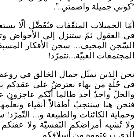
“كوني جميلة واصمتي..”.
أمّا الجميلات المثقّفات فيُفَضَّل ألّا ي
في العقول ثمّ ستنزل إلى الأحواض وتثمر
السّجن المخيف… سجن الأفكار المسبقة
المجتمعات الغبيّة…نتمرّد!
نحن الذين نمثّل جمال الخالق في روعة خلق
في حُلّةٍ من بهاء نعترضُ على عقدكم يا
والحلّ واحدٌ أحد طالما أنّكم عاجزون ع
فنحن هنا سننجبُ أطفالاً أنقياء ونعلّ
وحماية الكائنات والطبيعة و… التّمرّد! 
ولا تُشبِه أمراضكم النّفسيّة ولا عفنك
الذي زرعتموه من أسلافكم…