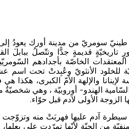
 طينيّ سومريّ من مدينة أورك يعودُ إل
اريخيّةٍ قديمةٍ جدًّا وتتّصلُ ببابلَ ا
لمعتقدات الخاصّة بأجدادهم السّومريّين.
ونيّة للخلود الأنثويّ وعُبِدتْ تحت اسم
سة لإينانا والإلهة الأمّ الكبرى، هكذا هي
السّامية الهندو- أوروبيّة ، وهي شخصيّة
 الزوجة الأولى لآدم قبل حوّاء.
ى سيطرة آدم عليها فهربَتْ منه وتزوّجت
ّة من الجنّة لأنّها تمرّدت على بعلها، ل