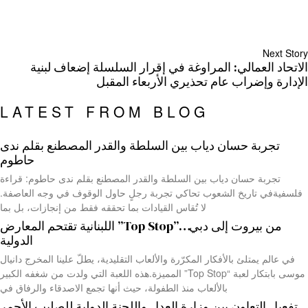
Next Story
الاتحاد العمالي: المراوغة في إقرار السلسلة إضعاف لبنية
الإدارة وإضراب عام تحذيري الأربعاء المقبل
LATEST FROM BLOG
تجربة حسان دياب بين السلطة والقدر المصطنع بقلم ندى
حاطوم
تجربة حسان دياب بين السلطة والقدر المصطنع بقلم ندى حاطوم: قراءة
فلسفيةفي تاريخ الشعوب تحاكي تجربة رجلٍ حاول الوقوف في وجه العاصفة.
لا تُقاس القيادات بما تحققه فقط من إنجازات، بل بما
من بيروت إلى دبي…”Top Stop” اللبنانية تقتحم المعارض
الدولية
في عالم يمتلئ بالأفكار المكرّرة والألعاب التقليدية، يطلّ علينا المخرج دانيال
موسى بابتكار لعبة “Top Stop” المميزة.هذه اللعبة التي ولدت من شغفه الكبير
بالألعاب منذ الطفولة، حيث أنها تجمع الاصدقاء والرفاق في
تفعيل التعاون بين وزارة العدل واللجنة الدولية للصليب الأحمر