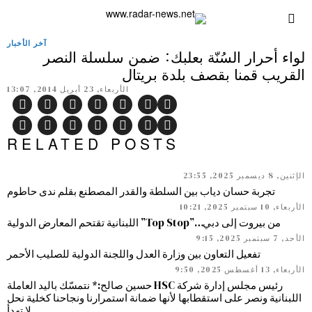
آخر الأخبار
لواء أحرار السُنّة بعلبك: ضمن سلسلة النصر
القريب قمنا بقصف بلدة بريتال
الأربعاء, 23 أبريل 2014, 13:07
RELATED POSTS
الإثنين, 8 ديسمبر 2025, 23:55
تجربة حسان دياب بين السلطة والقدر المصطنع بقلم ندى حاطوم
الأربعاء, 10 سبتمبر 2025, 10:21
من بيروت إلى دبي…”Top Stop” اللبنانية تقتحم المعارض الدولية
الأحد, 7 سبتمبر 2025, 9:15
تفعيل التعاون بين وزارة العدل واللجنة الدولية للصليب الأحمر
الأربعاء, 13 أغسطس 2025, 9:50
رئيس مجلس إدارة شركة HSC حسين صالح:* نتمسّك باليد العاملة
اللبنانية ونصر على استقطابها لأنها ضمانة استمرارنا ونجاحنا كخلية نحل
لا تهدأ