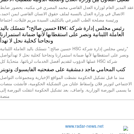
عقد المدير العام لوزارة العدل القاضي محمد المصري في مكتبه، بحضور ضابط
الاتصال في وزارة العدل بالنسبة لملف حقوق الانسان القاضي ايمن احمد،
ورئيسة مصلحة الطب الشرعي بالتكليف السيدة مريم قليلات، اجتماعا
رئيس مجلس إدارة شركة HSC حسين صالح:* نتمسّك باليد
العاملة اللبنانية ونصر على استقطابها لأنها ضمانة استمرارنا
ونجاحنا كخلية نحل لا تهدأ
*رئيس مجلس إدارة شركة HSC حسين صالح:* نتمسّك باليد العاملة اللبنانية
ونصر على استقطابها لأنها ضمانة استمرارنا ونجاحنا كخلية نحل لا تهدأتواصل
شركة HSC عملها الدؤوب لتقديم أفضل الخدمات لزبائنها، متحدّيةً كل
كتب المحامي ماجد دمشقية على صفحتيه الفايسبوك وتويتر
منذ ما قبل تشكيل الحكومة نشطت المواقع الإخبارية ومجموعات التواصل
الاجتماعي لتوزير فلان وإسقاط علتان من التشكيلة الحكومية، فأنشئت منصات
ما يسمى البورصة الوزارية. واضاف، بعد تشكيل الحكومة انتقلت البورصة إلى
منصة