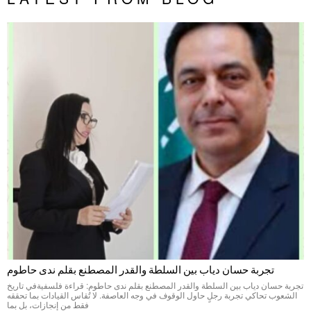
تجربة حسان دياب بين السلطة والقدر المصطنع بقلم ندى حاطوم
تجربة حسان دياب بين السلطة والقدر المصطنع بقلم ندى حاطوم: قراءة فلسفيةفي تاريخ
الشعوب تحاكي تجربة رجلٍ حاول الوقوف في وجه العاصفة. لا تُقاس القيادات بما تحققه
فقط من إنجازات، بل بما