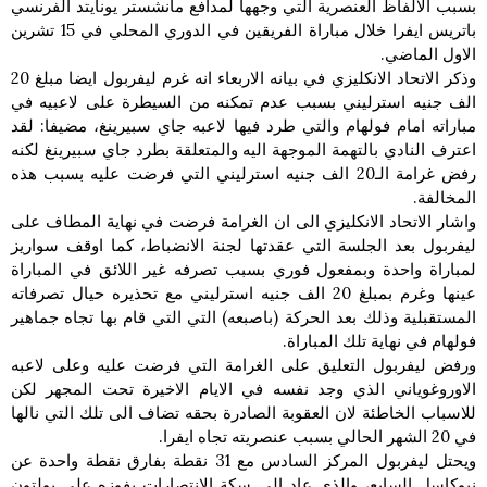
بسبب الالفاظ العنصرية التي وجهها لمدافع مانشستر يونايتد الفرنسي
باتريس ايفرا خلال مباراة الفريقين في الدوري المحلي في 15 تشرين
الاول الماضي.
وذكر الاتحاد الانكليزي في بيانه الاربعاء انه غرم ليفربول ايضا مبلغ 20
الف جنيه استرليني بسبب عدم تمكنه من السيطرة على لاعبيه في
مباراته امام فولهام والتي طرد فيها لاعبه جاي سبيرينغ، مضيفا: لقد
اعترف النادي بالتهمة الموجهة اليه والمتعلقة بطرد جاي سبيرينغ لكنه
رفض غرامة الـ20 الف جنيه استرليني التي فرضت عليه بسبب هذه
المخالفة.
واشار الاتحاد الانكليزي الى ان الغرامة فرضت في نهاية المطاف على
ليفربول بعد الجلسة التي عقدتها لجنة الانضباط، كما اوقف سواريز
لمباراة واحدة وبمفعول فوري بسبب تصرفه غير اللائق في المباراة
عينها وغرم بمبلغ 20 الف جنيه استرليني مع تحذيره حيال تصرفاته
المستقبلية وذلك بعد الحركة (باصبعه) التي التي قام بها تجاه جماهير
فولهام في نهاية تلك المباراة.
ورفض ليفربول التعليق على الغرامة التي فرضت عليه وعلى لاعبه
الاوروغوياني الذي وجد نفسه في الايام الاخيرة تحت المجهر لكن
للاسباب الخاطئة لان العقوبة الصادرة بحقه تضاف الى تلك التي نالها
في 20 الشهر الحالي بسبب عنصريته تجاه ايفرا.
ويحتل ليفربول المركز السادس مع 31 نقطة بفارق نقطة واحدة عن
نيوكاسل السابع، والذي عاد الى سكة الانتصارات بفوزه على بولتون