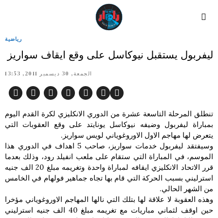
رياضية
ليفربول يستقبل نيوكاسل على وقع ايقاف سواريز
الجمعة, 30 ديسمبر 2011, 13:53
تنطلق المرحلة التاسعة عشرة من الدوري الانكليزي لكرة القدم اليوم
بمباراة ليفربول وضيفه نيوكاسل يونايتد على وقع العقوبات التي
يتعرض لها مهاجم الاول الاوروغوياني لويس سواريز.
وسيفتقد ليفربول خدمات سواريز، صاحب 5 اهداف في الدوري هذا
الموسم، في المباراة التي ستقام على ملعب انفيلد رود، وذلك بعدما
قرر الاتحاد الانكليزي ايقافه لمباراة واحدة وتغريمه مبلغ 20 الف جنيه
استرليني بسبب الحركة التي قام بها تجاه جماهير فولهام في الخامس
من الشهر الحالي.
وهذه العقوبة لا علاقة لها بتلك التي نالها المهاجم الاوروغوياني مؤخرا
حين اوقف لثماني مباريات مع تغريمه مبلغ 40 الف جنيه استرليني