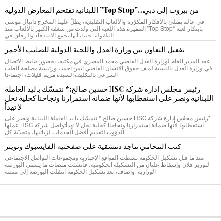
من بيروت إلى دبي…”Top Stop” اللبنانية تقتحم المعارض الدولية
في عالم يمتلئ بالأفكار المكرّرة والألعاب التقليدية، يطلّ علينا المخرج دانيال موسى
بابتكار لعبة “Top Stop” المميزة.هذه اللعبة التي ولدت من شغفه الكبير بالألعاب منذ
الطفولة، حيث أنها تجمع الاصدقاء والرفاق في
تفعيل التعاون بين وزارة العدل واللجنة الدولية للصليب الأحمر
عقد المدير العام لوزارة العدل القاضي محمد المصري في مكتبه، بحضور ضابط الاتصال
في وزارة العدل بالنسبة لملف حقوق الانسان القاضي ايمن احمد، ورئيسة مصلحة الطب
الشرعي بالتكليف السيدة مريم قليلات، اجتماعا
رئيس مجلس إدارة شركة HSC حسين صالح:* نتمسّك باليد العاملة
اللبنانية ونصر على استقطابها لأنها ضمانة استمرارنا ونجاحنا كخلية نحل
لا تهدأ
*رئيس مجلس إدارة شركة HSC حسين صالح:* نتمسّك باليد العاملة اللبنانية ونصر على
استقطابها لأنها ضمانة استمرارنا ونجاحنا كخلية نحل لا تهدأتواصل شركة HSC عملها
الدؤوب لتقديم أفضل الخدمات لزبائنها، متحدّيةً كل
كتب المحامي ماجد دمشقية على صفحتيه الفايسبوك وتويتر
منذ ما قبل تشكيل الحكومة نشطت المواقع الإخبارية ومجموعات التواصل الاجتماعي
لتوزير فلان وإسقاط علتان من التشكيلة الحكومية، فأنشئت منصات ما يسمى البورصة
الوزارية. واضاف، بعد تشكيل الحكومة انتقلت البورصة إلى منصة