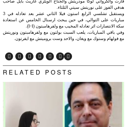
فارت والكرواتي لوكا مودريتش والجناح الويلزي غاريث بايل صاحب
هدفي الفوز على نوريتش سيتي الثلثاء.
ويستقبل تشلسي الرابع استون فيلا الثاني عشر بعد تعادله في 3
مباريات على التوالي، في حين يبحث ارسنال الخامس عن استعادة
سكة الانتصارات اثر تعادله المخيب مع ولفرهامبتون (1-1).
وفي باقي المباريات، يلعب السبت بولتون مع ولفرهامبتون ونوريتش
مع فولهام وستوك مع ويغان، والاحد وست بروميتش مع ايفرتون.
RELATED POSTS