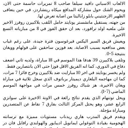
الالعاب الاسباني دافيد سيلفا صاحب 8 تمريرات حاسمة حتى الان،
ويحوم الشك حول مشاركة المدافع ميكاه ريتشاردز، في حين يتعافى
الظهير الارجنتيني بابلو زاباليتا من اصابة تعرض لها.
من جهته، يستقبل مانشستر يونايتد حامل اللقب بلاكبيرن روفرز الاخير
على ملعبه اولد ترافورد، بعد ان حقق الفوز في 8 من مبارياته التسع
الاخيرة.
ويعيش فريق السير اليكس فيرغوسون فترة جيدة، على رغم غياب
بعض مدافعيه بسبب الاصابة، بعد فوزين ساحقين على فولهام وويغان
بنتيجة 5-0.
وتلقى بلاكبيرن 39 هدفا هذا الموسم في 18 مباراة، ولديه ثاني اضعف
دفاع في الدوري، كما انه الفريق الاقل فوزا حتى الان بانتصارين فقط.
ولم يخسر يونايتد في اخر 10 مبارايت ضد بلاكبيرن وخرج فائزا 7 مرات،
كما ان مهاجمه البلغاري ديميتار برباتوف الذي سجل ثلاثية في مباراة
ويغان الاخيرة، هز شباك روفرز خمس مرات في مواجهة الموسم
الماضي (7-1).
ويحل توتنهام الذي يقدم نتائج رائعة في الاونة الاخيرة على سوانزي
الرابع عشر، وهو يحتل المركز الثالث بفارق 7 نقاط عن المتصدرين
ومباراة مؤجلة.
ويقدم فريق المدرب هاري ريدناب مستويات مميزة مع ترسانته
الهجومية بقيادة التوغولي ايمانويل اديبايور والهولندي رافايل فان در