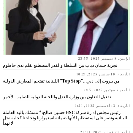
الإثنين, 8 ديسمبر 2025, 23:55
تجربة حسان دياب بين السلطة والقدر المصطنع بقلم ندى حاطوم
الأربعاء, 10 سبتمبر 2025, 10:21
من بيروت إلى دبي…”Top Stop” اللبنانية تقتحم المعارض الدولية
الأحد, 7 سبتمبر 2025, 9:15
تفعيل التعاون بين وزارة العدل واللجنة الدولية للصليب الأحمر
الأربعاء, 13 أغسطس 2025, 9:50
رئيس مجلس إدارة شركة HSC حسين صالح:* نتمسّك باليد العاملة
اللبنانية ونصر على استقطابها لأنها ضمانة استمرارنا ونجاحنا كخلية نحل
لا تهدأ
الأحد, 23 فبراير 2025, 20:01