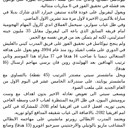
بعد فشله في تحقيق الفوز في 6 مباريات متتالية.
ويعول ليفربول على عودة قائده ستيفن جيرارد الذي شارك بديلا في
مباراة بلاكبيرن الاخيرة لاول مرة منذ تشرين الاول الماضي.
وفي ظل غياب سواريز، سيحمل العملاق اندي كارول المهام الهجومية
امام فريقه السابق الذي باعه الى ليفربول مقابل 35 مليون جينه
استرليني، لكنه لم يتمكن بعد من فرض نفسه مع الحمر.
ولم ينجح نيوكاسل في تحقيق الفوز على فريق المدرب كيني دالغليش
في الدوري على ملعب انفيلد رود منذ عام 1994، وهو يعول على هدافه
السنغالي ديمبا با صاحب 14 هدفا في 17 مباراة هذا الموسم وثاني
ترتيب الهدافين بعد الهولندي روبن فان برسي مهاجم ارسنال (16
هدفا).
ويحل مانشستر سيتي مصتدر الترتيب (45 نقطة) بالتساوي مع
مانشستر يونايتد، على سندرلاند الخامس عشر في اليوم الاول من
العام الجديد على ملعب الضوء.
ويسعى سيتي الى تعويض تعادله الاخير بدون اهداف مع وست
بروميتش البيون، في ظل الازمة المنتظرة لغياب لاعب وسطه العاجي
يحيى توريه، افضل لاعب في افريقيا لعام 2011، للمشاركة في كاس
امم افريقيا 2012، بالاضافة الى غياب شقيقه المدافع كولو توريه.
ويعتمد المدرب الايطالي روبرتو مانشيني على مهاجمه الايطالي
المشاغب ماريو بالوتيلي والارجنتيني سيرخيو اغويرو (13 هدفا) وصانع