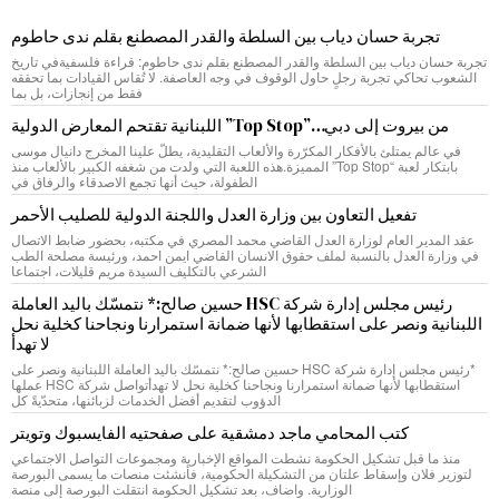
تجربة حسان دياب بين السلطة والقدر المصطنع بقلم ندى حاطوم
تجربة حسان دياب بين السلطة والقدر المصطنع بقلم ندى حاطوم: قراءة فلسفيةفي تاريخ
الشعوب تحاكي تجربة رجلٍ حاول الوقوف في وجه العاصفة. لا تُقاس القيادات بما تحققه
فقط من إنجازات، بل بما
من بيروت إلى دبي…”Top Stop” اللبنانية تقتحم المعارض الدولية
في عالم يمتلئ بالأفكار المكرّرة والألعاب التقليدية، يطلّ علينا المخرج دانيال موسى
بابتكار لعبة “Top Stop” المميزة.هذه اللعبة التي ولدت من شغفه الكبير بالألعاب منذ
الطفولة، حيث أنها تجمع الاصدقاء والرفاق في
تفعيل التعاون بين وزارة العدل واللجنة الدولية للصليب الأحمر
عقد المدير العام لوزارة العدل القاضي محمد المصري في مكتبه، بحضور ضابط الاتصال
في وزارة العدل بالنسبة لملف حقوق الانسان القاضي ايمن احمد، ورئيسة مصلحة الطب
الشرعي بالتكليف السيدة مريم قليلات، اجتماعا
رئيس مجلس إدارة شركة HSC حسين صالح:* نتمسّك باليد العاملة
اللبنانية ونصر على استقطابها لأنها ضمانة استمرارنا ونجاحنا كخلية نحل
لا تهدأ
*رئيس مجلس إدارة شركة HSC حسين صالح:* نتمسّك باليد العاملة اللبنانية ونصر على
استقطابها لأنها ضمانة استمرارنا ونجاحنا كخلية نحل لا تهدأتواصل شركة HSC عملها
الدؤوب لتقديم أفضل الخدمات لزبائنها، متحدّيةً كل
كتب المحامي ماجد دمشقية على صفحتيه الفايسبوك وتويتر
منذ ما قبل تشكيل الحكومة نشطت المواقع الإخبارية ومجموعات التواصل الاجتماعي
لتوزير فلان وإسقاط علتان من التشكيلة الحكومية، فأنشئت منصات ما يسمى البورصة
الوزارية. واضاف، بعد تشكيل الحكومة انتقلت البورصة إلى منصة