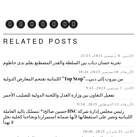
RELATED POSTS
الإثنين, 8 ديسمبر 2025, 23:55
تجربة حسان دياب بين السلطة والقدر المصطنع بقلم ندى حاطوم
الأربعاء, 10 سبتمبر 2025, 10:21
من بيروت إلى دبي…”Top Stop” اللبنانية تقتحم المعارض الدولية
الأحد, 7 سبتمبر 2025, 9:15
تفعيل التعاون بين وزارة العدل واللجنة الدولية للصليب الأحمر
الأربعاء, 13 أغسطس 2025, 9:50
رئيس مجلس إدارة شركة HSC حسين صالح:* نتمسّك باليد العاملة
اللبنانية ونصر على استقطابها لأنها ضمانة استمرارنا ونجاحنا كخلية نحل
لا تهدأ
الأحد, 23 فبراير 2025, 20:01