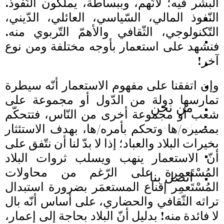
البشر فيه؛ لأنّهم، وببساطة، يملكون النّفوذ.
النّفوذ المالي، السّياسي، العائلي، الدّيني،
التّكنولوجي، الثّقافي والأهمّ التّربوي منه.
فنشهد على استعمار بأوجه مختلفة ومن نوع
آخر!
وإن اتفقنا على مفهوم الاستعمار أنّه سيطرة
تمارسها دولة من الدّول أو مجموعة على
من نحن
شعب أو مجموعة أخرى من النّاس، فتتحكّم
بمصيره/ها وتحكم بأمره/ها، بهدف الاستئثار
أسرة التحرير
بخيرات البلاد والعباد؛ إذا لا بدّ لنا أن نتّفق على
أنّ الاستعمار ينهب ويسلب ثروات البلاد
المُسْتَعمرة على الرّغم من محاولات
اتصل بنا
المُسْتَعمِر إقناع المستعمَر بضرورة استبدال
تراثه الثّقافي والحضاري، على أساس أنّه بال
لا فائدة منه! بدليل أنّ البلاد بحاجة إلى إعمار،