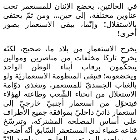
في الحالتين، يخضع الإثنان للمستعمر تحت
عناوين مختلفة، إلى حين… ومن ثمّ يحتفى
بالاستقلال! وإنّما، يبقى الاستعمار بصور
أخرى!
يخرج الاستعمار من بلاد ما، صحيح، لكنّه
يخرج تاركا مخلّفات من مناصرين وموالين
يتحكّمون برقاب أبناء الوطن الواحد
ويخضعونه؛ فتبقى المنظومة الاستعماريّة ولو
بالغياب الجسديّ للمستعمر. وتتغذى دوّامة
الاستغلال من انحناء الشّعب وطاعته لهؤلاء
فيتحوّل من استعمار أجنبيّ خارجيّ إلى
استعمار ذاتيّ داخليّ بموافقة جميع الأطراف
على أساس المصلحة المشتركة. وتترسّخ
قناعة عمياء لدى المستعمَر السّابق أنّه أضحى
في مواجهة المستعمِر الخارجي مواجهة النّدّ