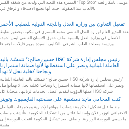
موسى بابتكار لعبة “Top Stop” المميزة.هذه اللعبة التي ولدت من شغفه الكبير
بالألعاب منذ الطفولة، حيث أنها تجمع الاصدقاء والرفاق في
تفعيل التعاون بين وزارة العدل واللجنة الدولية للصليب الأحمر
عقد المدير العام لوزارة العدل القاضي محمد المصري في مكتبه، بحضور ضابط
الاتصال في وزارة العدل بالنسبة لملف حقوق الانسان القاضي ايمن احمد،
ورئيسة مصلحة الطب الشرعي بالتكليف السيدة مريم قليلات، اجتماعا
رئيس مجلس إدارة شركة HSC حسين صالح:* نتمسّك باليد
العاملة اللبنانية ونصر على استقطابها لأنها ضمانة استمرارنا
ونجاحنا كخلية نحل لا تهدأ
*رئيس مجلس إدارة شركة HSC حسين صالح:* نتمسّك باليد العاملة اللبنانية
ونصر على استقطابها لأنها ضمانة استمرارنا ونجاحنا كخلية نحل لا تهدأتواصل
شركة HSC عملها الدؤوب لتقديم أفضل الخدمات لزبائنها، متحدّيةً كل
كتب المحامي ماجد دمشقية على صفحتيه الفايسبوك وتويتر
منذ ما قبل تشكيل الحكومة نشطت المواقع الإخبارية ومجموعات التواصل
الاجتماعي لتوزير فلان وإسقاط علتان من التشكيلة الحكومية، فأنشئت منصات
ما يسمى البورصة الوزارية. واضاف، بعد تشكيل الحكومة انتقلت البورصة إلى
منصة