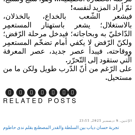
ثمّ أراد المزيد لنفسه!
فيشعر الشّعب بالخداع، بالخذلان،
بالاستغلال؛ يشعر باستهتار المستعمِر
الدّاخليّ به وبحاجاته؛ فيدخل مرحلة الرّفض؛
ولكنّ الرّفض لا يكفي أمام تضخّم المستعمِر
ووقاحته. فيبدأ عصر جديد، عصر المعرفة
الّتي ستقود إلى التّحرّر.
على الرّغم من أنّ الدّرب طويل ولكن ما من
مستحيل.
RELATED POSTS
الإثنين, 8 ديسمبر 2025, 23:55
تجربة حسان دياب بين السلطة والقدر المصطنع بقلم ندى حاطوم