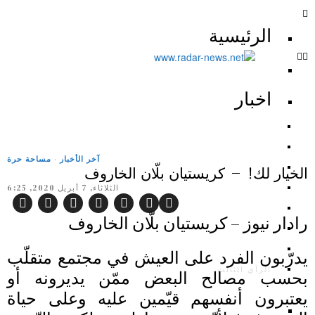
الرئيسية
اخبار
آخر الأخبار
·
مساحة حرة
الخيار لك! – كريستيان بلّان الخاروف
الثلاثاء, 7 أبريل 2020, 6:25
رادار نيوز – كريستيان بلّان الخاروف
يدرّبون الفرد على العيش في مجتمع متقلّب
الرأي الثالث
بحسب مصالح البعض ممّن يديرونه أو
يعتبرون أنفسهم قيّمين عليه وعلى حياة