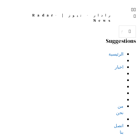
رادار - نيوز | Radar-
News
Suggestions
الرئيسية
اخبار
من
نحن
اتصل
بنا