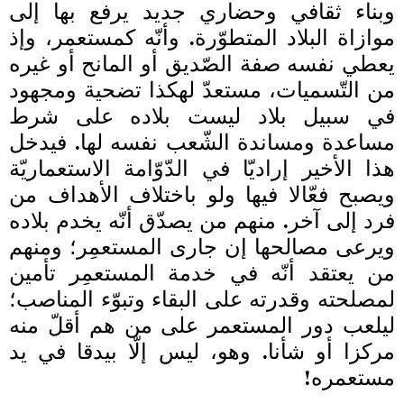
وبناء ثقافي وحضاري جديد يرفع بها إلى
موازاة البلاد المتطوّرة. وأنّه كمستعمر، وإذ
يعطي نفسه صفة الصّديق أو المانح أو غيره
من التّسميات، مستعدّ لهكذا تضحية ومجهود
في سبيل بلاد ليست بلاده على شرط
مساعدة ومساندة الشّعب نفسه لها. فيدخل
هذا الأخير إراديّا في الدّوّامة الاستعماريّة
ويصبح فعّالا فيها ولو باختلاف الأهداف من
فرد إلى آخر. منهم من يصدّق أنّه يخدم بلاده
ويرعى مصالحها إن جارى المستعمِر؛ ومنهم
من يعتقد أنّه في خدمة المستعمِر تأمين
لمصلحته وقدرته على البقاء وتبوّء المناصب؛
ليلعب دور المستعمر على من هم أقلّ منه
مركزا أو شأنا. وهو، ليس إلّا بيدقا في يد
مستعمره!