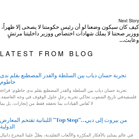
Next Story
كيف كان سيكون وضعنا لو أن رئيس حكومتنا لا يصحى إلا ظهراً،
ووزير صحتنا لا يملك شهادات اختصاص ووزير داخليتنا مرتشٍ
وعابث…
LATEST FROM BLOG
تجربة حسان دياب بين السلطة والقدر المصطنع بقلم ندى
حاطوم
تجربة حسان دياب بين السلطة والقدر المصطنع بقلم ندى حاطوم: قراءة
فلسفيةفي تاريخ الشعوب تحاكي تجربة رجلٍ حاول الوقوف في وجه العاصفة.
لا تُقاس القيادات بما تحققه فقط من إنجازات، بل بما
من بيروت إلى دبي…”Top Stop” اللبنانية تقتحم المعارض
الدولية
في عالم يمتلئ بالأفكار المكرّرة والألعاب التقليدية، يطلّ علينا المخرج دانيال