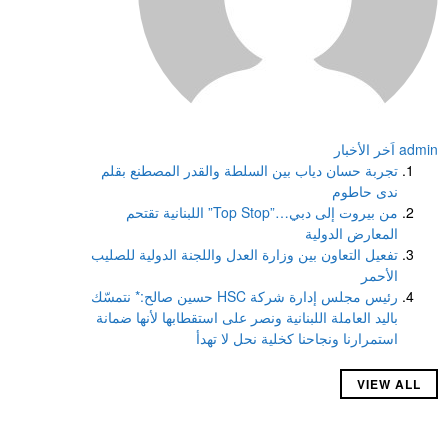
admin
اَخر الأخبار
تجربة حسان دياب بين السلطة والقدر المصطنع بقلم
ندى حاطوم
من بيروت إلى دبي…”Top Stop” اللبنانية تقتحم
المعارض الدولية
تفعيل التعاون بين وزارة العدل واللجنة الدولية للصليب
الأحمر
رئيس مجلس إدارة شركة HSC حسين صالح:* نتمسّك
باليد العاملة اللبنانية ونصر على استقطابها لأنها ضمانة
استمرارنا ونجاحنا كخلية نحل لا تهدأ
VIEW ALL