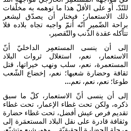
للنّدّ. أو على الأقلّ هذا ما توهمه به مخلّفات
ذلك الاستعمار؛ فيختار أن يصدّق ليشعر
براحة الضّمير أنّه أتمّ واجبه تجاه بلاده فلا
تتآكله عقدة الذّنب والتّقصير.
إلى أن ينسى المستعمِر الداخليّ أنّ
الاستعمار، نعم، استغلال ثروات البلاد
المستعمرة، نعم، سلب ونهب خيراتها، قتل
ثقافة وحضارة شعبها؛ نعم، إخضاع الشّعب
طوعا؛ نعم، نعم، نعم…
إلى أن ينسى أنّ الاستعمار، كلّ ما سبق
ذكره، ولكن تحت غطاء الإعمار، تحت غطاء
تقديم فرص عيش أفضل، تحت غطاء حضارة
وثقافة قادرة على نقل البلاد المستعمَرة إلى
مرحلة الحضارة الحقيقيّة… وهو، شبع وتشبّع،