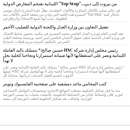
من بيروت إلى دبي…”Top Stop” اللبنانية تقتحم المعارض الدولية
في عالم يمتلئ بالأفكار المكرّرة والألعاب التقليدية، يطلّ علينا المخرج دانيال موسى
بابتكار لعبة “Top Stop” المميزة.هذه اللعبة التي ولدت من شغفه الكبير بالألعاب منذ
الطفولة، حيث أنها تجمع الاصدقاء والرفاق في
تفعيل التعاون بين وزارة العدل واللجنة الدولية للصليب الأحمر
عقد المدير العام لوزارة العدل القاضي محمد المصري في مكتبه، بحضور ضابط الاتصال
في وزارة العدل بالنسبة لملف حقوق الانسان القاضي ايمن احمد، ورئيسة مصلحة الطب
الشرعي بالتكليف السيدة مريم قليلات، اجتماعا
رئيس مجلس إدارة شركة HSC حسين صالح:* نتمسّك باليد العاملة
اللبنانية ونصر على استقطابها لأنها ضمانة استمرارنا ونجاحنا كخلية نحل
لا تهدأ
*رئيس مجلس إدارة شركة HSC حسين صالح:* نتمسّك باليد العاملة اللبنانية ونصر على
استقطابها لأنها ضمانة استمرارنا ونجاحنا كخلية نحل لا تهدأتواصل شركة HSC عملها
الدؤوب لتقديم أفضل الخدمات لزبائنها، متحدّيةً كل
كتب المحامي ماجد دمشقية على صفحتيه الفايسبوك وتويتر
منذ ما قبل تشكيل الحكومة نشطت المواقع الإخبارية ومجموعات التواصل الاجتماعي
لتوزير فلان وإسقاط علتان من التشكيلة الحكومية، فأنشئت منصات ما يسمى البورصة
الوزارية. واضاف، بعد تشكيل الحكومة انتقلت البورصة إلى منصة