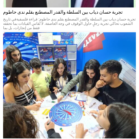
تجربة حسان دياب بين السلطة والقدر المصطنع بقلم ندى حاطوم
تجربة حسان دياب بين السلطة والقدر المصطنع بقلم ندى حاطوم: قراءة فلسفيةفي تاريخ
الشعوب تحاكي تجربة رجلٍ حاول الوقوف في وجه العاصفة. لا تُقاس القيادات بما تحققه
فقط من إنجازات، بل بما