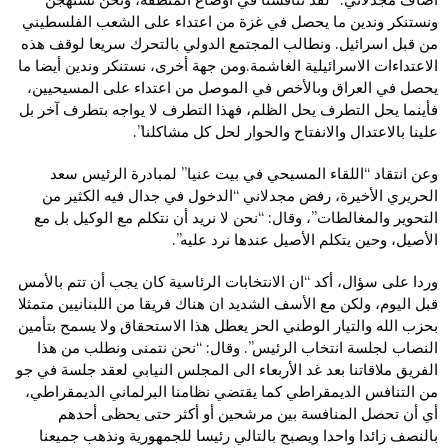
ونستنكر وندين ما يحصل في غزة من اعتداء على الشعب الفلسطيني
من قبل اسرائيل. ونطالب المجتمع الدولي بالتحرك سريعا لوقف هذه
الاعتداءات الاسرائيلية الغاشمة.ومن جهة أخرى، نستنكر وندين أيضا ما
يحصل في العراق وبالأخص في الموصل من اعتداء على المسيحيين،
فأينما يحل التطرف يحل الظلم، فهذا التطرف لا يواجه بتطرف آخر بل
علينا بالاعتدال والانفتاح والحوار لحل كل مشاكلنا”.
وعن انتقاد “اللقاء المسيحي في بيت عنيا” لمبادرة الرئيس سعد
الحريري الأخيرة، رفض مجدلاني “الدخول في جدال فيه الكثير من
التحوير والمغالطات”، وقال: “نحن لا نريد أن نتكلم مع الوكيل بل مع
الأصيل، وحين يتكلم الأصيل عندها نرد عليه”.
وردا على سؤال، أكد “ان الانتخابات الرئاسية كان يجب أن تتم بالأمس
قبل اليوم، ولكن مع الأسف الشديد ان هناك فريقا من اللبنانيين متمثلا
بحزب الله والتيار الوطني الحر يعطل هذا الاستحقاق ولا يسمح بتأمين
النصاب لجلسة انتخاب الرئيس”. وقال: “نحن نتمنى ونطلب من هذا
الفريق ملاقاتنا بعد غد الأربعاء الى المجلس النيابي لعقد جلسة في جو
من التنافس الديمقراطي كما يقتضي نظامنا البرلماني الديمقراطي،
أي أن تحصل المنافسة بين مرشحين أو أكثر حتى يحظى أحدهم
بالنصف زائدا واحدا ويصبح بالتالي رئيسا للجمهورية ونذهب جميعنا