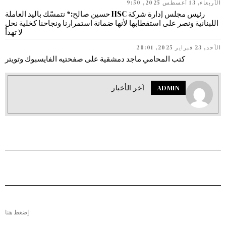
الأربعاء, 13 أغسطس 2025, 9:50
رئيس مجلس إدارة شركة HSC حسين صالح:* نتمسّك باليد العاملة
اللبنانية ونصر على استقطابها لأنها ضمانة استمرارنا ونجاحنا كخلية نحل
لا تهدأ
الأحد, 23 فبراير 2025, 20:01
كتب المحامي ماجد دمشقية على صفحتيه الفايسبوك وتويتر
ADMIN
اَخر الأخبار
إضغط هنا