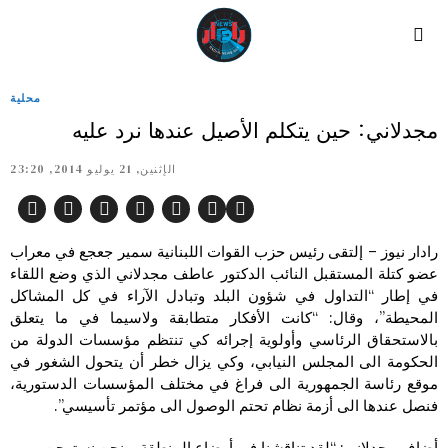
محلية
مجدلاني: حين يتكلم الأصيل عندها نرد عليه
الإثنين, 21 يوليو 2014, 23:20
رادار نيوز – إلتقى رئيس حزب القوات اللبنانية سمير جعجع في معراب
عضو كتلة المستقبل النائب الدكتور عاطف مجدلاني الذي وضع اللقاء
في إطار “التداول في شؤون البلد وتبادل الآراء في كل المشاكل
المحيطة”، وقال: “كانت الأفكار متطابقة ولاسيما في ما يتعلق
بالاستحقاق الرئاسي وأولوية إجرائه كي تنتظم مؤسسات الدولة من
الحكومة الى المجلس النيابي، وكي يزال خطر أن يتحول الشغور في
موقع رئاسة الجمهورية الى فراغ في مختلف المؤسسات الدستورية،
فنصل عندها الى أزمة نظام تحتم الوصول الى مؤتمر تأسيسي”.
أضاف مجدلاني: “لقد تناقشنا في أوضاع المنطقة، ونحن نستهجن