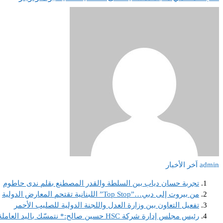
admin
اَخر الأخبار
تجربة حسان دياب بين السلطة والقدر المصطنع بقلم ندى حاطوم
من بيروت إلى دبي…”Top Stop” اللبنانية تقتحم المعارض الدولية
تفعيل التعاون بين وزارة العدل واللجنة الدولية للصليب الأحمر
رئيس مجلس إدارة شركة HSC حسين صالح:* نتمسّك باليد العاملة اللبنانية ونصر على استقطابها لأنها ضمانة استمرارنا ونجاحنا كخلية نحل لا تهدأ