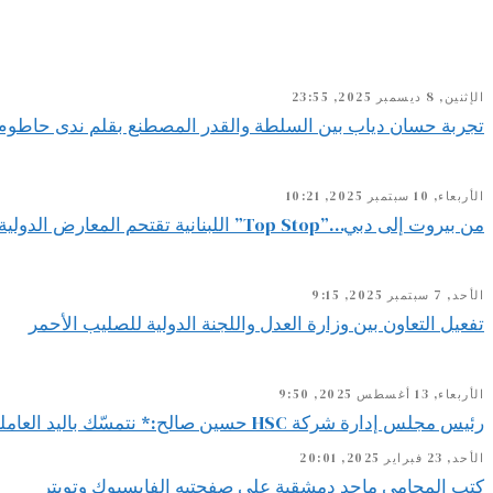
الإثنين, 8 ديسمبر 2025, 23:55
تجربة حسان دياب بين السلطة والقدر المصطنع بقلم ندى حاطوم
الأربعاء, 10 سبتمبر 2025, 10:21
من بيروت إلى دبي…”Top Stop” اللبنانية تقتحم المعارض الدولية
الأحد, 7 سبتمبر 2025, 9:15
تفعيل التعاون بين وزارة العدل واللجنة الدولية للصليب الأحمر
الأربعاء, 13 أغسطس 2025, 9:50
رئيس مجلس إدارة شركة HSC حسين صالح:* نتمسّك باليد العاملة اللبنانية ونصر على استقطابها لأنها ضمانة استمرارنا ونجاحنا كخلية نحل لا تهدأ
الأحد, 23 فبراير 2025, 20:01
كتب المحامي ماجد دمشقية على صفحتيه الفايسبوك وتويتر