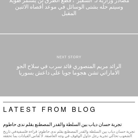
مصادر وزارية لـ”السفير”: قطع الطرق لن يستمر طويلا
وسيتم حله بشتى الوسائل في موعد أقصاه الاثنين
المقبل
NEXT STORY
الرائد مريم المنصوري قائد سرب في سلاح الجو
الاماراتي تشن هجوما جويا على داعش بسوريا
LATEST FROM BLOG
تجربة حسان دياب بين السلطة والقدر المصطنع بقلم ندى حاطوم
تجربة حسان دياب بين السلطة والقدر المصطنع بقلم ندى حاطوم: قراءة فلسفيةفي تاريخ
الشعوب تحاكي تجربة رجلٍ حاول الوقوف في وجه العاصفة. لا تُقاس القيادات بما تحققه