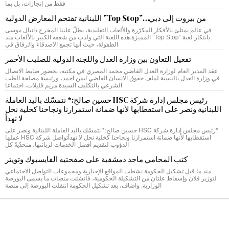
فقط من إنجازات، بل بما
من بيروت إلى دبي…”Top Stop” اللبنانية تقتحم المعارض الدولية
في عالم يمتلئ بالأفكار المكرّرة والألعاب التقليدية، يطلّ علينا المخرج دانيال موسى
بابتكار لعبة “Top Stop” المميزة.هذه اللعبة التي ولدت من شغفه الكبير بالألعاب منذ
الطفولة، حيث أنها تجمع الاصدقاء والرفاق في
تفعيل التعاون بين وزارة العدل واللجنة الدولية للصليب الأحمر
عقد المدير العام لوزارة العدل القاضي محمد المصري في مكتبه، بحضور ضابط الاتصال
في وزارة العدل بالنسبة لملف حقوق الانسان القاضي ايمن احمد، ورئيسة مصلحة الطب
الشرعي بالتكليف السيدة مريم قليلات، اجتماعا
رئيس مجلس إدارة شركة HSC حسين صالح:* نتمسّك باليد العاملة
اللبنانية ونصر على استقطابها لأنها ضمانة استمرارنا ونجاحنا كخلية نحل
لا تهدأ
*رئيس مجلس إدارة شركة HSC حسين صالح:* نتمسّك باليد العاملة اللبنانية ونصر على
استقطابها لأنها ضمانة استمرارنا ونجاحنا كخلية نحل لا تهدأتواصل شركة HSC عملها
الدؤوب لتقديم أفضل الخدمات لزبائنها، متحدّيةً كل
كتب المحامي ماجد دمشقية على صفحتيه الفايسبوك وتويتر
منذ ما قبل تشكيل الحكومة نشطت المواقع الإخبارية ومجموعات التواصل الاجتماعي
لتوزير فلان وإسقاط علتان من التشكيلة الحكومية، فأنشئت منصات ما يسمى البورصة
الوزارية. واضاف، بعد تشكيل الحكومة انتقلت البورصة إلى منصة