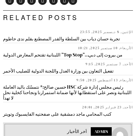
RELATED POSTS
الإثنين, 8 ديسمبر 2025, 23:55
تجربة حسان دياب بين السلطة والقدر المصطنع بقلم ندى حاطوم
الأربعاء, 10 سبتمبر 2025, 10:21
من بيروت إلى دبي…”Top Stop” اللبنانية تقتحم المعارض الدولية
الأحد, 7 سبتمبر 2025, 9:15
تفعيل التعاون بين وزارة العدل واللجنة الدولية للصليب الأحمر
الأربعاء, 13 أغسطس 2025, 9:50
رئيس مجلس إدارة شركة HSC حسين صالح:* نتمسّك باليد العاملة
اللبنانية ونصر على استقطابها لأنها ضمانة استمرارنا ونجاحنا كخلية نحل
لا تهدأ
الأحد, 23 فبراير 2025, 20:01
كتب المحامي ماجد دمشقية على صفحتيه الفايسبوك وتويتر
ADMIN
اَخر الأخبار