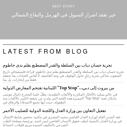
NEXT STORY
خير تفقد اضرار السيول في الهرمل والبقاع الشمالي
LATEST FROM BLOG
تجربة حسان دياب بين السلطة والقدر المصطنع بقلم ندى حاطوم
تجربة حسان دياب بين السلطة والقدر المصطنع بقلم ندى حاطوم: قراءة فلسفيةفي تاريخ
الشعوب تحاكي تجربة رجلٍ حاول الوقوف في وجه العاصفة. لا تُقاس القيادات بما تحققه
فقط من إنجازات، بل بما
من بيروت إلى دبي…”Top Stop” اللبنانية تقتحم المعارض الدولية
في عالم يمتلئ بالأفكار المكرّرة والألعاب التقليدية، يطلّ علينا المخرج دانيال موسى
بابتكار لعبة “Top Stop” المميزة.هذه اللعبة التي ولدت من شغفه الكبير بالألعاب منذ
الطفولة، حيث أنها تجمع الاصدقاء والرفاق في
تفعيل التعاون بين وزارة العدل واللجنة الدولية للصليب الأحمر
عقد المدير العام لوزارة العدل القاضي محمد المصري في مكتبه، بحضور ضابط الاتصال
في وزارة العدل بالنسبة لملف حقوق الانسان القاضي ايمن احمد، ورئيسة مصلحة الطب
الشرعي بالتكليف السيدة مريم قليلات، اجتماعا