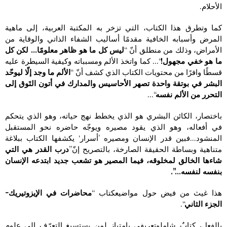
الأحلام.
كما وتطرق هذا الكتاب، التي تزخر به المكتبة العربية، إلى ماهية
المرض وأسبابه الخافية مقدمًا أساليب الشفاء الذاتي والوقاية من
الأمراض، وذلك من منطلق أنّ “
ليس كل ما هو ظاهر معلومًا… لكن كل
ما هو خفي مجهول!
“… كما واتخذ الألم ومسبباته وكيفية السيطرة عليه
قسطًا وافرًا من محتويات الكتاب الذي كشف أنّ “
الألم ما وجد إلّا ليوحّد
البشر في بوتقة واحدة تصهر الأحاسيس والمدارك في أتون التَوق إلى
التحرر من الألم نفسه
“…
باختصار، الكائن البشري هو الذي يخطط نهج حياته، وهو الذي يتحكم
في أفعاله، وهو الذي يقود مصيره ويوجّه حاضره نحو المستقبل
المنشود…فبين قدر الإنسان ومصيره ’أسرار‘ يكشفها الكتاب ببلاغة
متناهية وبساطة الحقيقة الصارخة، بالتصريح إنّ”
درب القدر هي التي
شاءها الخالق لمخلوقه، فيما المصير هو تشعب جديد ابتدعه الإنسان
بنفسه لنفسه…”.
هذا غيث من فيض حول مواضيعكتاب “
محاضرات في الإيزوتيريك-
الجزء الثاني
“.
بالفعل، كتابٌ شاملوتعريفي بامتياز لمن يستسيغ التعرّف إلى علوم