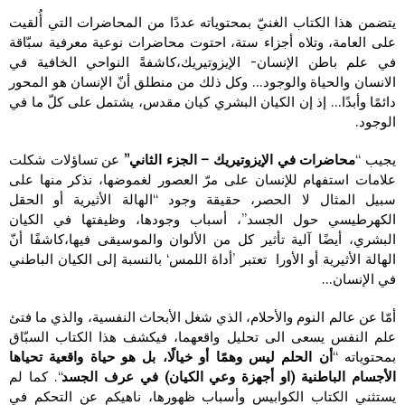
يتضمن هذا الكتاب الغنيّ بمحتوياته عددًا من المحاضرات التي أُلقيت
على العامة، وتلاه أجزاء ستة، احتوت محاضرات نوعية معرفية سبّاقة
في علم باطن الإنسان- الإيزوتيريك،كاشفةً النواحي الخافية في
الانسان والحياة والوجود… وكل ذلك من منطلق أنّ الإنسان هو المحور
دائمًا وأبدًا… إذ إن الكيان البشري كيان مقدس، يشتمل على كلّ ما في
الوجود.
يجيب “
محاضرات في الإيزوتيريك – الجزء الثاني”
عن تساؤلات شكلت
علامات استفهام للإنسان على مرّ العصور لغموضها، نذكر منها على
سبيل المثال لا الحصر، حقيقة وجود “الهالة الأثيرية أو الحقل
الكهرطيسي حول الجسد”، أسباب وجودها، وظيفتها في الكيان
البشري، أيضًا آلية تأثير كل من الألوان والموسيقى فيها،كاشفًا أنّ
الهالة الأثيرية أو الأورا تعتبر ’أداة اللمس‘ بالنسبة إلى الكيان الباطني
في الإنسان…
أمّا عن عالم النوم والأحلام، الذي شغل الأبحاث النفسية، والذي ما فتئ
علم النفس يسعى الى تحليل واقعهما، فيكشف هذا الكتاب السبّاق
بمحتوياته “
أن الحلم ليس وهمًا أو خيالًا، بل هو حياة واقعية تحياها
الأجسام الباطنية (او أجهزة وعي الكيان) في عرف الجسد
“. كما لم
يستثني الكتاب الكوابيس وأسباب ظهورها، ناهيكم عن التحكم في