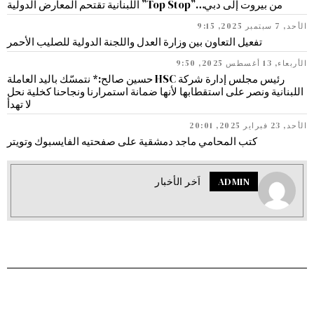
من بيروت إلى دبي…”Top Stop” اللبنانية تقتحم المعارض الدولية
الأحد, 7 سبتمبر 2025, 9:15
تفعيل التعاون بين وزارة العدل واللجنة الدولية للصليب الأحمر
الأربعاء, 13 أغسطس 2025, 9:50
رئيس مجلس إدارة شركة HSC حسين صالح:* نتمسّك باليد العاملة
اللبنانية ونصر على استقطابها لأنها ضمانة استمرارنا ونجاحنا كخلية نحل
لا تهدأ
الأحد, 23 فبراير 2025, 20:01
كتب المحامي ماجد دمشقية على صفحتيه الفايسبوك وتويتر
ADMIN
اَخر الأخبار