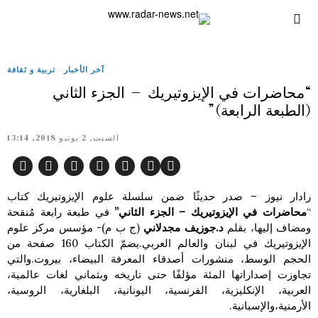
آخر الأخبار
·
تربية و ثقافة
“محاضرات في الإيزوتيريك – الجزء الثاني
(الطبعة الرابعة)”
السبت, 2 يونيو 2018, 13:14
رادار نيوز – صدر حديثًا ضمن سلسلة علوم الإيزوتيريك كتاب
“
محاضرات في الإيزوتيريك – الجزء الثاني”
في طبعة رابعة مُنقحة
ومضاف إليها، بقلم
د.جوزيف مجدلاني
(ج ب م)- مؤسس مركز علوم
الإيزوتيريك في لبنان والعالم العربي.يضمّ الكتاب 160 صفحة من
الحجم الوسط، منشورات أصدقاء المعرفة البيضاء، بيروت.والتي
تجاوزت إصداراتها المئة مؤلفًا حتى تاريخه وبثماني لغات عالمية،
العربية، الإنكليزية، الفرنسية، اليونانية، البلغارية، الروسية،
الأرمنية،والإسبانية.