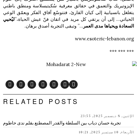
الإيزوتيريك والتعمق في حقائق معرفية سُكبتبسلاسة ومنطق باطني
يتغلغل بانسيابية إلى كيان القارئ، فتتوسّع آفاق الفكر ويعمّق الوعي
الحياتي… إلى أن يرتقي كل مريد في اتقان فنّ عيش الحياة،”
ليُحيي
السعادة ويحياها مدى العمر
…” وتبقى التجربة أصدق برهان.
www.esoteric-lebanon.org
*** *** ***
RELATED POSTS
الإثنين, 8 ديسمبر 2025, 23:55
تجربة حسان دياب بين السلطة والقدر المصطنع بقلم ندى حاطوم
الأربعاء, 10 سبتمبر 2025, 10:21