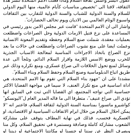
عقول البشر واسس ثقافة السلام وماذا فعلت الامم المتحدة لنشر هذه
الثقافة، لافتا الى “تخصيص مناسبات كأيام عالمية، منها اليوم الدولي
للسلام والسنة الدولية للشباب والسنة الدولية للتقارب بين الثقافات
واسبوع الوئام العالمي بين الاديان ويوم تحالف الحضارات”.
واشار الى ان الامم المتحدة “قامت عبر مجلس الامن بدور رئيسي في
المساعدة على نزع فتيل الازمات الدولية وحل الصراعات واضطلعت
بعمليات معقدة، شملت صنع السلام وحفظه وتقديم المعونة الانسانية
وعملت ايضا على منع نشوب الصراعات واضطلعت في حالات ما بعد
نزع الصراع باتخاذ الاجراءات المناسبة لمعالجة الاسباب الجذرية
للحرب ووضع الاسس اللازمة واقرار السلام الدائم، وتلجأ الى عدة
وسائل لمنع تحول الخلافات الى صراع عسكري، ومنع تكراره وذلك عبر
طريق اتباع الدبلوماسية وصنع السلام وحفظ السلام وبناء السلام”.
مشددا على ان “جهود بناء السلام التي تقوم بها الامم المتحدة، هي
اداة اساسية في منع تكرار العنف، لا سيما في مواجهة القضايا الاكثر
حساسية التي تواجه المجتمع، اي القضايا التي ثبت في السابق انها
تؤدي الى صراع عنيف”، متطرقا الى ما قاله المدير العام ل”اليونسكو”
كواشيرو ماتسورا بمناسبة السنة الدولية لثقافة السلام، فاعتبر انه “لا
يمكن احلال السلام من خلال ابرام الاتفاقات السياسية او الاقتصادية، او
العسكرية فحسب، فذلك في نهاية المطاف يتوقف على مشاركة
الشعوب مشاركة كاملة وصادقة ومستمرة في تحقيق السلام، وكل منا
وبصرف النظر عن سننا او جنسنا او مكانتنا الاجتماعية او ديننا او