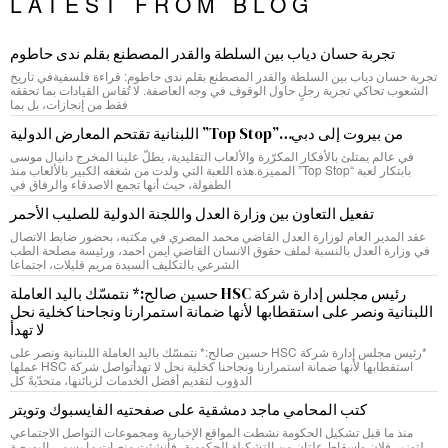
LATEST FROM BLOG
تجربة حسان دياب بين السلطة والقدر المصطنع بقلم ندى حاطوم
تجربة حسان دياب بين السلطة والقدر المصطنع بقلم ندى حاطوم: قراءة فلسفيةفي تاريخ
الشعوب تحاكي تجربة رجلٍ حاول الوقوف في وجه العاصفة. لا تُقاس القيادات بما تحققه
فقط من إنجازات، بل بما
من بيروت إلى دبي…”Top Stop” اللبنانية تقتحم المعارض الدولية
في عالم يمتلئ بالأفكار المكرّرة والألعاب التقليدية، يطلّ علينا المخرج دانيال موسى
بابتكار لعبة “Top Stop” المميزة.هذه اللعبة التي ولدت من شغفه الكبير بالألعاب منذ
الطفولة، حيث أنها تجمع الاصدقاء والرفاق في
تفعيل التعاون بين وزارة العدل واللجنة الدولية للصليب الأحمر
عقد المدير العام لوزارة العدل القاضي محمد المصري في مكتبه، بحضور ضابط الاتصال
في وزارة العدل بالنسبة لملف حقوق الانسان القاضي ايمن احمد، ورئيسة مصلحة الطب
الشرعي بالتكليف السيدة مريم قليلات، اجتماعا
رئيس مجلس إدارة شركة HSC حسين صالح:* نتمسّك باليد العاملة
اللبنانية ونصر على استقطابها لأنها ضمانة استمرارنا ونجاحنا كخلية نحل
لا تهدأ
*رئيس مجلس إدارة شركة HSC حسين صالح:* نتمسّك باليد العاملة اللبنانية ونصر على
استقطابها لأنها ضمانة استمرارنا ونجاحنا كخلية نحل لا تهدأتواصل شركة HSC عملها
الدؤوب لتقديم أفضل الخدمات لزبائنها، متحدّيةً كل
كتب المحامي ماجد دمشقية على صفحتيه الفايسبوك وتويتر
منذ ما قبل تشكيل الحكومة نشطت المواقع الإخبارية ومجموعات التواصل الاجتماعي
لتوزير فلان وإسقاط علتان من التشكيلة الحكومية، فأنشئت منصات ما يسمى البورصة