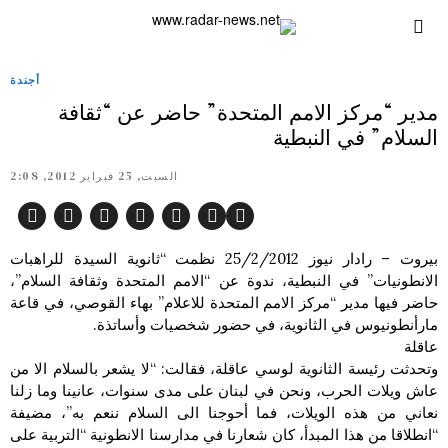
أجندة
مدير “مركز الامم المتحدة” حاضر عن “ثقافة
السلام” في النبطية
السبت, 25 فبراير 2012, 2:08
بيروت – رادار نيوز 25/2/2012 نظمت “ثانوية السيدة للراهبات
الانطونيات” في النبطية، ندوة عن “الامم المتحدة وثقافة السلام”،
حاضر فيها مدير “مركز الامم المتحدة للاعلام” بهاء القوصي، في قاعة
مارأنطونيوس في الثانوية، في حضور شخصيات وأساتذة.
عاقلة
وتحدثت رئيسة الثانوية لوسي عاقلة، فقالت: “لا يشعر بالسلام الا من
عاش ويلات الحرب، ونحن في لبنان على مدى سنوات، عانينا وما زلنا
نعاني من هذه الويلات، فما أحوجنا الى السلام ننعم به”، مضيفة
“انطلاقا من هذا المبدأ، كان شعارنا في مدارسنا الانطونية “التربية على