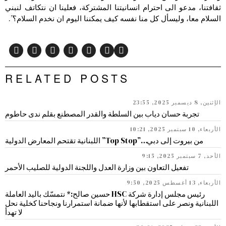
ثقافتنا، مدعو الى احترام انسانيتنا المشتركة، فعلينا ان نتكاتف لنبني
السلام معا، وليسأل كل منا نفسه كيف يمكننا اليوم ان نخدم السلام؟”.
RELATED POSTS
الإثنين, 8 ديسمبر 2025, 23:55
تجربة حسان دياب بين السلطة والقدر المصطنع بقلم ندى حاطوم
الأربعاء, 10 سبتمبر 2025, 10:21
من بيروت إلى دبي…”Top Stop” اللبنانية تقتحم المعارض الدولية
الأحد, 7 سبتمبر 2025, 9:15
تفعيل التعاون بين وزارة العدل واللجنة الدولية للصليب الأحمر
الأربعاء, 13 أغسطس 2025, 9:50
رئيس مجلس إدارة شركة HSC حسين صالح:* نتمسّك باليد العاملة
اللبنانية ونصر على استقطابها لأنها ضمانة استمرارنا ونجاحنا كخلية نحل
لا تهدأ