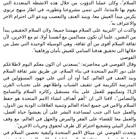
السلام”، وكان عملنا الدؤوب من خلال هذه الانشطة المتعددة التي
يقوم بها تلامذتنا، التي تنمي مشروعنا وتطوره، في اطار منهج تربوي
يكرس مبدأ العيش معا، وينبذ العنف والتعصب ويدعو الى احترام الاخر
والاعتراف به”.
واكدت ان “التربية على السلام مهمتنا جميعا. ولان السلام الحقيقي يبدأ
من النفس، علينا أن نكون مسالمين مع أنفسنا أولا، ثم مع الاخرين، لأن
ثقافة السلام أقوى من أي ثقافة، وهي الوسيلة الوحيدة التي نصل من
خلالها الى تحقيق هدفنا السامي للعيش بأمان ورفاهية”.
القوصي
وقال القوصي في محاضرته: “يسعدني ان اكون معكم اليوم لاطلاعكم
على دور الامم المتحدة في بناء السلام، عن طريق نشر ثقافة السلام
ونبذ العنف في العالم، كما أود أن أثني على جهود المسؤولين في
المدرسة الكريمة في تثقيف الشباب واطلاعهم على تحديات القرن
ال21 وتمكينهم للعمل على بناء مستقبل ركائزه السلام والتسامح
والتضامن”، لافتا الى ان “أهم أهداف انشاء الامم المتحدة هو حفظ
السلام والامن في جميع انحاء العالم وتنمية العلاقات الودية بين الدول،
والعمل جنبا الى جنب لمساعدة البشر على أن يعيشوا حياة أفضل،
والعمل معا للقضاء على الفقر والمرض والجهل في العالم، مع وقف
الدمار البيئي وتشجيع احترام كل طرف لحقوق وحريات الاخرين”.
وتحدث القوصي عن ميثاق الامم المتحدة وكيفية تحصين السلام في