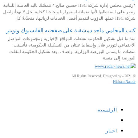
*رئيس مجلس إدارة شركة HSC حسين صالح:* نتمسّك باليد العاملة اللبنانية
ونصر على استقطابها لأنها ضمانة استمرارنا ونجاحنا كخلية نحل لا تهدأتواصل
شركة HSC عملها الدؤوب لتقديم أفضل الخدمات لزبائنها، متحدّيةً كل
كتب المحامي ماجد دمشقية على صفحتيه الفايسبوك وتويتر
منذ ما قبل تشكيل الحكومة نشطت المواقع الإخبارية ومجموعات التواصل
الاجتماعي لتوزير فلان وإسقاط علتان من التشكيلة الحكومية، فأنشئت
منصات ما يسمى البورصة الوزارية. واضاف، بعد تشكيل الحكومة انتقلت
البورصة إلى منصة
© 2021 - All Rights Reserved. Designed by
Hisham Natour
الرئيسية
اخبار