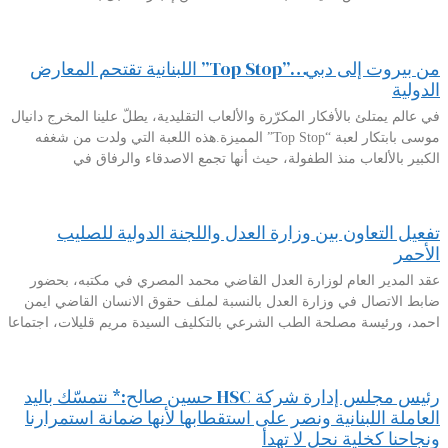
من بيروت إلى دبي…”Top Stop” اللبنانية تقتحم المعارض
الدولية
في عالم يمتلئ بالأفكار المكرّرة والألعاب التقليدية، يطلّ علينا المخرج دانيال
موسى بابتكار لعبة “Top Stop” المميزة.هذه اللعبة التي ولدت من شغفه
الكبير بالألعاب منذ الطفولة، حيث أنها تجمع الاصدقاء والرفاق في
تفعيل التعاون بين وزارة العدل واللجنة الدولية للصليب
الأحمر
عقد المدير العام لوزارة العدل القاضي محمد المصري في مكتبه، بحضور
ضابط الاتصال في وزارة العدل بالنسبة لملف حقوق الانسان القاضي ايمن
احمد، ورئيسة مصلحة الطب الشرعي بالتكليف السيدة مريم قليلات، اجتماعا
رئيس مجلس إدارة شركة HSC حسين صالح:* نتمسّك باليد
العاملة اللبنانية ونصر على استقطابها لأنها ضمانة استمرارنا
ونجاحنا كخلية نحل لا تهدأ