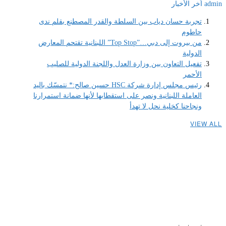
admin
اَخر الأخبار
تجربة حسان دياب بين السلطة والقدر المصطنع بقلم ندى
حاطوم
من بيروت إلى دبي…”Top Stop” اللبنانية تقتحم المعارض
الدولية
تفعيل التعاون بين وزارة العدل واللجنة الدولية للصليب
الأحمر
رئيس مجلس إدارة شركة HSC حسين صالح:* نتمسّك باليد
العاملة اللبنانية ونصر على استقطابها لأنها ضمانة استمرارنا
ونجاحنا كخلية نحل لا تهدأ
VIEW ALL