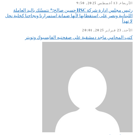
الأربعاء, 13 أغسطس 2025, 9:50
رئيس مجلس إدارة شركة HSC حسين صالح:* نتمسّك باليد العاملة
اللبنانية ونصر على استقطابها لأنها ضمانة استمرارنا ونجاحنا كخلية نحل
لا تهدأ
الأحد, 23 فبراير 2025, 20:01
كتب المحامي ماجد دمشقية على صفحتيه الفايسبوك وتويتر