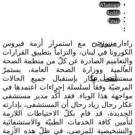
Whatsapp
Reddit
Email
من نحن
رادار نيوز – مع استمرار أزمة فيروس
الكورونا في لبنان، والتزاماّ بتطبيق القرارات
أسرة التحرير
والتعاميم الصادرة عن كلّ من منظمة الصحة
العالمية ووزارة الصحة العامة، يستمرّ
اتصل بنا
مستشفى عكار بإستقبال جميع الحالات
المرضيّة وفقاً لسلسلة إجراءات اعتمدها في
مواجهة هذا الوباء. فقد أكّد مدير مستشفى
عكار رحال زياد رحال أن المستشفى، بإدارته
الجديدة، قد قام بكلّ الاحتياطات اللازمة
لتأمين كافة الخدمات الطبيّة والاستشفائية
والتشخيصية للمرضى، في ظلّ هذه الأزمة