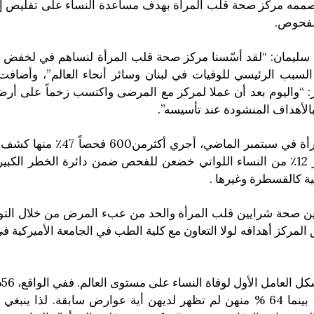
ذي صممه مركز صحة قلب المرأة بهدف مساعدة النساء على تقليص إمك
لفحوص.
ء سليمان: “لقد أسّسنا مركز صحة قلب المرأة لنساهم في لخفض 
 السبب الرئيسي للوفيات في لبنان وسائر أنحاء العالم”، وأضاف
: “واليوم بعد أن عملا لمركز مع المرضى واكتسب زخماً على أرض ال
 بالأهداف المنشودة عند تأسيسه”.
تجدر الإشارة أنه منذ افتتاح مركز صحة قلب المرأة في سب
حالة تكلس للشرايين التاجية. كما ضنّف الاختبار 12٪ من النساء اللواتي خضعن للفحص ضمن دائرة الخ
 كالقسطرة وغيرها .
 صحة شرايين قلب المرأة والحد من عبء المرض من خلال التوعي
المركز أهدافه لولا التعاون مع كلية الطب في الجامعة الأميركية في
تجد
لدى النساء ناتجة عن أمراض القلب والشرايين، بينما 64 % منهن لم تظهر لديهن أية عوارض سابقة.