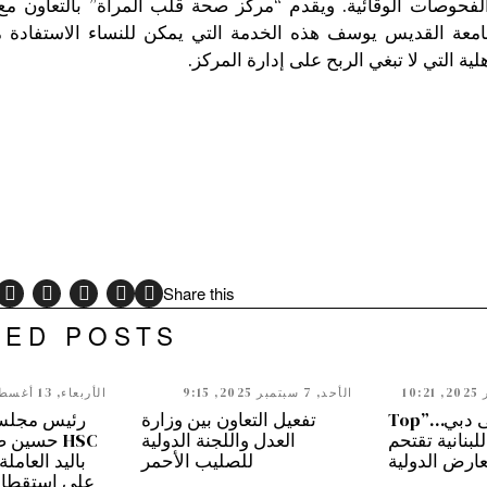
الفحوصات الوقائية. ويقدم “مركز صحة قلب المرأة” بالتعاون مع
امعة القديس يوسف هذه الخدمة التي يمكن للنساء الاستفادة م
ة التي لا تبغي الربح على إدارة المركز.
Share this
TED POSTS
الأحد, 7 سبتمبر 2025, 9:15
الأربعاء, 13 أغسطس 2025, 9:50
من بيروت إلى دبي…”Top
تفعيل التعاون بين وزارة
رئيس مجلس 
” اللبنانية تقتحم
العدل واللجنة الدولية
HSC حسين 
عارض الدولية
للصليب الأحمر
باليد العاملة
على استقطابه