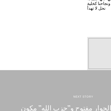
ونجاحنا كخلية
نحل لا تهدأ
NEXT STORY
لحوار مفتوح و”حزب الله” مكون