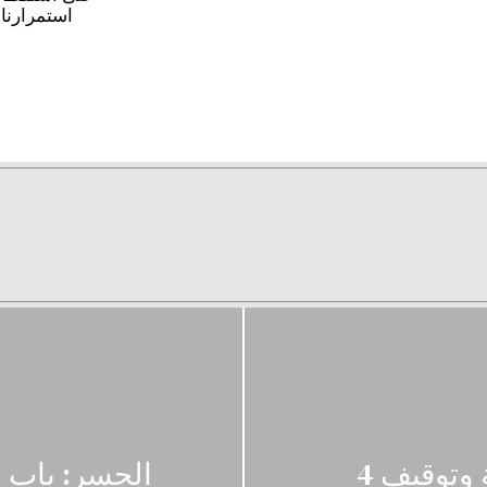
استمرارنا 
الجيش: ضبط اسلحة في الضنية وتوقيف 4
الجسر: باب ا