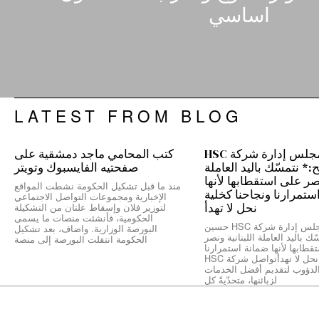
اساسي
LATEST FROM BLOG
رئيس مجلس إدارة شركة HSC
كتب المحامي ماجد دمشقية على
 نتمسّك باليد العاملة
صفحتيه الفايسبوك وتويتر
نصر على استقطابها لأنها
منذ ما قبل تشكيل الحكومة نشطت المواقع
ستمرارنا ونجاحنا كخلية
الإخبارية ومجموعات التواصل الاجتماعي
نحل لا تهدأ
لتوزير فلان وإسقاط علتان من التشكيلة
الحكومية، فأنشئت منصات ما يسمى
*رئيس مجلس إدارة شركة HSC حسين
البورصة الوزارية. واضاف، بعد تشكيل
ك باليد العاملة اللبنانية ونصر
الحكومة انتقلت البورصة إلى منصة
طابها لأنها ضمانة استمرارنا
ونجاحنا كخلية نحل لا تهدأتواصل شركة HSC
الدؤوب لتقديم أفضل الخدمات
لزبائنها، متحدّيةً كل