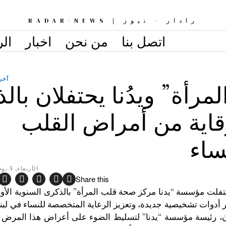
رادار - نيوز | RADAR-NEWS
اتصل بنا
من نحن
اخبار
الر
آخر 
رأة” ويدُنا يحتفلان بال
وقاية من أمراض القلب
ساء
الأربعاء, 5 نوفمبر 2014, 21:10
Share this
 نيوز – بيروت، في 5 تشرين الثاني2014: احتفلت مؤسسة “يدنا مركز صحة قلب المرأة” بالذكرى السنوي
 أدوات تشخيصية جديدة، وتعزيز الرعاية المتخصصة للنساء في لبنا
ان، رئيسة مؤسسة “يدنا” لتسليط الضوء على أعراض هذا المرض 