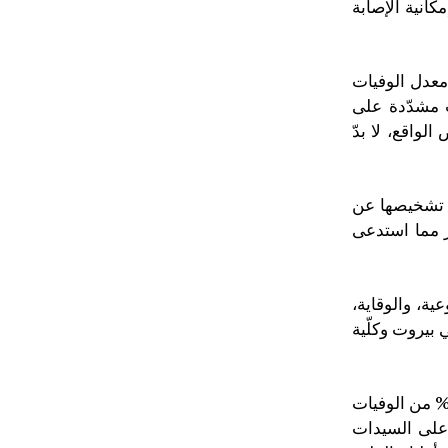
انية الإصابة
معدل الوفيات
ت مشدّدة على
واقع، لا بدّ
تمبر الماضي، أجري أكثرمن600 فحصاً 47٪ منها كشف تشخيصها عن
طر الكبير مما استدعى
ة، والوقاية،
 بيروت وكلّية
ر الإشارة إلى أن أمراض القلب والشرايين تشكل العامل الأول لوفاة النساء على مستوى العالم. ففي الواقع، 56% من الوفيات
 لذا ينبغي على السيدات