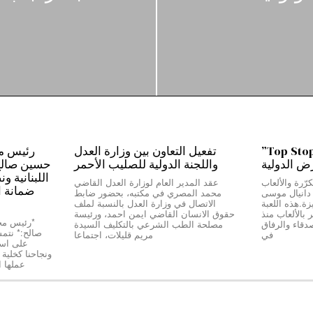
من بيروت إلى دبي…”Top Stop”
تفعيل التعاون بين وزارة العدل
رض الدولية
واللجنة الدولية للصليب الأحمر
حسين صالح:*
اللبنانية و
رّرة والألعاب
عقد المدير العام لوزارة العدل القاضي
ضمانة ا
ج دانيال موسى
محمد المصري في مكتبه، بحضور ضابط
Top Stop” المميزة.هذه اللعبة
الاتصال في وزارة العدل بالنسبة لملف
بالألعاب منذ
حقوق الانسان القاضي ايمن احمد، ورئيسة
دقاء والرفاق
مصلحة الطب الشرعي بالتكليف السيدة
صالح:* نتمسّ
في
مريم قليلات، اجتماعا
على استق
عملها 