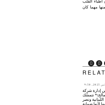
 أطباء القلب
نها مهما كان
RELA
إدارة شركة
صالح:* نتمسّك
 اللبنانية ونصر
ا لأنها ضمانة