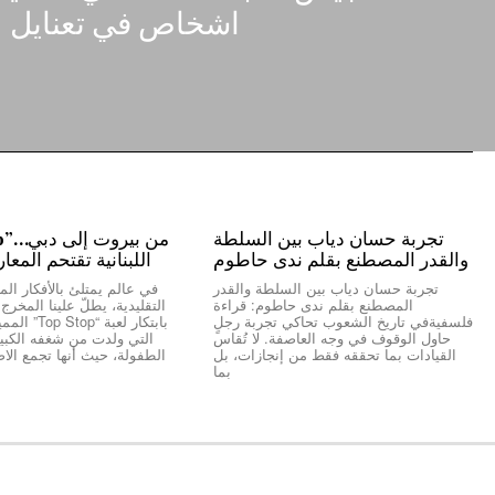
اشخاص في تعنايل
تجربة حسان دياب بين السلطة
والقدر المصطنع بقلم ندى حاطوم
اللبنانية تقتحم المعا
تجربة حسان دياب بين السلطة والقدر
في عالم يمتلئ بالأفكار المك
المصطنع بقلم ندى حاطوم: قراءة
التقليدية، يطلّ علينا المخر
فلسفيةفي تاريخ الشعوب تحاكي تجربة رجلٍ
بابتكار لعبة “
حاول الوقوف في وجه العاصفة. لا تُقاس
التي ولدت من شغفه الكبير 
القيادات بما تحققه فقط من إنجازات، بل
الطفولة، حيث أنها تجمع الاص
بما