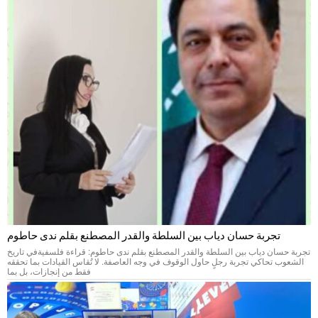
تجربة حسان دياب بين السلطة والقدر المصطنع بقلم ندى حاطوم
تجربة حسان دياب بين السلطة والقدر المصطنع بقلم ندى حاطوم: قراءة فلسفيةفي تاريخ
الشعوب تحاكي تجربة رجلٍ حاول الوقوف في وجه العاصفة. لا تُقاس القيادات بما تحققه
فقط من إنجازات، بل بما