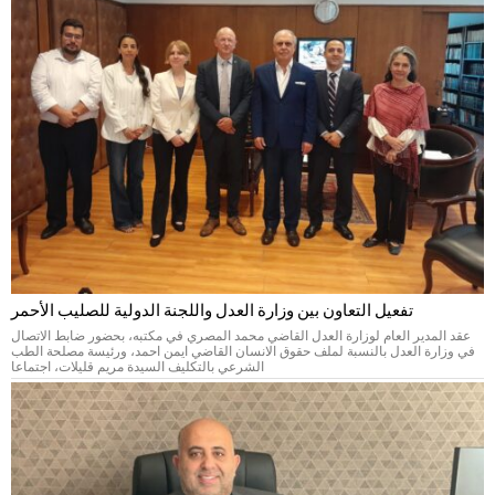
تفعيل التعاون بين وزارة العدل واللجنة الدولية للصليب الأحمر
عقد المدير العام لوزارة العدل القاضي محمد المصري في مكتبه، بحضور ضابط الاتصال
في وزارة العدل بالنسبة لملف حقوق الانسان القاضي ايمن احمد، ورئيسة مصلحة الطب
الشرعي بالتكليف السيدة مريم قليلات، اجتماعا