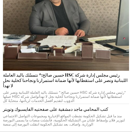
رئيس مجلس إدارة شركة HSC حسين صالح:* نتمسّك باليد العاملة
اللبنانية ونصر على استقطابها لأنها ضمانة استمرارنا ونجاحنا كخلية نحل
لا تهدأ
*رئيس مجلس إدارة شركة HSC حسين صالح:* نتمسّك باليد العاملة اللبنانية ونصر على
استقطابها لأنها ضمانة استمرارنا ونجاحنا كخلية نحل لا تهدأتواصل شركة HSC عملها
الدؤوب لتقديم أفضل الخدمات لزبائنها، متحدّيةً كل
كتب المحامي ماجد دمشقية على صفحتيه الفايسبوك وتويتر
منذ ما قبل تشكيل الحكومة نشطت المواقع الإخبارية ومجموعات التواصل الاجتماعي
لتوزير فلان وإسقاط علتان من التشكيلة الحكومية، فأنشئت منصات ما يسمى البورصة
الوزارية. واضاف، بعد تشكيل الحكومة انتقلت البورصة إلى منصة