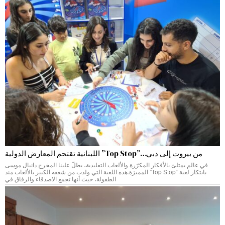
من بيروت إلى دبي…”Top Stop” اللبنانية تقتحم المعارض الدولية
في عالم يمتلئ بالأفكار المكرّرة والألعاب التقليدية، يطلّ علينا المخرج دانيال موسى
بابتكار لعبة “Top Stop” المميزة.هذه اللعبة التي ولدت من شغفه الكبير بالألعاب منذ
الطفولة، حيث أنها تجمع الاصدقاء والرفاق في