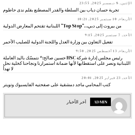
الإثنين, 8 ديسمبر 2025, 23:55
تجربة حسان دياب بين السلطة والقدر المصطنع بقلم ندى حاطوم
الأربعاء, 10 سبتمبر 2025, 10:21
من بيروت إلى دبي…”Top Stop” اللبنانية تقتحم المعارض الدولية
الأحد, 7 سبتمبر 2025, 9:15
تفعيل التعاون بين وزارة العدل واللجنة الدولية للصليب الأحمر
الأربعاء, 13 أغسطس 2025, 9:50
رئيس مجلس إدارة شركة HSC حسين صالح:* نتمسّك باليد العاملة
اللبنانية ونصر على استقطابها لأنها ضمانة استمرارنا ونجاحنا كخلية نحل
لا تهدأ
الأحد, 23 فبراير 2025, 20:01
كتب المحامي ماجد دمشقية على صفحتيه الفايسبوك وتويتر
ADMIN
اَخر الأخبار