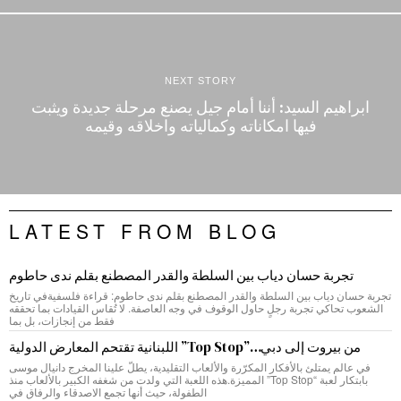
NEXT STORY
ابراهيم السيد: أننا أمام جيل يصنع مرحلة جديدة ويثبت
فيها امكاناته وكمالياته واخلاقه وقيمه
LATEST FROM BLOG
تجربة حسان دياب بين السلطة والقدر المصطنع بقلم ندى حاطوم
تجربة حسان دياب بين السلطة والقدر المصطنع بقلم ندى حاطوم: قراءة فلسفيةفي تاريخ
الشعوب تحاكي تجربة رجلٍ حاول الوقوف في وجه العاصفة. لا تُقاس القيادات بما تحققه
فقط من إنجازات، بل بما
من بيروت إلى دبي…”Top Stop” اللبنانية تقتحم المعارض الدولية
في عالم يمتلئ بالأفكار المكرّرة والألعاب التقليدية، يطلّ علينا المخرج دانيال موسى
بابتكار لعبة “Top Stop” المميزة.هذه اللعبة التي ولدت من شغفه الكبير بالألعاب منذ
الطفولة، حيث أنها تجمع الاصدقاء والرفاق في