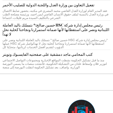
تفعيل التعاون بين وزارة العدل واللجنة الدولية للصليب الأحمر
عقد المدير العام لوزارة العدل القاضي محمد المصري في مكتبه، بحضور ضابط الاتصال
في وزارة العدل بالنسبة لملف حقوق الانسان القاضي ايمن احمد، ورئيسة مصلحة الطب
الشرعي بالتكليف السيدة مريم قليلات، اجتماعا
رئيس مجلس إدارة شركة HSC حسين صالح:* نتمسّك باليد العاملة
اللبنانية ونصر على استقطابها لأنها ضمانة استمرارنا ونجاحنا كخلية نحل
لا تهدأ
*رئيس مجلس إدارة شركة HSC حسين صالح:* نتمسّك باليد العاملة اللبنانية ونصر على
استقطابها لأنها ضمانة استمرارنا ونجاحنا كخلية نحل لا تهدأتواصل شركة HSC عملها
الدؤوب لتقديم أفضل الخدمات لزبائنها، متحدّيةً كل
كتب المحامي ماجد دمشقية على صفحتيه الفايسبوك وتويتر
منذ ما قبل تشكيل الحكومة نشطت المواقع الإخبارية ومجموعات التواصل الاجتماعي
لتوزير فلان وإسقاط علتان من التشكيلة الحكومية، فأنشئت منصات ما يسمى البورصة
الوزارية. واضاف، بعد تشكيل الحكومة انتقلت البورصة إلى منصة