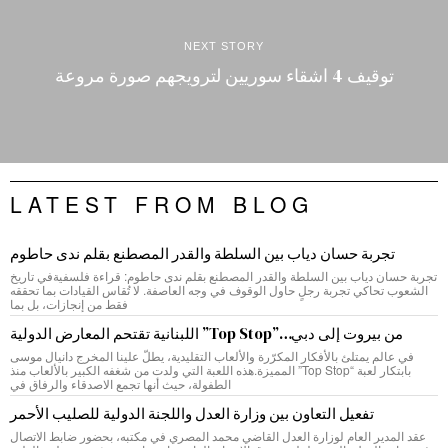
NEXT STORY
توقيف 4 اشقاء سوريين لترويجهم صورة مروعة
LATEST FROM BLOG
تجربة حسان دياب بين السلطة والقدر المصطنع بقلم ندى حاطوم
تجربة حسان دياب بين السلطة والقدر المصطنع بقلم ندى حاطوم: قراءة فلسفيةفي تاريخ
الشعوب تحاكي تجربة رجلٍ حاول الوقوف في وجه العاصفة. لا تُقاس القيادات بما تحققه
فقط من إنجازات، بل بما
من بيروت إلى دبي…”Top Stop” اللبنانية تقتحم المعارض الدولية
في عالم يمتلئ بالأفكار المكرّرة والألعاب التقليدية، يطلّ علينا المخرج دانيال موسى
بابتكار لعبة “Top Stop” المميزة.هذه اللعبة التي ولدت من شغفه الكبير بالألعاب منذ
الطفولة، حيث أنها تجمع الاصدقاء والرفاق في
تفعيل التعاون بين وزارة العدل واللجنة الدولية للصليب الأحمر
عقد المدير العام لوزارة العدل القاضي محمد المصري في مكتبه، بحضور ضابط الاتصال