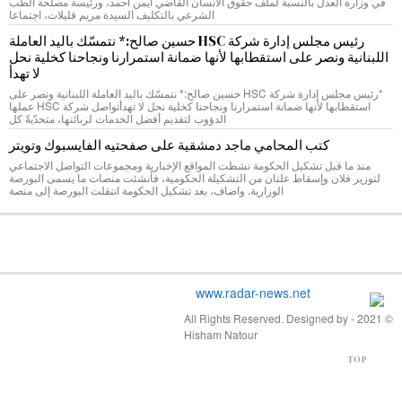
في وزارة العدل بالنسبة لملف حقوق الانسان القاضي ايمن احمد، ورئيسة مصلحة الطب
الشرعي بالتكليف السيدة مريم قليلات، اجتماعا
رئيس مجلس إدارة شركة HSC حسين صالح:* نتمسّك باليد العاملة
اللبنانية ونصر على استقطابها لأنها ضمانة استمرارنا ونجاحنا كخلية نحل
لا تهدأ
*رئيس مجلس إدارة شركة HSC حسين صالح:* نتمسّك باليد العاملة اللبنانية ونصر على
استقطابها لأنها ضمانة استمرارنا ونجاحنا كخلية نحل لا تهدأتواصل شركة HSC عملها
الدؤوب لتقديم أفضل الخدمات لزبائنها، متحدّيةً كل
كتب المحامي ماجد دمشقية على صفحتيه الفايسبوك وتويتر
منذ ما قبل تشكيل الحكومة نشطت المواقع الإخبارية ومجموعات التواصل الاجتماعي
لتوزير فلان وإسقاط علتان من التشكيلة الحكومية، فأنشئت منصات ما يسمى البورصة
الوزارية. واضاف، بعد تشكيل الحكومة انتقلت البورصة إلى منصة
© 2021 - All Rights Reserved. Designed by
Hisham Natour
TOP