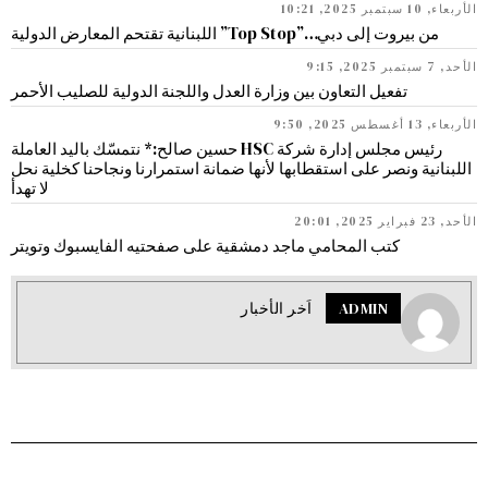
الأربعاء, 10 سبتمبر 2025, 10:21
من بيروت إلى دبي…”Top Stop” اللبنانية تقتحم المعارض الدولية
الأحد, 7 سبتمبر 2025, 9:15
تفعيل التعاون بين وزارة العدل واللجنة الدولية للصليب الأحمر
الأربعاء, 13 أغسطس 2025, 9:50
رئيس مجلس إدارة شركة HSC حسين صالح:* نتمسّك باليد العاملة
اللبنانية ونصر على استقطابها لأنها ضمانة استمرارنا ونجاحنا كخلية نحل
لا تهدأ
الأحد, 23 فبراير 2025, 20:01
كتب المحامي ماجد دمشقية على صفحتيه الفايسبوك وتويتر
ADMIN
اَخر الأخبار