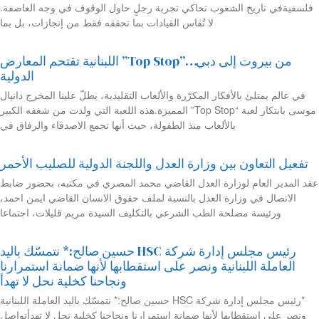
فلسفيةفي تاريخ الشعوب تحاكي تجربة رجلٍ حاول الوقوف في وجه العاصفة.
لا تُقاس القيادات بما تحققه فقط من إنجازات، بل بما
من بيروت إلى دبي…”Top Stop” اللبنانية تقتحم المعارض
الدولية
في عالم يمتلئ بالأفكار المكرّرة والألعاب التقليدية، يطلّ علينا المخرج دانيال
موسى بابتكار لعبة “Top Stop” المميزة.هذه اللعبة التي ولدت من شغفه الكبير
بالألعاب منذ الطفولة، حيث أنها تجمع الاصدقاء والرفاق في
تفعيل التعاون بين وزارة العدل واللجنة الدولية للصليب الأحمر
عقد المدير العام لوزارة العدل القاضي محمد المصري في مكتبه، بحضور ضابط
الاتصال في وزارة العدل بالنسبة لملف حقوق الانسان القاضي ايمن احمد،
ورئيسة مصلحة الطب الشرعي بالتكليف السيدة مريم قليلات، اجتماعا
رئيس مجلس إدارة شركة HSC حسين صالح:* نتمسّك باليد
العاملة اللبنانية ونصر على استقطابها لأنها ضمانة استمرارنا
ونجاحنا كخلية نحل لا تهدأ
*رئيس مجلس إدارة شركة HSC حسين صالح:* نتمسّك باليد العاملة اللبنانية
ونصر على استقطابها لأنها ضمانة استمرارنا ونجاحنا كخلية نحل لا تهدأتواصل