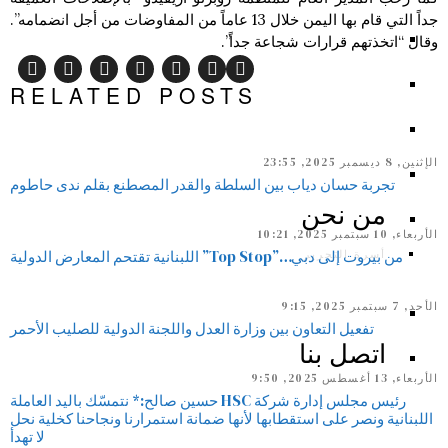
جداً التي قام بها اليمن خلال 13 عاماً من المفاوضات من أجل انضمامه”.
وقال “اتخذتهم قرارات شجاعة جداً”.
RELATED POSTS
الإثنين, 8 ديسمبر 2025, 23:55
تجربة حسان دياب بين السلطة والقدر المصطنع بقلم ندى حاطوم
من نحن
الأربعاء, 10 سبتمبر 2025, 10:21
أسرة التحرير
من بيروت إلى دبي…”Top Stop” اللبنانية تقتحم المعارض الدولية
الأحد, 7 سبتمبر 2025, 9:15
تفعيل التعاون بين وزارة العدل واللجنة الدولية للصليب الأحمر
اتصل بنا
الأربعاء, 13 أغسطس 2025, 9:50
رئيس مجلس إدارة شركة HSC حسين صالح:* نتمسّك باليد العاملة
اللبنانية ونصر على استقطابها لأنها ضمانة استمرارنا ونجاحنا كخلية نحل
لا تهدأ