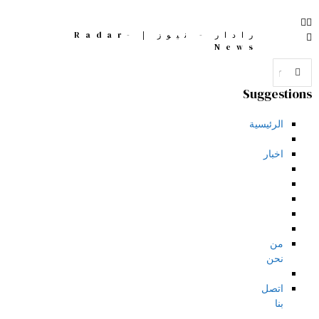
رادار - نيوز | Radar-
News
Suggestions
الرئيسية
اخبار
من
نحن
اتصل
بنا