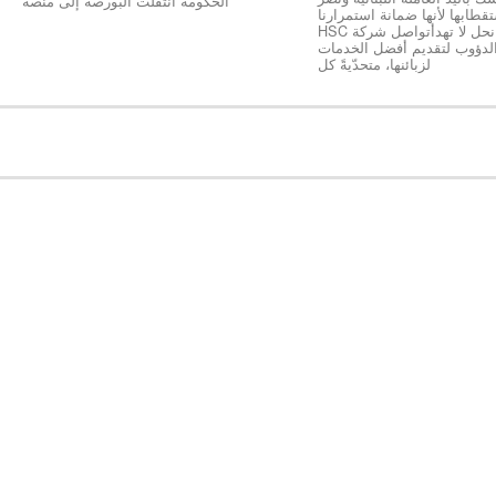
الحكومة انتقلت البورصة إلى منصة
طابها لأنها ضمانة استمرارنا
ونجاحنا كخلية نحل لا تهدأتواصل شركة HSC
الدؤوب لتقديم أفضل الخدمات
لزبائنها، متحدّيةً كل