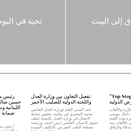
 إلى البيت
تحية في اليو
من بيروت إلى دبي…”Top Stop”
تفعيل التعاون بين وزارة العدل
رض الدولية
واللجنة الدولية للصليب الأحمر
حسين صالح:*
اللبنانية و
رّرة والألعاب
عقد المدير العام لوزارة العدل القاضي
ضمانة ا
ج دانيال موسى
محمد المصري في مكتبه، بحضور ضابط
Top Stop” المميزة.هذه اللعبة
الاتصال في وزارة العدل بالنسبة لملف
بالألعاب منذ
حقوق الانسان القاضي ايمن احمد، ورئيسة
دقاء والرفاق
مصلحة الطب الشرعي بالتكليف السيدة
صالح:* نتمسّ