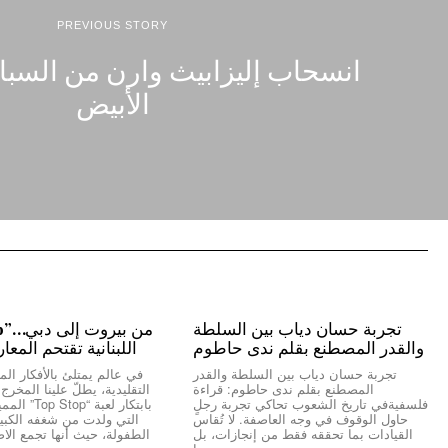
PREVIOUS STORY
انسحاب إليزابيث وارن من السباق
الأبيض
تجربة حسان دياب بين السلطة
والقدر المصطنع بقلم ندى حاطوم
اللبنانية تقتحم المعا
تجربة حسان دياب بين السلطة والقدر
في عالم يمتلئ بالأفكار المك
المصطنع بقلم ندى حاطوم: قراءة
التقليدية، يطلّ علينا المخر
فلسفيةفي تاريخ الشعوب تحاكي تجربة رجلٍ
بابتكار لعبة “
حاول الوقوف في وجه العاصفة. لا تُقاس
التي ولدت من شغفه الكبير 
القيادات بما تحققه فقط من إنجازات، بل
الطفولة، حيث أنها تجمع الاص