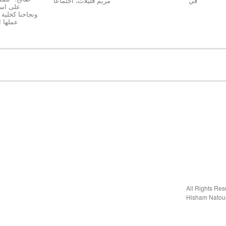
في
مريم قليلات، اجتماعا
على استق
عملها 
Hisham Natou