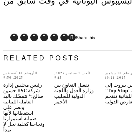
يسيبوس اليونانية في وقت سابق من
Share this
RELATED POSTS
الأربعاء, 10 سبتمبر
الأحد, 7 سبتمبر 2025,
الأربعاء, 13 أغسطس
2025, 9:50
9:15
2025, 10:21
ن بيروت إلى
تفعيل التعاون بين
رئيس مجلس إدارة
دبي…”Top Stop”
وزارة العدل واللجنة
شركة HSC حسين
للبنانية تقتحم
الدولية للصليب
صالح:* نتمسّك باليد
عارض الدولية
الأحمر
العاملة اللبنانية
ونصر على
استقطابها لأنها
ضمانة استمرارنا
ونجاحنا كخلية نحل لا
تهدأ