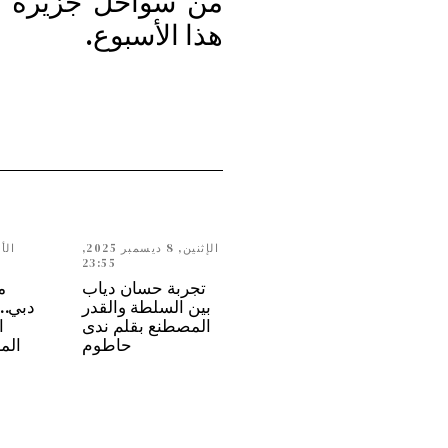
من سواحل جزيرة ل
هذا الأسبوع.
الإثنين, 8 ديسمبر 2025,
23:55
تجربة حسان دياب
م
بين السلطة والقدر
المصطنع بقلم ندى
ا
حاطوم
الم