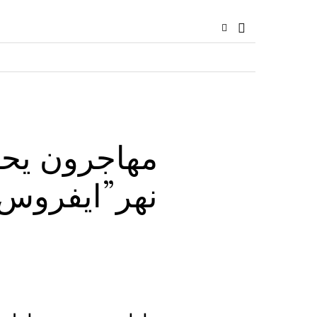
مهاجرون يحا
نهر”ايفروس”