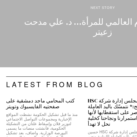
NEXT STORY
م العالمي للمرأة… د. علي مدحت
زعيتر
LATEST FROM BLOG
رئيس مجلس إدارة شركة HSC
كتب المحامي ماجد دمشقية على
 نتمسّك باليد العاملة
صفحتيه الفايسبوك وتويتر
نصر على استقطابها لأنها
منذ ما قبل تشكيل الحكومة نشطت المواقع
ستمرارنا ونجاحنا كخلية
الإخبارية ومجموعات التواصل الاجتماعي
نحل لا تهدأ
لتوزير فلان وإسقاط علتان من التشكيلة
الحكومية، فأنشئت منصات ما يسمى
*رئيس مجلس إدارة شركة HSC حسين
البورصة الوزارية. واضاف، بعد تشكيل
ك باليد العاملة اللبنانية ونصر