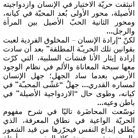
انبثقت حريّة الاختيار في الإنسان وازدواجيته
الأصيلة، محور الأولى بُعد المحبّة في كيانه،
ومحور الثانية الحبّ الأصيل بين المرأة
والرجل…
لكنّ “إرادة الإنسان – المخلوق الفردية لعبت
بقوانين تلك الحريـّة المطلقة” بعد أن سادت
إرادة إيثار الأنا فنشأت السلبية، التي كرّت
معها سبحة المعاناة والألم في نظام الوجود
الأرضي بعدما ساد الجهل؛ جهل الإنسان
لمساره القدري… جهلٌ “غشّى المحبـّة” في
كيانه، وطوى حال “الازدواجية الأصيلة” في
باطن وعيه…
توسّعت المحاضَرة تاليًا في شرح مفهوم
الحريّة الواعية في نطاق المعرفة، الذي
يُطلق إبداع النفس فيحرّرها من قيد الشعور