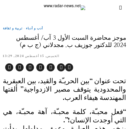
أدب و أدباء
·
تربية و ثقافة
موجز محاضرة السبت الأول 3 آب/ أغسطس
2024 للدكتور جوزيف ب. مجدلاني (ج ب م)
الخميس, 15 أغسطس 2024, 13:29
تحت عنوان “بين الحريـّة والقيد، بين العبقرية
والمحدودية يتوقف مصير الازدواجية” ألقتها
المهندسة هيفاء العرب.
“فعل محبـّة، كلمة محبـّة، آهة محبـّة، هي
التي أوجدت الإنسان!”.
بزخم هذه العبارة وعمق مدلولها بدأت