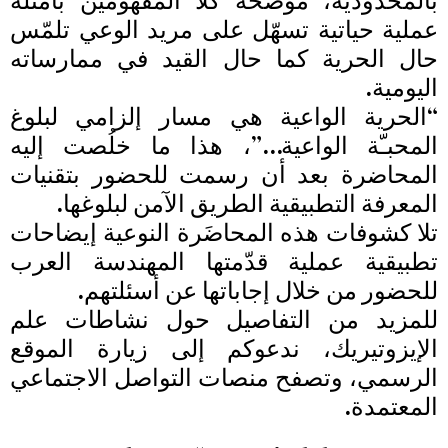
بالمحدودية، موضحة كلا المفهومين بأمثلة
عملية حياتية تسهّل على مريد الوعي تلمّس
حال الحرية كما حال القيد في ممارساته
اليومية.
“الحرية الواعية هي مسار إلزامي لبلوغ
المحبـّة الواعية…”، هذا ما خلُصت إليه
المحاضرة بعد أن رسمت للحضور بتقنيات
المعرفة التطبيقية الطريق الآمن لبلوغها.
تلا كشوفات هذه المحاضَرة النوعية إيضاحات
تطبيقية عملية قدّمتها المهندسة العرب
للحضور من خلال إجاباتها عن أسئلتهم.
للمزيد من التفاصيل حول نشاطات علم
الإيزوتيريك، ندعوكم إلى زيارة الموقع
الرسمي، وتصفح منصات التواصل الاجتماعي
المعتمدة.