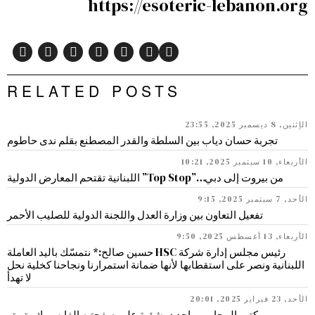
https://esoteric-lebanon.org
RELATED POSTS
الإثنين, 8 ديسمبر 2025, 23:55
تجربة حسان دياب بين السلطة والقدر المصطنع بقلم ندى حاطوم
الأربعاء, 10 سبتمبر 2025, 10:21
من بيروت إلى دبي…”Top Stop” اللبنانية تقتحم المعارض الدولية
الأحد, 7 سبتمبر 2025, 9:15
تفعيل التعاون بين وزارة العدل واللجنة الدولية للصليب الأحمر
الأربعاء, 13 أغسطس 2025, 9:50
رئيس مجلس إدارة شركة HSC حسين صالح:* نتمسّك باليد العاملة
اللبنانية ونصر على استقطابها لأنها ضمانة استمرارنا ونجاحنا كخلية نحل
لا تهدأ
الأحد, 23 فبراير 2025, 20:01
كتب المحامي ماجد دمشقية على صفحتيه الفايسبوك وتويتر