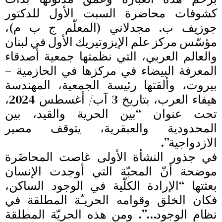
كشوفات محاضرة السبت الأول للدكتور
جوزيف ب. مجدلاني (المعلّم ج ب م)،
مؤسّس مركز علم الإيزوتيريك الأول في لبنان
والعالم العربي، التي نظمتها جمعية أصدقاء
المعرفة البيضاء في مركزها في الحازمية –
بيروت، وألقتها رئيسة الجمعية، المهندسة
هيفاء العرب، بتاريخ 3 آب/ أغسطس 2024،
تحت عنوان “بين الحرية والقيد، بين
المحدودية والعبقرية، يتوقف مصير
الازدواجية”.
في جذور النشأة الأولى غاصت المحاضَرة
موضحة أنّ المحبّة التي أوجدت الإنسان
بعثتها “الإرادة الكلّية في الوجود الساكن،
فكان الخلق وقوامه الحريـّة المطلقة في
نظام الوجود…”. ومن هذه الحريّة المطلقة