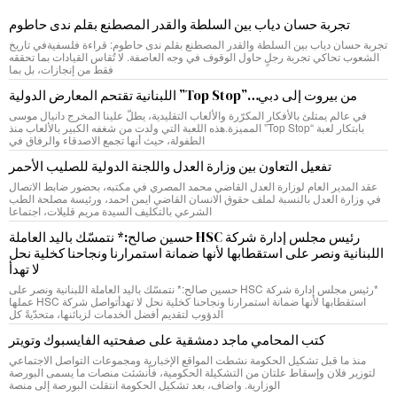
تجربة حسان دياب بين السلطة والقدر المصطنع بقلم ندى حاطوم
تجربة حسان دياب بين السلطة والقدر المصطنع بقلم ندى حاطوم: قراءة فلسفيةفي تاريخ
الشعوب تحاكي تجربة رجلٍ حاول الوقوف في وجه العاصفة. لا تُقاس القيادات بما تحققه
فقط من إنجازات، بل بما
من بيروت إلى دبي…”Top Stop” اللبنانية تقتحم المعارض الدولية
في عالم يمتلئ بالأفكار المكرّرة والألعاب التقليدية، يطلّ علينا المخرج دانيال موسى
بابتكار لعبة “Top Stop” المميزة.هذه اللعبة التي ولدت من شغفه الكبير بالألعاب منذ
الطفولة، حيث أنها تجمع الاصدقاء والرفاق في
تفعيل التعاون بين وزارة العدل واللجنة الدولية للصليب الأحمر
عقد المدير العام لوزارة العدل القاضي محمد المصري في مكتبه، بحضور ضابط الاتصال
في وزارة العدل بالنسبة لملف حقوق الانسان القاضي ايمن احمد، ورئيسة مصلحة الطب
الشرعي بالتكليف السيدة مريم قليلات، اجتماعا
رئيس مجلس إدارة شركة HSC حسين صالح:* نتمسّك باليد العاملة
اللبنانية ونصر على استقطابها لأنها ضمانة استمرارنا ونجاحنا كخلية نحل
لا تهدأ
*رئيس مجلس إدارة شركة HSC حسين صالح:* نتمسّك باليد العاملة اللبنانية ونصر على
استقطابها لأنها ضمانة استمرارنا ونجاحنا كخلية نحل لا تهدأتواصل شركة HSC عملها
الدؤوب لتقديم أفضل الخدمات لزبائنها، متحدّيةً كل
كتب المحامي ماجد دمشقية على صفحتيه الفايسبوك وتويتر
منذ ما قبل تشكيل الحكومة نشطت المواقع الإخبارية ومجموعات التواصل الاجتماعي
لتوزير فلان وإسقاط علتان من التشكيلة الحكومية، فأنشئت منصات ما يسمى البورصة
الوزارية. واضاف، بعد تشكيل الحكومة انتقلت البورصة إلى منصة