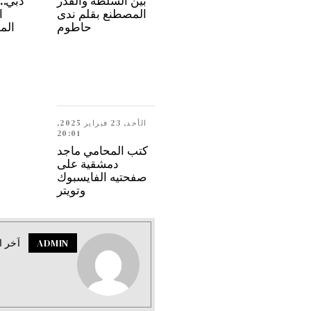
بين السلطة والقدر
المصطنع بقلم ندى
ا
حاطوم
الم
الأحد, 23 فبراير 2025,
20:01
كتب المحامي ماجد
دمشقية على
صفحتيه الفايسبوك
وتويتر
ADMIN
اَخر ا