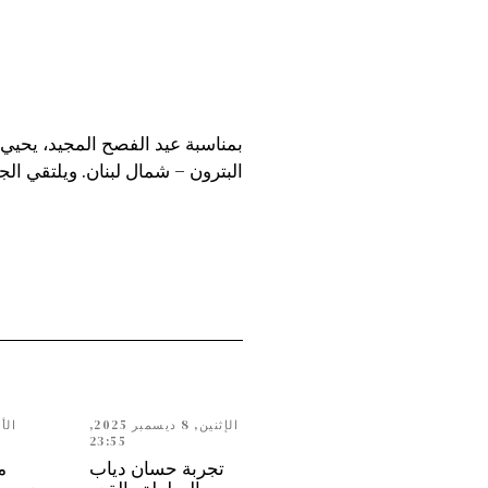
البترون – شمال لبنان. ويلتقي ال
الإثنين, 8 ديسمبر 2025,
23:55
تجربة حسان دياب
م