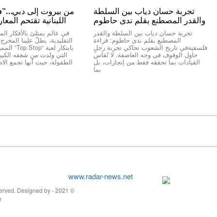
تجربة حسان دياب بين السلطة
والقدر المصطنع بقلم ندى حاطوم
اللبنانية تقتحم المعا
تجربة حسان دياب بين السلطة والقدر
في عالم يمتلئ بالأفكار المك
المصطنع بقلم ندى حاطوم: قراءة
التقليدية، يطلّ علينا المخر
فلسفيةفي تاريخ الشعوب تحاكي تجربة رجلٍ
بابتكار لعبة “
حاول الوقوف في وجه العاصفة. لا تُقاس
التي ولدت من شغفه الكبير 
القيادات بما تحققه فقط من إنجازات، بل
الطفولة، حيث أنها تجمع الاص
بما
© 2021 - All Rights Reserved. Designed by
r