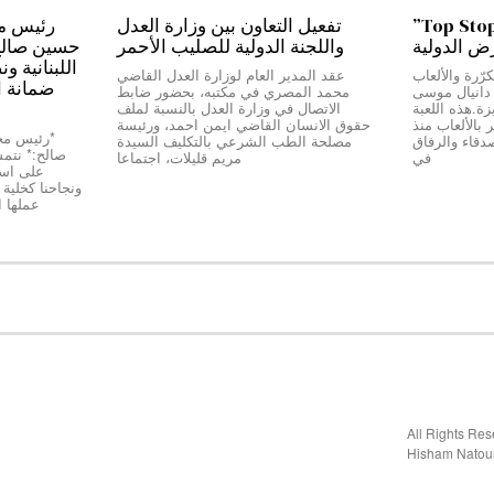
من بيروت إلى دبي…”Top Stop”
تفعيل التعاون بين وزارة العدل
رض الدولية
واللجنة الدولية للصليب الأحمر
حسين صالح:*
اللبنانية و
رّرة والألعاب
عقد المدير العام لوزارة العدل القاضي
ضمانة ا
ج دانيال موسى
محمد المصري في مكتبه، بحضور ضابط
Top Stop” المميزة.هذه اللعبة
الاتصال في وزارة العدل بالنسبة لملف
بالألعاب منذ
حقوق الانسان القاضي ايمن احمد، ورئيسة
دقاء والرفاق
مصلحة الطب الشرعي بالتكليف السيدة
صالح:* نتمسّ
في
مريم قليلات، اجتماعا
على استق
عملها 
Hisham Natou