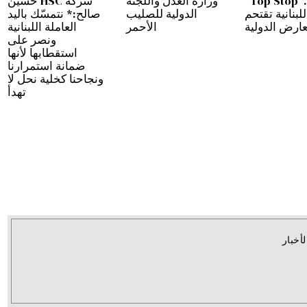
دبي…”Top Stop”
وزارة العدل واللجنة
شركة HSC حسين
للبنانية تقتحم
الدولية للصليب
صالح:* نتمسّك باليد
عارض الدولية
الأحمر
العاملة اللبنانية
ونصر على
استقطابها لأنها
ضمانة استمرارنا
ونجاحنا كخلية نحل لا
تهدأ
لأخبار