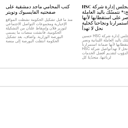
رئيس مجلس إدارة شركة HSC
كتب المحامي ماجد دمشقية على
 نتمسّك باليد العاملة
صفحتيه الفايسبوك وتويتر
نصر على استقطابها لأنها
منذ ما قبل تشكيل الحكومة نشطت المواقع
ستمرارنا ونجاحنا كخلية
الإخبارية ومجموعات التواصل الاجتماعي
نحل لا تهدأ
لتوزير فلان وإسقاط علتان من التشكيلة
الحكومية، فأنشئت منصات ما يسمى
*رئيس مجلس إدارة شركة HSC حسين
البورصة الوزارية. واضاف، بعد تشكيل
ك باليد العاملة اللبنانية ونصر
الحكومة انتقلت البورصة إلى منصة
طابها لأنها ضمانة استمرارنا
ونجاحنا كخلية نحل لا تهدأتواصل شركة HSC
الدؤوب لتقديم أفضل الخدمات
لزبائنها، متحدّيةً كل