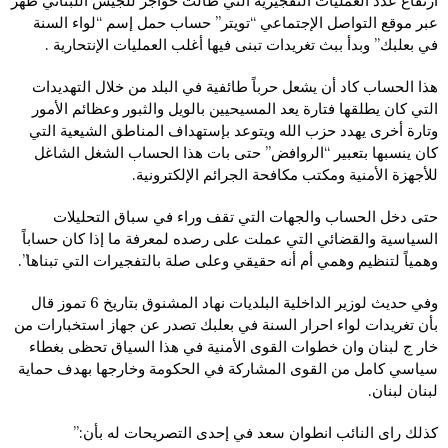
ارتفاع عدد العمليات التفجيرية التي طالت حواجز للجيش اللبناني ظهر
عبر موقع التواصل الإجتماعي “تويتر” حساب حمل إسم “لواء السنة
في بعلبك” وبدأ ببث تغريدات تبنى فيها أغلب العمليات الإنتحارية .
هذا الحساب كاد أن يشعل حرباً طائفية في البلد من خلال التهديدات
التي كان يطلقها فتارة يعد المسيحيين بالويل والثبور وعظائم الأمور
وتارة أخرى يهدد حزب الله ويتوعد بإستهداف المناطق الشيعية التي
كان ينسبها بتعبير “الروافض” حتى بات هذا الحساب الشغل الشاغل
للأجهزة الأمنية ومكتب مكافحة الجرائم الإلكترونية.
حتى دخل الحساب والجهات التي تقف وراء في سباق التحليلات
السياسية والقضائي التي عملت على رصده لمعرفة ما إذا كان حساباً
وهمياً لتنظيم وهمي أم أنه حقيقي وعلى صلة بالتفجيرات التي تبناها”.
وفي حديث لوزير الداخلية البلديات نهاد المشنوق بتاريخ 6 تموز قال
بأن تغريدات لواء احرار السنة في بعلبك تصدر عن جهاز استخبارات من
خار ج لبنان وان خطوات القوى الأمنية في هذا السياق تحظى بغطاء
سياسي كامل من القوى المشاركة في الحكومة وخارجها بهدف حماية
لبنان لبنان.
كذلك راى النائب انطوان سعد في إحدى التصريحات له بأن:”