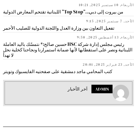
الأربعاء, 10 سبتمبر 2025, 10:21
من بيروت إلى دبي…”Top Stop” اللبنانية تقتحم المعارض الدولية
الأحد, 7 سبتمبر 2025, 9:15
تفعيل التعاون بين وزارة العدل واللجنة الدولية للصليب الأحمر
الأربعاء, 13 أغسطس 2025, 9:50
رئيس مجلس إدارة شركة HSC حسين صالح:* نتمسّك باليد العاملة
اللبنانية ونصر على استقطابها لأنها ضمانة استمرارنا ونجاحنا كخلية نحل
لا تهدأ
الأحد, 23 فبراير 2025, 20:01
كتب المحامي ماجد دمشقية على صفحتيه الفايسبوك وتويتر
ADMIN
اَخر الأخبار