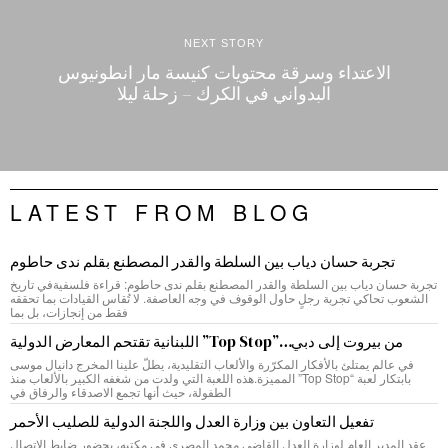
NEXT STORY
الاعتداء وسرقة محتويات كنيسة مار انطونيوس
البدواني في الكرك – زحلة ليلا
LATEST FROM BLOG
تجربة حسان دياب بين السلطة والقدر المصطنع بقلم ندى حاطوم
تجربة حسان دياب بين السلطة والقدر المصطنع بقلم ندى حاطوم: قراءة فلسفيةفي تاريخ
الشعوب تحاكي تجربة رجلٍ حاول الوقوف في وجه العاصفة. لا تُقاس القيادات بما تحققه
فقط من إنجازات، بل بما
من بيروت إلى دبي…”Top Stop” اللبنانية تقتحم المعارض الدولية
في عالم يمتلئ بالأفكار المكرّرة والألعاب التقليدية، يطلّ علينا المخرج دانيال موسى
بابتكار لعبة “Top Stop” المميزة.هذه اللعبة التي ولدت من شغفه الكبير بالألعاب منذ
الطفولة، حيث أنها تجمع الاصدقاء والرفاق في
تفعيل التعاون بين وزارة العدل واللجنة الدولية للصليب الأحمر
عقد المدير العام لوزارة العدل القاضي محمد المصري في مكتبه، بحضور ضابط الاتصال