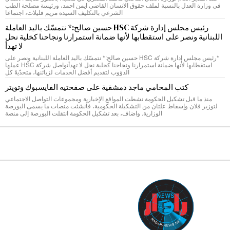
في وزارة العدل بالنسبة لملف حقوق الانسان القاضي ايمن احمد، ورئيسة مصلحة الطب
الشرعي بالتكليف السيدة مريم قليلات، اجتماعا
رئيس مجلس إدارة شركة HSC حسين صالح:* نتمسّك باليد العاملة
اللبنانية ونصر على استقطابها لأنها ضمانة استمرارنا ونجاحنا كخلية نحل
لا تهدأ
*رئيس مجلس إدارة شركة HSC حسين صالح:* نتمسّك باليد العاملة اللبنانية ونصر على
استقطابها لأنها ضمانة استمرارنا ونجاحنا كخلية نحل لا تهدأتواصل شركة HSC عملها
الدؤوب لتقديم أفضل الخدمات لزبائنها، متحدّيةً كل
كتب المحامي ماجد دمشقية على صفحتيه الفايسبوك وتويتر
منذ ما قبل تشكيل الحكومة نشطت المواقع الإخبارية ومجموعات التواصل الاجتماعي
لتوزير فلان وإسقاط علتان من التشكيلة الحكومية، فأنشئت منصات ما يسمى البورصة
الوزارية. واضاف، بعد تشكيل الحكومة انتقلت البورصة إلى منصة