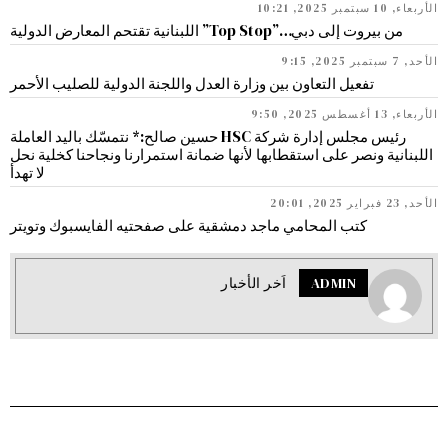
الأربعاء, 10 سبتمبر 2025, 10:21
من بيروت إلى دبي…”Top Stop” اللبنانية تقتحم المعارض الدولية
الأحد, 7 سبتمبر 2025, 9:15
تفعيل التعاون بين وزارة العدل واللجنة الدولية للصليب الأحمر
الأربعاء, 13 أغسطس 2025, 9:50
رئيس مجلس إدارة شركة HSC حسين صالح:* نتمسّك باليد العاملة
اللبنانية ونصر على استقطابها لأنها ضمانة استمرارنا ونجاحنا كخلية نحل
لا تهدأ
الأحد, 23 فبراير 2025, 20:01
كتب المحامي ماجد دمشقية على صفحتيه الفايسبوك وتويتر
ADMIN
اَخر الأخبار