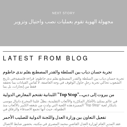
NEXT STORY
مجهولة الهوية تقوم بعمليات نصب واحتيال وتزوير
LATEST FROM BLOG
تجربة حسان دياب بين السلطة والقدر المصطنع بقلم ندى حاطوم
تجربة حسان دياب بين السلطة والقدر المصطنع بقلم ندى حاطوم: قراءة فلسفيةفي تاريخ
الشعوب تحاكي تجربة رجلٍ حاول الوقوف في وجه العاصفة. لا تُقاس القيادات بما تحققه
فقط من إنجازات، بل بما
من بيروت إلى دبي…”Top Stop” اللبنانية تقتحم المعارض الدولية
في عالم يمتلئ بالأفكار المكرّرة والألعاب التقليدية، يطلّ علينا المخرج دانيال موسى
بابتكار لعبة “Top Stop” المميزة.هذه اللعبة التي ولدت من شغفه الكبير بالألعاب منذ
الطفولة، حيث أنها تجمع الاصدقاء والرفاق في
تفعيل التعاون بين وزارة العدل واللجنة الدولية للصليب الأحمر
عقد المدير العام لوزارة العدل القاضي محمد المصري في مكتبه، بحضور ضابط الاتصال