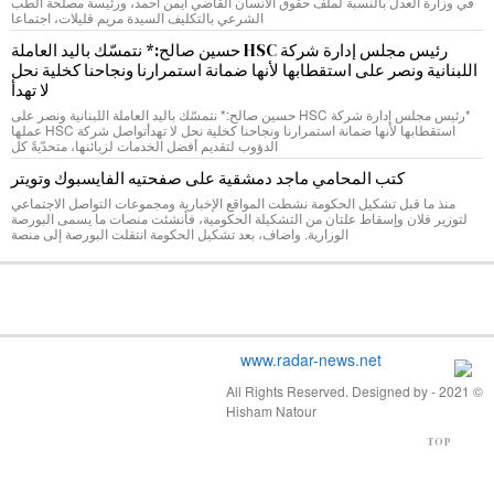
في وزارة العدل بالنسبة لملف حقوق الانسان القاضي ايمن احمد، ورئيسة مصلحة الطب
الشرعي بالتكليف السيدة مريم قليلات، اجتماعا
رئيس مجلس إدارة شركة HSC حسين صالح:* نتمسّك باليد العاملة
اللبنانية ونصر على استقطابها لأنها ضمانة استمرارنا ونجاحنا كخلية نحل
لا تهدأ
*رئيس مجلس إدارة شركة HSC حسين صالح:* نتمسّك باليد العاملة اللبنانية ونصر على
استقطابها لأنها ضمانة استمرارنا ونجاحنا كخلية نحل لا تهدأتواصل شركة HSC عملها
الدؤوب لتقديم أفضل الخدمات لزبائنها، متحدّيةً كل
كتب المحامي ماجد دمشقية على صفحتيه الفايسبوك وتويتر
منذ ما قبل تشكيل الحكومة نشطت المواقع الإخبارية ومجموعات التواصل الاجتماعي
لتوزير فلان وإسقاط علتان من التشكيلة الحكومية، فأنشئت منصات ما يسمى البورصة
الوزارية. واضاف، بعد تشكيل الحكومة انتقلت البورصة إلى منصة
© 2021 - All Rights Reserved. Designed by
Hisham Natour
TOP