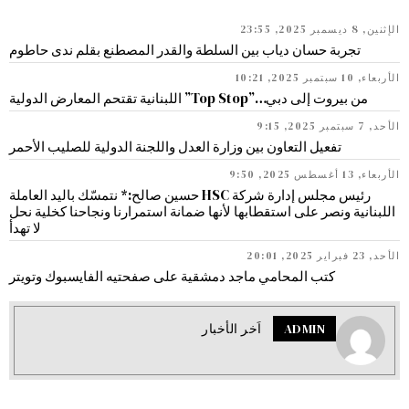
الإثنين, 8 ديسمبر 2025, 23:55
تجربة حسان دياب بين السلطة والقدر المصطنع بقلم ندى حاطوم
الأربعاء, 10 سبتمبر 2025, 10:21
من بيروت إلى دبي…”Top Stop” اللبنانية تقتحم المعارض الدولية
الأحد, 7 سبتمبر 2025, 9:15
تفعيل التعاون بين وزارة العدل واللجنة الدولية للصليب الأحمر
الأربعاء, 13 أغسطس 2025, 9:50
رئيس مجلس إدارة شركة HSC حسين صالح:* نتمسّك باليد العاملة
اللبنانية ونصر على استقطابها لأنها ضمانة استمرارنا ونجاحنا كخلية نحل
لا تهدأ
الأحد, 23 فبراير 2025, 20:01
كتب المحامي ماجد دمشقية على صفحتيه الفايسبوك وتويتر
ADMIN
اَخر الأخبار