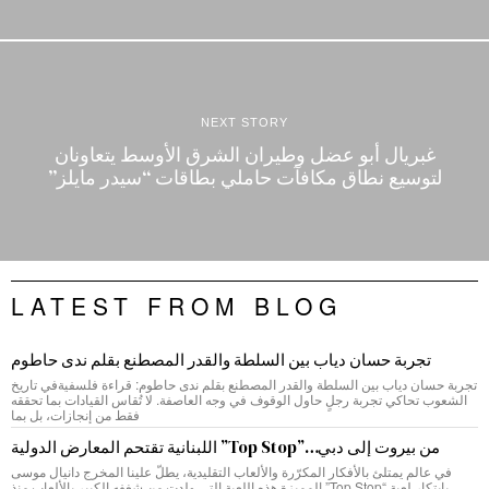
NEXT STORY
غبريال أبو عضل وطيران الشرق الأوسط يتعاونان
لتوسيع نطاق مكافآت حاملي بطاقات “سيدر مايلز”
LATEST FROM BLOG
تجربة حسان دياب بين السلطة والقدر المصطنع بقلم ندى حاطوم
تجربة حسان دياب بين السلطة والقدر المصطنع بقلم ندى حاطوم: قراءة فلسفيةفي تاريخ
الشعوب تحاكي تجربة رجلٍ حاول الوقوف في وجه العاصفة. لا تُقاس القيادات بما تحققه
فقط من إنجازات، بل بما
من بيروت إلى دبي…”Top Stop” اللبنانية تقتحم المعارض الدولية
في عالم يمتلئ بالأفكار المكرّرة والألعاب التقليدية، يطلّ علينا المخرج دانيال موسى
بابتكار لعبة “Top Stop” المميزة.هذه اللعبة التي ولدت من شغفه الكبير بالألعاب منذ