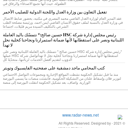
الطفولة، حيث أنها تجمع الاصدقاء والرفاق في
تفعيل التعاون بين وزارة العدل واللجنة الدولية للصليب الأحمر
عقد المدير العام لوزارة العدل القاضي محمد المصري في مكتبه، بحضور ضابط الاتصال
في وزارة العدل بالنسبة لملف حقوق الانسان القاضي ايمن احمد، ورئيسة مصلحة الطب
الشرعي بالتكليف السيدة مريم قليلات، اجتماعا
رئيس مجلس إدارة شركة HSC حسين صالح:* نتمسّك باليد العاملة
اللبنانية ونصر على استقطابها لأنها ضمانة استمرارنا ونجاحنا كخلية نحل
لا تهدأ
*رئيس مجلس إدارة شركة HSC حسين صالح:* نتمسّك باليد العاملة اللبنانية ونصر على
استقطابها لأنها ضمانة استمرارنا ونجاحنا كخلية نحل لا تهدأتواصل شركة HSC عملها
الدؤوب لتقديم أفضل الخدمات لزبائنها، متحدّيةً كل
كتب المحامي ماجد دمشقية على صفحتيه الفايسبوك وتويتر
منذ ما قبل تشكيل الحكومة نشطت المواقع الإخبارية ومجموعات التواصل الاجتماعي
لتوزير فلان وإسقاط علتان من التشكيلة الحكومية، فأنشئت منصات ما يسمى البورصة
الوزارية. واضاف، بعد تشكيل الحكومة انتقلت البورصة إلى منصة
© 2021 - All Rights Reserved. Designed by