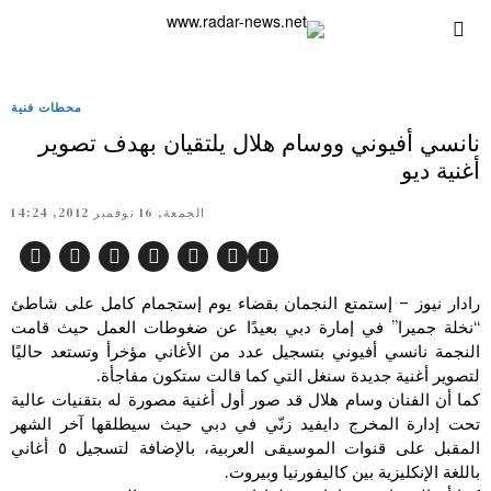
محطات فنية
نانسي أفيوني ووسام هلال يلتقيان بهدف تصوير
أغنية ديو
الجمعة, 16 نوفمبر 2012, 14:24
رادار نيوز – إستمتع النجمان بقضاء يوم إستجمام كامل على شاطئ
“نخلة جميرا” في إمارة دبي بعيدًا عن ضغوطات العمل حيث قامت
النجمة نانسي أفيوني بتسجيل عدد من الأغاني مؤخرأ وتستعد حاليًا
لتصوير أغنية جديدة سنغل التي كما قالت ستكون مفاجأة.
كما أن الفنان وسام هلال قد صور أول أغنية مصورة له بتقنيات عالية
تحت إدارة المخرج دايفيد زنّي في دبي حيث سيطلقها آخر الشهر
المقبل على قنوات الموسيقى العربية، بالإضافة لتسجيل ٥ أغاني
باللغة الإنكليزية بين كاليفورنيا وبيروت.