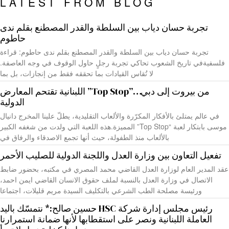
LATEST FROM BLOG
تجربة حسان دياب بين السلطة والقدر المصطنع بقلم ندى
حاطوم
تجربة حسان دياب بين السلطة والقدر المصطنع بقلم ندى حاطوم: قراءة
فلسفيةفي تاريخ الشعوب تحاكي تجربة رجلٍ حاول الوقوف في وجه العاصفة.
لا تُقاس القيادات بما تحققه فقط من إنجازات، بل بما
من بيروت إلى دبي…”Top Stop” اللبنانية تقتحم المعارض
الدولية
في عالم يمتلئ بالأفكار المكرّرة والألعاب التقليدية، يطلّ علينا المخرج دانيال
موسى بابتكار لعبة “Top Stop” المميزة.هذه اللعبة التي ولدت من شغفه الكبير
بالألعاب منذ الطفولة، حيث أنها تجمع الاصدقاء والرفاق في
تفعيل التعاون بين وزارة العدل واللجنة الدولية للصليب الأحمر
عقد المدير العام لوزارة العدل القاضي محمد المصري في مكتبه، بحضور ضابط
الاتصال في وزارة العدل بالنسبة لملف حقوق الانسان القاضي ايمن احمد،
ورئيسة مصلحة الطب الشرعي بالتكليف السيدة مريم قليلات، اجتماعا
رئيس مجلس إدارة شركة HSC حسين صالح:* نتمسّك باليد
العاملة اللبنانية ونصر على استقطابها لأنها ضمانة استمرارنا