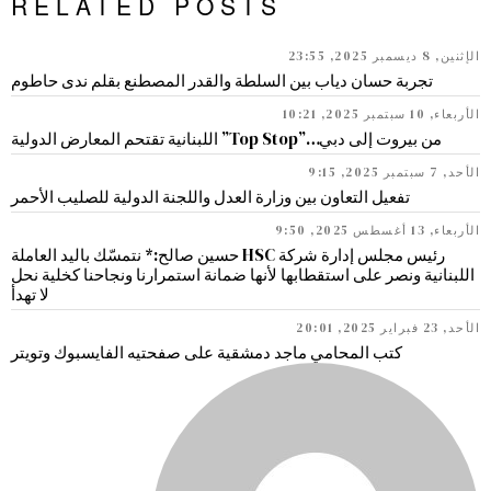
RELATED POSTS
الإثنين, 8 ديسمبر 2025, 23:55
تجربة حسان دياب بين السلطة والقدر المصطنع بقلم ندى حاطوم
الأربعاء, 10 سبتمبر 2025, 10:21
من بيروت إلى دبي…”Top Stop” اللبنانية تقتحم المعارض الدولية
الأحد, 7 سبتمبر 2025, 9:15
تفعيل التعاون بين وزارة العدل واللجنة الدولية للصليب الأحمر
الأربعاء, 13 أغسطس 2025, 9:50
رئيس مجلس إدارة شركة HSC حسين صالح:* نتمسّك باليد العاملة
اللبنانية ونصر على استقطابها لأنها ضمانة استمرارنا ونجاحنا كخلية نحل
لا تهدأ
الأحد, 23 فبراير 2025, 20:01
كتب المحامي ماجد دمشقية على صفحتيه الفايسبوك وتويتر