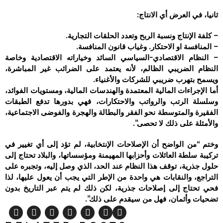
ثانيا، في العرض أي الانتاج:
– كلفة الإنتاج ونسبة الربح وتعدد الحلقات التجارية.
– المنافسة او الاحتكار. وغياب قانون المنافسة.
– النظام الاقتصادي-السياسي السائد وخياراته الاقتصادية وخاصة
النظام الضريبي الظالم، لأنه يعتمد على الضرائب غير المباشرة،
ويسمح بتهرب ضريبي للشركات والأغنياء.
أما الإجراءات المالية المعتمدة والهندسات المالية، ومستويات الفوائد،
وسلسلة الرتب والرواتب والاحتكارات، فهي بدورها تدفع الطبقات
الفقيرة والمتوسطة نحو الفقر والبطالة والهجرة والفوضى الاجتماعية،
والأمثلة على ذلك لا تحصى”.
وختم “من الواضح أن الإصلاحات الإنتخابية، لم تؤد إلى أي تغيير في
تركيبة سلطة العائلات وأحزابها المهيمنة ومؤسساتها، والبلاد تحتاج إلى
حلول جذرية، توقف هذا النظام عند الحد، الذي وصل إليه، وتجبره على
التراجع، والنقابات هي واحدة من الإطر التي يجب أن يعول عليها، لذا
فحي تحتاج إلى إصلاحات جذرية، لكن ذلك لم يتم عبر التاريخ بدون
تضحيات وأثمان، فهل من سيقدم على ذلك”.