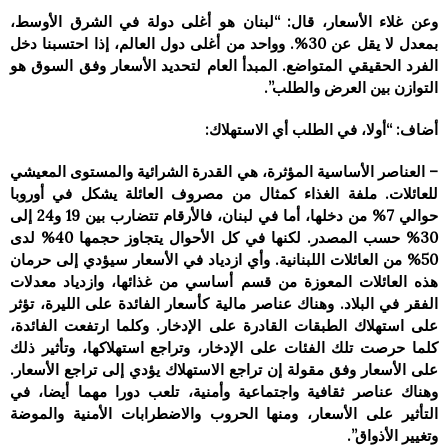
وعن غلاء الأسعار، قال: “لبنان هو أغلى دولة في الشرق الأوسط،
بمعدل لا يقل عن 30%. وواحد من أغلى دول العالم، إذا احتسبنا دخل
الفرد الحقيقي المتواضع. المبدأ العام لتحديد الأسعار وفق السوق هو
التوازن بين العرض والطلب”.
أضاف: “أولا، في الطلب أي الاستهلاك:
– العناصر الأساسية المؤثرة، هي القدرة الشرائية والمستوى المعيشي
للعائلات. ملفة الغذاء كمثال من مصروف العائلة يشكل في أوروبا
حوالي 7% من دخلها، أما في لبنان، فالأرقام تتضارب بين 19 و24 إلى
30% حسب المصدر. لكنها في كل الأحوال يتجاوز حجمها 40% لدى
50% من العائلات اللبنانية. وأي ازدياد في الأسعار سيؤدي إلى حرمان
هذه العائلات المعوزة من قسم أساسي من غذائها، وازدياد معدلات
الفقر في البلاد. وهناك عناصر مالية كأسعار الفائدة على الليرة، تؤثر
على استهلاك الطبقات القادرة على الإدخار. وكلما ارتفعت الفائدة،
كلما حرصت تلك الفئات على الإدخار، وتراجع استهلاكها، وتأثير ذلك
على الأسعار وفق مقولة إن تراجع الاستهلاك يؤدي إلى تراجع الأسعار.
وهناك عناصر ثقافية واجتماعية وأمنية، تلعب دورا مهما أيضا، في
التأثير على الأسعار، ومنها الحروب والاضطرابات الأمنية والموضة
وتغيير الأذواق”.