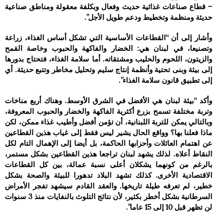
– قطاع صناعات غذائية حديث وفعال وبكلفة معقولة ومناطق صناعية
حديثة ومنظمة وتخطيط ودعم طويل الأجل”.
وأشار إلى أن “القطاعات الأساسية التي تشكل أساس الغذاء، زراعة
وتصنيعا، في لبنان هي: الخضار والفاكهة والحبوب وخاصة القمح
والزيتون، اللحوم والحليب ومشتقاته. أما سلامة الغذاء، فتحتاج بدورها
إلى بيئة وبنى تحتية وأنظمة إنتاج سليم وتحليل مخاطر وتتبع حديثة. أي
إلى تطبيق قانون سلامة الغذاء”.
وأكد “بيئة لبنان هي الأفضل في الشرق الأوسط. وهناك أربع مناخات
وتربة مختلفة تسمح بزرع أكثرية الفاكهة والخضار والحبوب المعروفة،
وبالتالي يمكن للتربة اللبنانية، أن تؤمن أفضل وأطيب غذاء ممكن، لكن
ماذا فعلنا بها؟ وواقع الحال يشير ليس فقط إلى غياب هذين القطاعين
عن اهتمام العائلات وأحزابها الحاكمة، بل أيضا إلى الإهمال التام لكل
النقاط أعلاه. لذلك يشهد لبنان تراجعا هذين القطاعين بشكل مستمر،
بالرغم من كونهما يشكلان أعلى نسبة عمالة، بين كل القطاعات
الاقتصادية الأخرى. كذلك تشهد البلاد تدهورا للبيئة والصحة بشكل
خطير، لم تعرفه طيلة تاريخها. والعقد القادم سيشهد تفجر الأمراض
السرطانية بشكل أخطر بكثير، لأن نتائج التلوث بالنفايات منذ 3 سنوات
لن تظهر قبل 10 إلى 15 عاما”.