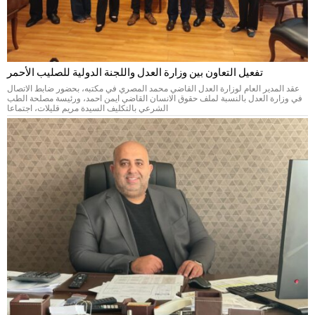
تفعيل التعاون بين وزارة العدل واللجنة الدولية للصليب الأحمر
عقد المدير العام لوزارة العدل القاضي محمد المصري في مكتبه، بحضور ضابط الاتصال
في وزارة العدل بالنسبة لملف حقوق الانسان القاضي ايمن احمد، ورئيسة مصلحة الطب
الشرعي بالتكليف السيدة مريم قليلات، اجتماعا