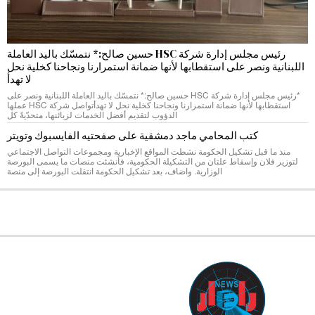
رئيس مجلس إدارة شركة HSC حسين صالح:* نتمسّك باليد العاملة
اللبنانية ونصر على استقطابها لأنها ضمانة استمرارنا ونجاحنا كخلية نحل
لا تهدأ
*رئيس مجلس إدارة شركة HSC حسين صالح:* نتمسّك باليد العاملة اللبنانية ونصر على
استقطابها لأنها ضمانة استمرارنا ونجاحنا كخلية نحل لا تهدأتواصل شركة HSC عملها
الدؤوب لتقديم أفضل الخدمات لزبائنها، متحدّيةً كل
كتب المحامي ماجد دمشقية على صفحتيه الفايسبوك وتويتر
منذ ما قبل تشكيل الحكومة نشطت المواقع الإخبارية ومجموعات التواصل الاجتماعي
لتوزير فلان وإسقاط علتان من التشكيلة الحكومية، فأنشئت منصات ما يسمى البورصة
الوزارية. واضاف، بعد تشكيل الحكومة انتقلت البورصة إلى منصة