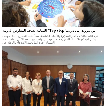
من بيروت إلى دبي…”Top Stop” اللبنانية تقتحم المعارض الدولية
في عالم يمتلئ بالأفكار المكرّرة والألعاب التقليدية، يطلّ علينا المخرج دانيال موسى
بابتكار لعبة “Top Stop” المميزة.هذه اللعبة التي ولدت من شغفه الكبير بالألعاب منذ
الطفولة، حيث أنها تجمع الاصدقاء والرفاق في