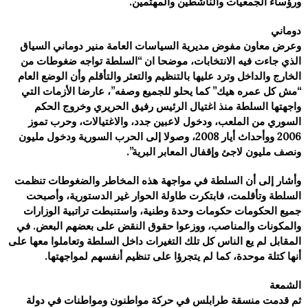
ورؤساء الجمعيات والناشطين والمهتمين.
دوماني
وعرض معاون مفوض مديرية السياسات العامة منير دوماني السياق
الذي جاءت فيه الانتخابات، موضحا ان “السلطة تواجه ضغوطات من
الخارج والداخل وترد عليها بالتنظيم والتعثر والتأقلم وأن الوضع العام
“مش كل عمره هيك” كما يحلو للجميع وصفه”، عارضا الأزمات التي
واجهتها السلطة منذ اغتيال الرئيس رفيق الحريري وخروج الحكم
السوري من الملعب، ودخول لاعبين جدد، والاغتيالات، وحرب تموز
2006 ووأحداث أيار 2008، وصولا إلى الحرب السورية ودخول مليون
ونصف مليون لاجئ وإقفال المعابر البرية”.
وأشار إلى أن السلطة في مواجهة هذه المخاطر والضغوطات تنظمت
السلطة وتأقلمت، فابتكرت طاولة الحوار غير الدستورية، وأصبحت
جميع الحكومات حكومات وحدة وطنية، واستنبطت تراتبية الوزارات
والمكونات والمناصب، ووزعوا حقوق النقض على بعضهم البعض. في
المقابل لم يع الناس كل تلك التغيرات داخل السلطة وتعاملوا معها على
أنها كتلة موحدة، كما لم يتجرؤا على تنظيم أنفسهم لمواجهتها.
الشمعة
ثم قدمت منسقة طرابلس في حركة مواطنون ومواطنات في دولة