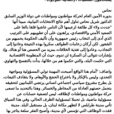
نحاس
بدوره الأمين العام لحركة مواطنون ومواطنات في دولة الوزير السابق
الدكتور شربل نحاس تناول أهم نتائج الانتخابات النيابية، مبينا أنها
“جددت ولاء كل طائفة لزعيمها لأن الناس عاشوا قلقا بالغا على
الصعيد الأمني والاقتصادي، يراهنون على أن تطويبهم على الترتيب
الذي أدى إلى انتخاب رئيس جمهورية وأن تأليف الحكومة يحميهم من
الشغور. لكن أركان زعامات الطوائف سكروا بهذه النتيجة وعادوا إلى
التجاذب، وعادوا إلى تغذية الخلافات بمزيد من الحصص هنا أو هناك. وإذ
بإشارات تتوالى أن السكرة لن تدوم، حيث أن المنظومة الاقتصادية
التي حكمت البلد، والتي حكموا هم من خلالها، بدأت بالتفسخ والتهاوي.
واضاف: “أمام هذا الواقع أصبحت المهمة تولي المسؤولية ومواجهة
التحدي، وليس بالإنكار ولا باختراع الحجج والأوهام، ولا بتقاذف التبعات،
بل بطرح مشروع سياسي اجتماعي انساني يرتضي اللبنانيين لتحقيقه
بتحمل حصتهم العادلة من المخاطر والخسائر. وهذا بالتحديد ما تسعى
حركة مواطنون ومواطنات لإطلاقه، ليس لتصفية حسابات عن
مسؤولية ماضية، بل تحملا لمسؤولية الظرف الحالي. وفي هذا السياق
تأتي مدينة طرابلس لا لتظهر مكانة لبنان، بل مستقبل البلد. مدينة
فقدت الوظائف التي تؤسس لأي مدينة، وأصبح الفقر سلعة يتاجر بها