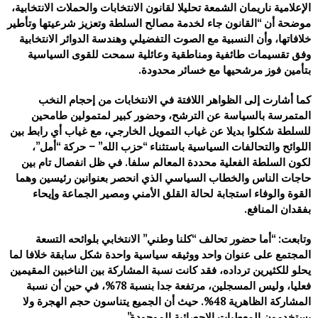
الإعلامية ناريمان الشمعة تحليلا لقانون الانتخابات والحملات الانتخابية،
موضحة أن “القانون جاء لخدمة مصالح السلطة وتعزيز شرعيتها وتأطير
خلافاتها، وأن النسبية مع الصوت التفضيلي وهندسة الدوائر الانتخابية
وفق تقسيمات طائفية ومناطقية وعائلية سمحت للقوى السياسية
بتأمين فوز مرشحيها مع خسائر محدودة.
كما أشارت إلى الظواهر اللافتة في الانتخابات من إحجام النخب
المتمرسة بالسياسة عن الترشح، وحضور كبير لمتمولين طامحين
للسلطة شكلوا بديلا عن غياب التمويل الخارجي، مع غياب أي رابط بين
اللوائح والتحالفات السياسية باستثناء “حزب الله” – حركة “أمل”،
لكون السلطة الفعلية محددة المعالم سلفا. في ظل انفصال تام بين
حاجات الناس والخطاب السياسي الذي انحصر بعنوانين رئيسين وهما
القوة والوفاء استجابة لحالة القلق الأمني ومصير الجماعة وإيحاء
بفقدان المنافع.
وتابعت: “أما حضور تحالف “كلنا وطني” الانتخابي بلوائحه التسعة
المجتمع على عنوان واحد ووثيقه سياسية واحدة شكل سابقة خلافا لما
يحلو للكثيرين ترداده، فقد كانت نسبة المشاركة بين الناخبين المقيمين
فعليا، وليس المسجلين، مرتفعة جدا بنسبة 78%، في حين أن نسبة
المشاركة الظاهرية 48%. حيث أن الجميع يتناسون حجم الهجرة ولا
يستخدمون المعطيات الإحصائية الموجودة”.