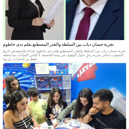
تجربة حسان دياب بين السلطة والقدر المصطنع بقلم ندى حاطوم
تجربة حسان دياب بين السلطة والقدر المصطنع بقلم ندى حاطوم: قراءة فلسفيةفي تاريخ
الشعوب تحاكي تجربة رجلٍ حاول الوقوف في وجه العاصفة. لا تُقاس القيادات بما تحققه
فقط من إنجازات، بل بما