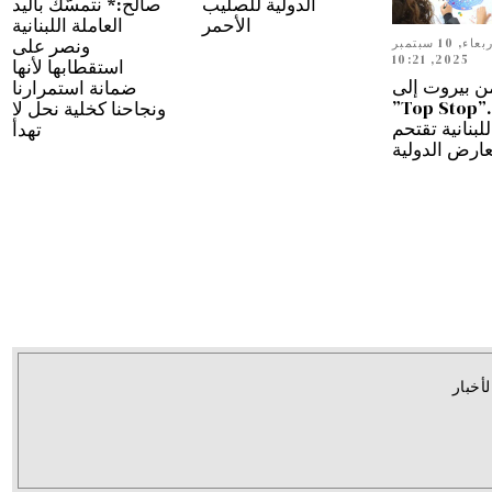
الدولية للصليب
صالح:* نتمسّك باليد
الأحمر
العاملة اللبنانية
ونصر على
الأربعاء, 10 سبتمبر
2025, 10:21
استقطابها لأنها
ن بيروت إلى
ضمانة استمرارنا
دبي…”Top Stop”
ونجاحنا كخلية نحل لا
للبنانية تقتحم
تهدأ
عارض الدولية
لأخبار