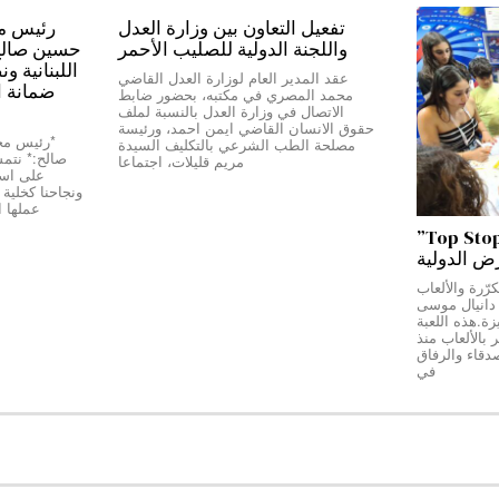
تفعيل التعاون بين وزارة العدل
واللجنة الدولية للصليب الأحمر
حسين صالح:*
اللبنانية و
عقد المدير العام لوزارة العدل القاضي
ضمانة ا
محمد المصري في مكتبه، بحضور ضابط
الاتصال في وزارة العدل بالنسبة لملف
حقوق الانسان القاضي ايمن احمد، ورئيسة
مصلحة الطب الشرعي بالتكليف السيدة
صالح:* نتمسّ
مريم قليلات، اجتماعا
على استق
عملها 
من بيروت إلى دبي…”Top Stop”
رض الدولية
رّرة والألعاب
ج دانيال موسى
Top Stop” المميزة.هذه اللعبة
بالألعاب منذ
دقاء والرفاق
في