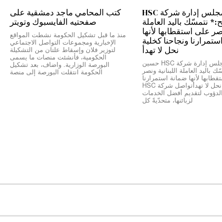
رئيس مجلس إدارة شركة HSC
كتب المحامي ماجد دمشقية على
 نتمسّك باليد العاملة
صفحتيه الفايسبوك وتويتر
نصر على استقطابها لأنها
منذ ما قبل تشكيل الحكومة نشطت المواقع
ستمرارنا ونجاحنا كخلية
الإخبارية ومجموعات التواصل الاجتماعي
نحل لا تهدأ
لتوزير فلان وإسقاط علتان من التشكيلة
الحكومية، فأنشئت منصات ما يسمى
*رئيس مجلس إدارة شركة HSC حسين
البورصة الوزارية. واضاف، بعد تشكيل
ك باليد العاملة اللبنانية ونصر
الحكومة انتقلت البورصة إلى منصة
طابها لأنها ضمانة استمرارنا
ونجاحنا كخلية نحل لا تهدأتواصل شركة HSC
الدؤوب لتقديم أفضل الخدمات
لزبائنها، متحدّيةً كل