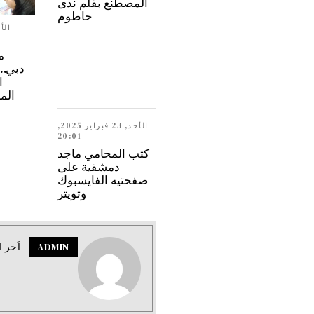
المصطنع بقلم ندى
حاطوم
م
ا
الم
الأحد, 23 فبراير 2025,
20:01
كتب المحامي ماجد
دمشقية على
صفحتيه الفايسبوك
وتويتر
ADMIN
اَخر ا