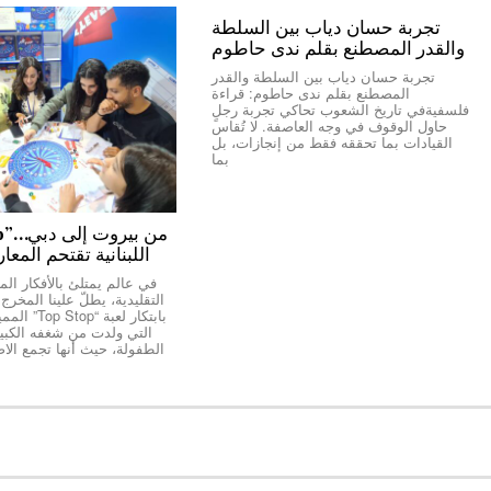
تجربة حسان دياب بين السلطة
والقدر المصطنع بقلم ندى حاطوم
تجربة حسان دياب بين السلطة والقدر
المصطنع بقلم ندى حاطوم: قراءة
فلسفيةفي تاريخ الشعوب تحاكي تجربة رجلٍ
حاول الوقوف في وجه العاصفة. لا تُقاس
القيادات بما تحققه فقط من إنجازات، بل
بما
اللبنانية تقتحم المعا
في عالم يمتلئ بالأفكار المك
التقليدية، يطلّ علينا المخر
بابتكار لعبة “
التي ولدت من شغفه الكبير 
الطفولة، حيث أنها تجمع الاص