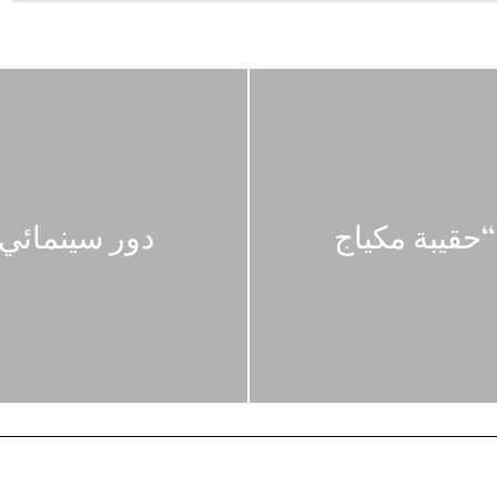
 “حقيبة مكياج
دور سينمائي ه