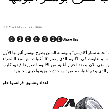
الثلاثاء, 26 يونيو 2012, 15:49
Share this
نجمة ستار أكاديمي” بموسمه الثامن بطرح بوستر ألبومها الأول
الذي اختارت له اسم “هتقولي إيه” و تعاونت في الألبوم الذي يضم 10 أغنيات مع ألمع الشعراء
 وهي الآن بصدد اختيار أغنية من الألبوم لتصورها فيديو كليب
وم الذي يضم أغنيات مصرية وواحدة خليجية وأخرى إنجليزية
اعداد وتنسيق: فرانسوا حلو