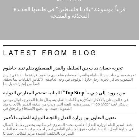
NEXT STORY
قريباً موسوعة “بلادنا فلسطين” في طبعتها الجديدة
المحدّثة والمنقحة
LATEST FROM BLOG
تجربة حسان دياب بين السلطة والقدر المصطنع بقلم ندى حاطوم
تجربة حسان دياب بين السلطة والقدر المصطنع بقلم ندى حاطوم: قراءة فلسفيةفي تاريخ
الشعوب تحاكي تجربة رجلٍ حاول الوقوف في وجه العاصفة. لا تُقاس القيادات بما تحققه
فقط من إنجازات، بل بما
من بيروت إلى دبي…”Top Stop” اللبنانية تقتحم المعارض الدولية
في عالم يمتلئ بالأفكار المكرّرة والألعاب التقليدية، يطلّ علينا المخرج دانيال موسى
بابتكار لعبة “Top Stop” المميزة.هذه اللعبة التي ولدت من شغفه الكبير بالألعاب منذ
الطفولة، حيث أنها تجمع الاصدقاء والرفاق في
تفعيل التعاون بين وزارة العدل واللجنة الدولية للصليب الأحمر
عقد المدير العام لوزارة العدل القاضي محمد المصري في مكتبه، بحضور ضابط الاتصال
في وزارة العدل بالنسبة لملف حقوق الانسان القاضي ايمن احمد، ورئيسة مصلحة الطب
الشرعي بالتكليف السيدة مريم قليلات، اجتماعا