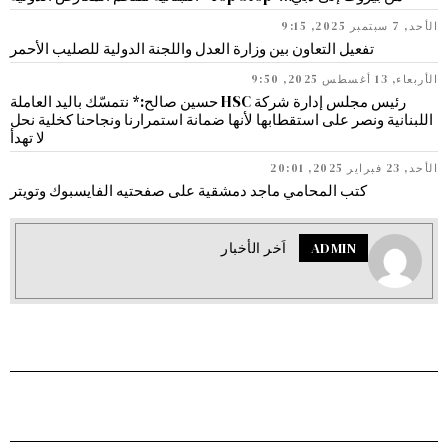
الأحد, 7 سبتمبر 2025, 9:15
تفعيل التعاون بين وزارة العدل واللجنة الدولية للصليب الأحمر
الأربعاء, 13 أغسطس 2025, 9:50
رئيس مجلس إدارة شركة HSC حسين صالح:* نتمسّك باليد العاملة
اللبنانية ونصر على استقطابها لأنها ضمانة استمرارنا ونجاحنا كخلية نحل
لا تهدأ
الأحد, 23 فبراير 2025, 20:01
كتب المحامي ماجد دمشقية على صفحتيه الفايسبوك وتويتر
ADMIN
اَخر الأخبار