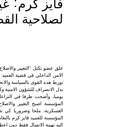
فايز كرم: غي
لصلاحية القض
علق عضو تكتل “التغيير والاصلاح”
الامن الداخلي في قضية العميد ا
تورط هذه القوى بالسياسة والانح
بدل الانصراف للشؤون الامنية و
يوميا، وأضحت طرفا في النزاعا
المؤسسة اصبح التغيير والاصلاح ل
العسكرية، ملحا وضروريا كي تعو
المؤسسة للعميد فايز كرم بالتع
اليه تهمة الاتصال فقط دون اعطا