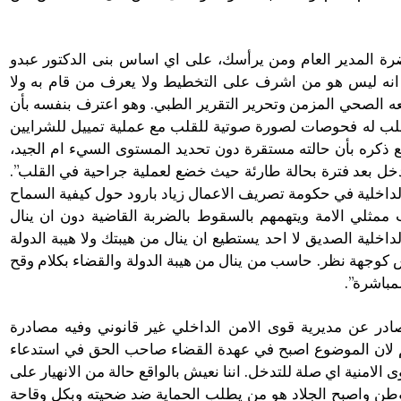
ضرة المدير العام ومن يرأسك، على اي اساس بنى الدكتور عبدو
 انه ليس هو من اشرف على التخطيط ولا يعرف من قام به ولا
عه الصحي المزمن وتحرير التقرير الطبي. وهو اعترف بنفسه بأن
لب له فحوصات لصورة صوتية للقلب مع عملية تمييل للشرايين
مع ذكره بأن حالته مستقرة دون تحديد المستوى السيء ام الجيد،
ادخل بعد فترة بحالة طارئة حيث خضع لعملية جراحية في القلب”.
لداخلية في حكومة تصريف الاعمال زياد بارود حول كيفية السماح
ممثلي الامة ويتهمهم بالسقوط بالضربة القاضية دون ان ينال
داخلية الصديق لا احد يستطيع ان ينال من هيبتك ولا هيبة الدولة
 كوجهة نظر. حاسب من ينال من هيبة الدولة والقضاء بكلام وقح
مباشرة”.
لصادر عن مديرية قوى الامن الداخلي غير قانوني وفيه مصادرة
هم لان الموضوع اصبح في عهدة القضاء صاحب الحق في استدعاء
الامنية اي صلة للتدخل. اننا نعيش بالواقع حالة من الانهيار على
وطن واصبح الجلاد هو من يطلب الحماية ضد ضحيته وبكل وقاحة