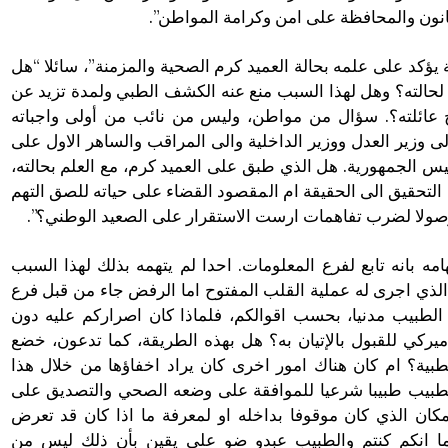
قانون والمحافظة على امن وكرامة المواطن”.
ة يؤكد على علمه بحالة العميد كرم الصحية والمزمنة”، سائلا “هل
 لحالته؟ وهل لهذا السبب منع عنه الكشف الطبي ولمدة تزيد عن
اح عائلته؟. سؤال من مواطن، وليس من نائب من أولى واجباته
وزير العدل ووزير الداخلية والى المراقب والساهر الاول على
يس الجمهورية. هل الذي طبق على العميد كرم، مع العلم بحالته،
لتحقيق الى الحقيقة ام المقصود القضاء على حياته للصق التهم
وصولا لضرب تفاهمات ارست الاستقرار على الصعيد الوطني؟”.
مه بانه تابع لفرع المعلومات. احدا لم يتهمه بذلك لهذا السبب
 الذي اجرى له عملية القلب المفتوح اما الرفض جاء من قبل فرع
 الطبيب مدنيا، بحسب اقوالكم، فلماذا كان اصراركم عليه دون
ميركي للقبول بالإتيان به؟ هل بهذه الطريقة، كما تدعون، خضع
طبية؟ ام كان هناك امور اخرى كان يراد اخفاؤها من خلال هذا
الطبيب طبيبا شرعيا للموافقة على وضعه الصحي والتصديق على
ان الذي كان موقوفا بداخله او لمعرفة ما اذا كان قد تعرض
ا انكم كنتم والطبيب عبدو ضو على يقين بأن ذلك ليس من