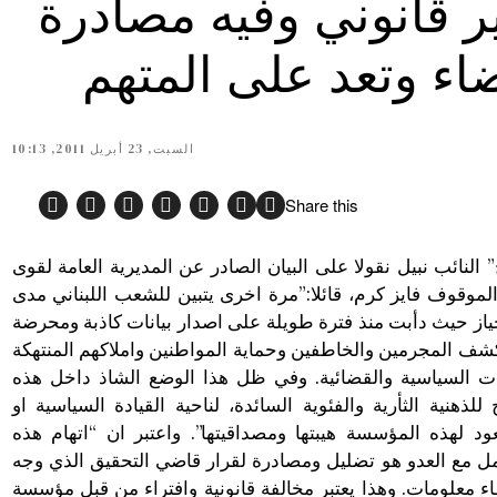
ر قانوني وفيه مصادرة
اء وتعد على المتهم
السبت, 23 أبريل 2011, 10:13
Share this
 النائب نبيل نقولا على البيان الصادر عن المديرية العامة لقوى
لموقوف فايز كرم، قائلا:”مرة اخرى يتبين للشعب اللبناني مدى
ياز حيث دأبت منذ فترة طويلة على اصدار بيانات كاذبة ومحرضة
كشف المجرمين والخاطفين وحماية المواطنين واملاكهم المنتهكة
ت السياسية والقضائية. وفي ظل هذا الوضع الشاذ داخل هذه
لذهنية الثأرية والفئوية السائدة، لناحية القيادة السياسية او
د لهذه المؤسسة هيبتها ومصداقيتها”. واعتبر ان “اتهام هذه
امل مع العدو هو تضليل ومصادرة لقرار قاضي التحقيق الذي وجه
ء معلومات. وهذا يعتبر مخالفة قانونية وافتراء من قبل مؤسسة