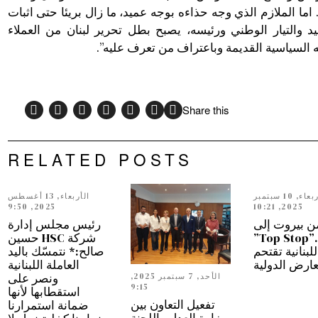
ما الملازم الذي وجه حذاءه بوجه عميد، ما زال بريئا حتى اثبات
ميد والتيار الوطني ورئيسه، يصبح بطل تحرير لبنان من العملاء
ته السياسية القديمة وباعتراف من تعرف عليه”.
Share this
RELATED POSTS
الأربعاء, 10 سبتمبر
الأربعاء, 13 أغسطس
2025, 9:50
2025, 10:21
ن بيروت إلى
رئيس مجلس إدارة
دبي…”Top Stop”
شركة HSC حسين
للبنانية تقتحم
صالح:* نتمسّك باليد
عارض الدولية
العاملة اللبنانية
ونصر على
الأحد, 7 سبتمبر 2025,
9:15
استقطابها لأنها
تفعيل التعاون بين
ضمانة استمرارنا