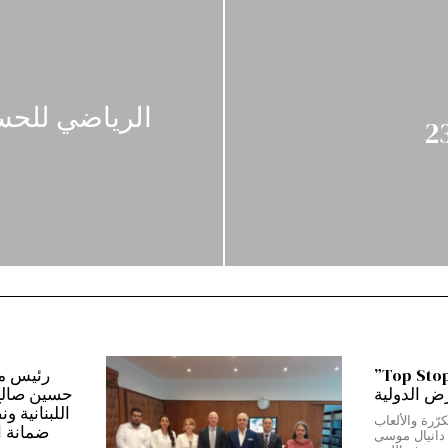
الرياضي للحس
من بيروت إلى دبي…”Top Stop”
رض الدولية
حسين صالح:*
اللبنانية و
رّرة والألعاب
ضمانة ا
ج دانيال موسى