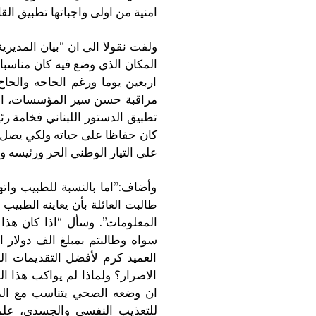
امنية من اولى واجباتها تطبيق ال
ولفت نقولا الى ان “بيان المديري
المكان الذي وضع فيه كان مناسبا
اربعين يوما ورغم الحاحه والح
مراقبة حسن سير المؤسسات، الى 
تطبيق الدستور اللبناني فخامة رئ
كان حفاظا على حياته ولكي يصل ا
على التيار الوطني الحر ورئيسه 
وأضاف:”اما بالنسبة للطبيب واتها
طالبت العائلة بأن يعاينه الطبيب
المعلومات”. وسأل “اذا كان هذا
سواه وطالبتم بمبلغ الف دولار ا
العميد كرم لأفضل التقديمات ال
الاصرار؟ ولماذا لم يواكب هذا 
ان وضعه الصحي يتناسب مع المك
للتعذيب النفسي والجسدي، علم