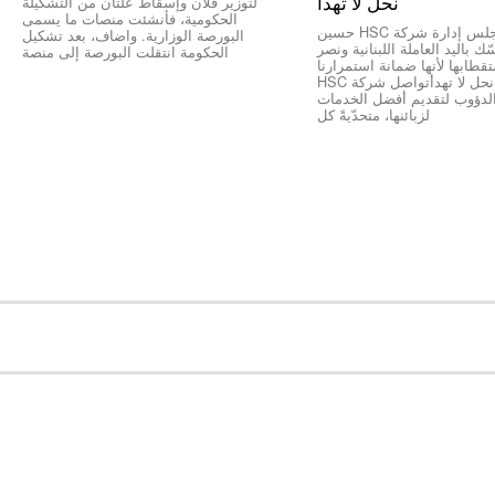
نحل لا تهدأ
لتوزير فلان وإسقاط علتان من التشكيلة
الحكومية، فأنشئت منصات ما يسمى
*رئيس مجلس إدارة شركة HSC حسين
البورصة الوزارية. واضاف، بعد تشكيل
ك باليد العاملة اللبنانية ونصر
الحكومة انتقلت البورصة إلى منصة
طابها لأنها ضمانة استمرارنا
ونجاحنا كخلية نحل لا تهدأتواصل شركة HSC
الدؤوب لتقديم أفضل الخدمات
لزبائنها، متحدّيةً كل