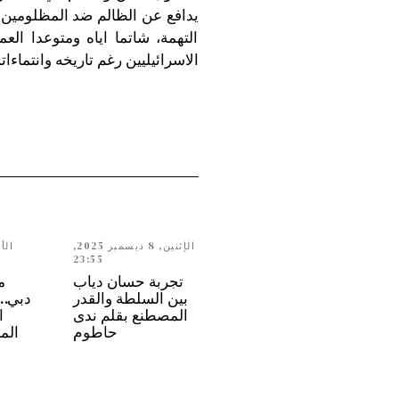
يدافع عن الظالم ضد المظلومين. ا
التهمة، شاتما اياه ومتوعدا الع
الاسرائيليين رغم تاريخه وانتماءا
الإثنين, 8 ديسمبر 2025,
23:55
تجربة حسان دياب
م
بين السلطة والقدر
المصطنع بقلم ندى
ا
حاطوم
الم