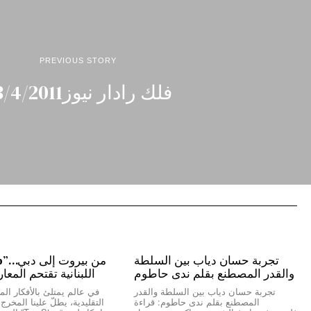
PREVIOUS STORY
فلك رادار نيوز23/4/2011
تجربة حسان دياب بين السلطة
والقدر المصطنع بقلم ندى حاطوم
اللبنانية تقتحم المعا
تجربة حسان دياب بين السلطة والقدر
في عالم يمتلئ بالأفكار المك
المصطنع بقلم ندى حاطوم: قراءة
التقليدية، يطلّ علينا المخر