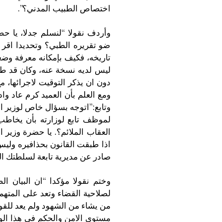
اختصاص الطبيب المدني؟”.
وأردف نقولا “لنسلم جدلا، يا ح
ضو تقريره الطبي؟ وتحديدا اقر
تاريخه، فكيف بإمكانه معرفة وض
ليس لديه نسخة عنه، وكان قد ط
دون ان يذكر التوقيت لاجرائها، 
ومع العلم بأن العميد كرم عاد و
وتابع:”اتوجه بسؤال خاص لوزير ا
لموظف تابع لوزارته بأن يخاطب 
العقاب الملائم؟. يا حضرة وزير ال
اذا طبقت القانون بحذافيره وليس
صادر عن مديرية تابعة لسلطتك ال
وختم نقولا مؤكدا “ان البيان ا
لصلاحية القضاء وتعد على المت
من يشاء من الشهود ولم يعد للقوى 
مستوى الامن والحكم في هذا ال