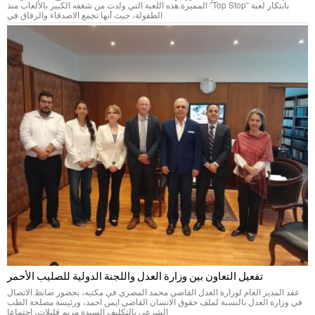
بابتكار لعبة “Top Stop” المميزة.هذه اللعبة التي ولدت من شغفه الكبير بالألعاب منذ
الطفولة، حيث أنها تجمع الاصدقاء والرفاق في
تفعيل التعاون بين وزارة العدل واللجنة الدولية للصليب الأحمر
عقد المدير العام لوزارة العدل القاضي محمد المصري في مكتبه، بحضور ضابط الاتصال
في وزارة العدل بالنسبة لملف حقوق الانسان القاضي ايمن احمد، ورئيسة مصلحة الطب
الشرعي بالتكليف السيدة مريم قليلات، اجتماعا