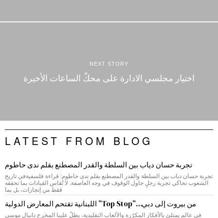
NEXT STORY
اختيار مجلسي الادارة على محكّ الساعات الأخيرة
LATEST FROM BLOG
تجربة حسان دياب بين السلطة والقدر المصطنع بقلم ندى حاطوم
تجربة حسان دياب بين السلطة والقدر المصطنع بقلم ندى حاطوم: قراءة فلسفيةفي تاريخ
الشعوب تحاكي تجربة رجلٍ حاول الوقوف في وجه العاصفة. لا تُقاس القيادات بما تحققه
فقط من إنجازات، بل بما
من بيروت إلى دبي…”Top Stop” اللبنانية تقتحم المعارض الدولية
في عالم يمتلئ بالأفكار المكرّرة والألعاب التقليدية، يطلّ علينا المخرج دانيال موسى