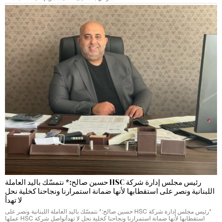
رئيس مجلس إدارة شركة HSC حسين صالح:* نتمسّك باليد العاملة
اللبنانية ونصر على استقطابها لأنها ضمانة استمرارنا ونجاحنا كخلية نحل
لا تهدأ
*رئيس مجلس إدارة شركة HSC حسين صالح:* نتمسّك باليد العاملة اللبنانية ونصر على
استقطابها لأنها ضمانة استمرارنا ونجاحنا كخلية نحل لا تهدأتواصل شركة HSC عملها