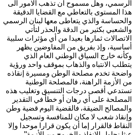
الرسمي، وهل مسموح أن تذهب الامور الى
هذا المستوى بالتعاطي مع القضايا الدقيقة
والحساسة والذي يتعاطى معها لبنان الرسمي
والشعبي بكثير من الدقة والحذر لتأتي
الاتصالات ثمارها بعيدا من أي مؤثرات سلبية
أساسية، وإذ بفريق من المفاوضين يظهر
وكأنه خارج السياق الوطني العام الذي
يتطلب الانتباه والذهاب بموقف واحد ورؤية
واضحة تخدم مصلحة الوطن ومسيرة إنقاذه
من الأزمة الراهنة، فالمصلحة الوطنية
تستدعي أقصى درجات التنسيق وتغليب هذه
المصلحة على أي رهان أو خطأ في التقدير
والمصالح الضيقة، فالقضية اليوم قضية وطن
وإنقاذ شعب لا مكان للمنافسة وتسجيل
النقاط فالقرار إما أن يكون قرارا موحدا وإلا
عبثا نحاول الإنفاذ والخروج من الأزمة”.