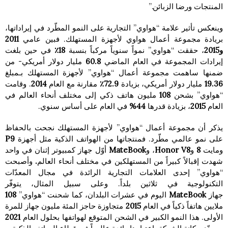
المنتجات ورضا الزبائن.”
وينعكس تأثير علامة “هواوي” التجارية على النمو المطّرد في إيراداتها،
بريادة مجموعة أعمال هواوي لأجهزة المستهلك. فبين عامي
2011
و2015
، حققت “هواوي” نمواً سنوياً مركباً بنسبة
18٪
في حين بلغت
إيرادات المجموعة في العام الماضي
60.8
مليار دولار أمريكي- من
ضمنها ساهمت مجموعة أعمال “هواوي” لأجهزة المستهلك بـمبلغ
19.36
مليار دولار أمريكي، بزيادة
72.9٪
مقارنة مع العام
2014
. وقامت
“هواوي” بشحن
108
مليون هاتف ذكي إلى مختلف أنحاء العالم في
العام
2015
، بزيادة قدرها
44%
في العام على أساس سنوي.
يذكر أن مجموعة أعمال “هواوي” لأجهزة المستهلك نجحت بالحفاظ
على نمو عالمي مطّرد. فمنتجاتها من الهواتف الذكية مثل أجهزة
P9
ومايت
8
و
V8
Honor
، و
MateBook
أوّل جهاز كمبيوتر إثنان في واحد
شهدت إقبالاً كبيراً من المستهلكين في مختلف أنحاء العالم
.
وأصبحت
“هواوي” إحدى العلامات التجارية الرائدة في مجال المعدّات
التكنولوجية في ثلاثين بلداً. وعلى سبيل المثال، يتوفّر
جهاز
MateBook
اليوم في عشرات البلدان، كما شحنت “هواوي”
108
ملايين هاتفاً ذكياً في العام
2015
متجاوزة حاجز المئة مليون جهاز للمرة
الأولى. هذا النمو الكبير في الشحن المتوقع لهواتفها بحلول العام
2021