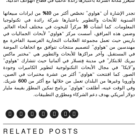
سيعزّز مكانة الشركة باعتبارها رائدة عالمياً في قطاع الهواتف الذكية
.
تجدر الإشارة أن “هواوي” تخصّص أكثر من
10%
من ايرادات مبيعاتها
السنوية للأبحاث والتطوير باعتبارها شركة رائدة في تكنولوجيا
المعلومات. كما أنشأت
16
مركزاً للبحوث في مختلف أنحاء العالم.
وضمن هذه المرافق، أسست مركز “هواوي” لأبحاث الجماليات في
باريس حيث تعمل مجموعة العلامات التجارية الفرنسية الفاخرة مع
مهندسين من “هواوي” لتصميم منتجات تتوافق مع اتجاهات الموضة
في المستقبل. وآخر مراكزها للأبحاث والتطوير هي “مختبر ماكس
بيريك للابتكار” في مدينة فِتسلار في ألمانيا حيث تتشارك “هواوي”
و”لايكا” في مجال الأبحاث التكنولوجية لتطوير الكاميرات وجودة
الصور. كما افتتحت “هواوي” أكثر من عشرة مختبرات في الصين،
وأوروبا وغيرها من البلدان تعمل من خلالها مع أكثر من
600
شريك.
وفي الوقت عينه، أطلقت “هواوي” برنامج تمكين المطوّر بقيمة مليار
دولار أمريكي بهدف دعم الشركاء ومطوّري التطبيقات.
RELATED POSTS