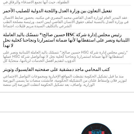
الطفولة، حيث أنها تجمع الاصدقاء والرفاق في
تفعيل التعاون بين وزارة العدل واللجنة الدولية للصليب الأحمر
عقد المدير العام لوزارة العدل القاضي محمد المصري في مكتبه، بحضور ضابط الاتصال
في وزارة العدل بالنسبة لملف حقوق الانسان القاضي ايمن احمد، ورئيسة مصلحة الطب
الشرعي بالتكليف السيدة مريم قليلات، اجتماعا
رئيس مجلس إدارة شركة HSC حسين صالح:* نتمسّك باليد العاملة
اللبنانية ونصر على استقطابها لأنها ضمانة استمرارنا ونجاحنا كخلية نحل
لا تهدأ
*رئيس مجلس إدارة شركة HSC حسين صالح:* نتمسّك باليد العاملة اللبنانية ونصر على
استقطابها لأنها ضمانة استمرارنا ونجاحنا كخلية نحل لا تهدأتواصل شركة HSC عملها
الدؤوب لتقديم أفضل الخدمات لزبائنها، متحدّيةً كل
كتب المحامي ماجد دمشقية على صفحتيه الفايسبوك وتويتر
منذ ما قبل تشكيل الحكومة نشطت المواقع الإخبارية ومجموعات التواصل الاجتماعي
لتوزير فلان وإسقاط علتان من التشكيلة الحكومية، فأنشئت منصات ما يسمى البورصة
الوزارية. واضاف، بعد تشكيل الحكومة انتقلت البورصة إلى منصة