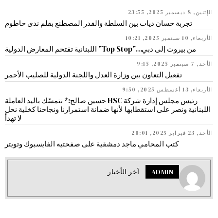
الإثنين, 8 ديسمبر 2025, 23:55
تجربة حسان دياب بين السلطة والقدر المصطنع بقلم ندى حاطوم
الأربعاء, 10 سبتمبر 2025, 10:21
من بيروت إلى دبي…”Top Stop” اللبنانية تقتحم المعارض الدولية
الأحد, 7 سبتمبر 2025, 9:15
تفعيل التعاون بين وزارة العدل واللجنة الدولية للصليب الأحمر
الأربعاء, 13 أغسطس 2025, 9:50
رئيس مجلس إدارة شركة HSC حسين صالح:* نتمسّك باليد العاملة
اللبنانية ونصر على استقطابها لأنها ضمانة استمرارنا ونجاحنا كخلية نحل
لا تهدأ
الأحد, 23 فبراير 2025, 20:01
كتب المحامي ماجد دمشقية على صفحتيه الفايسبوك وتويتر
ADMIN
اَخر الأخبار