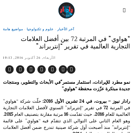
آخر الأخبار
·
علوم و تكنولوجيا
·
مواضيع هامة
“هواوي” في المرتبة 72 بين أفضل العلامات
التجارية العالمية في تقرير “إنتربراند”
الأربعاء, 26 أكتوبر 2016, 10:13
نمو مطرد للإيرادات، استثمار مستمر ّفي الأبحاث والتطوير، ومنتجات
جديدة مبتكرة عزّزت محفظة “هواوي”
رادار نيوز – بيروت، في
24
تشرين الأول
2016
:
حلّت شركة “هواوي”
في المرتبة
72
في تقرير “إنتربراند” السنوي لأفضل العلامات التجارية
العالمية للعام
2016
، حيث تقدّمت
16
مرتبة مقارنة بتصنيف العام
2015
.
وهو العام الثاني على التوالي الذي تتقدّم فيه “هواوي” على قائمة
“إنتربراند” منذ أصبحت أول شركة صينية تندرج ضمن أفضل العلامات