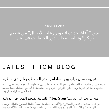
NEXT STORY
ندوة ” آفاق جديدة لتطوير رعاية الأطفال” من تنظيم
بويكر® ونقابة أصحاب دور الحضانات في لبنان
LATEST FROM BLOG
تجربة حسان دياب بين السلطة والقدر المصطنع بقلم ندى حاطوم
تجربة حسان دياب بين السلطة والقدر المصطنع بقلم ندى حاطوم: قراءة فلسفيةفي تاريخ
الشعوب تحاكي تجربة رجلٍ حاول الوقوف في وجه العاصفة. لا تُقاس القيادات بما تحققه
فقط من إنجازات، بل بما
من بيروت إلى دبي…”Top Stop” اللبنانية تقتحم المعارض الدولية
في عالم يمتلئ بالأفكار المكرّرة والألعاب التقليدية، يطلّ علينا المخرج دانيال موسى
بابتكار لعبة “Top Stop” المميزة.هذه اللعبة التي ولدت من شغفه الكبير بالألعاب منذ