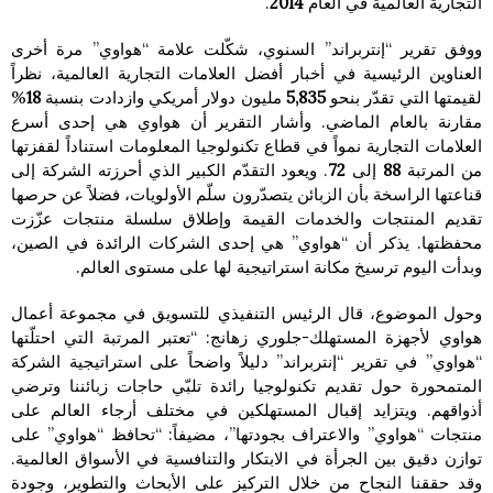
التجارية العالمية في العام
2014
.
ووفق تقرير “إنتربراند” السنوي، شكّلت علامة “هواوي” مرة أخرى
العناوين الرئيسية في أخبار أفضل العلامات التجارية العالمية، نظراً
لقيمتها التي تقدّر بنحو
5,835
مليون دولار أمريكي وازدادت بنسبة
18
%
مقارنة بالعام الماضي. وأشار التقرير أن هواوي هي إحدى أسرع
العلامات التجارية نمواً في قطاع تكنولوجيا المعلومات استناداً لقفزتها
من المرتبة
88
إلى
72
. ويعود التقدّم الكبير الذي أحرزته الشركة إلى
قناعتها الراسخة بأن الزبائن يتصدّرون سلّم الأولويات، فضلاً عن حرصها
تقديم المنتجات والخدمات القيمة وإطلاق سلسلة منتجات عزّزت
محفظتها. يذكر أن “هواوي” هي إحدى الشركات الرائدة في الصين،
وبدأت اليوم ترسيخ مكانة استراتيجية لها على مستوى العالم.
وحول الموضوع، قال الرئيس التنفيذي للتسويق في مجموعة أعمال
هواوي لأجهزة المستهلك-جلوري زهانج: “تعتبر المرتبة التي احتلّتها
“هواوي” في تقرير “إنتربراند” دليلاً واضحاً على استراتيجية الشركة
المتمحورة حول تقديم تكنولوجيا رائدة تلبّي حاجات زبائننا وترضي
أذواقهم. ويتزايد إقبال المستهلكين في مختلف أرجاء العالم على
منتجات “هواوي” والاعتراف بجودتها”، مضيفاً: “تحافظ “هواوي” على
توازن دقيق بين الجرأة في الابتكار والتنافسية في الأسواق العالمية.
وقد حققنا النجاح من خلال التركيز على الأبحاث والتطوير، وجودة