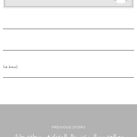
إضغط هنا
PREVIOUS STORY
مصالحة بين ال زعيتر وال المقداد في منطقة بعلبك