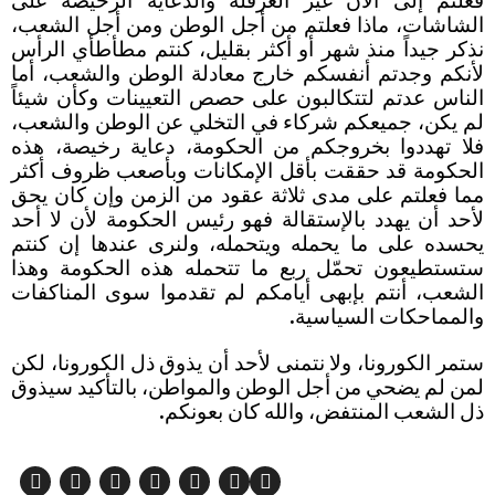
فعلتم إلى الآن غير العرقلة والدعاية الرخيصة على
الشاشات، ماذا فعلتم من أجل الوطن ومن أجل الشعب،
نذكر جيداً منذ شهر أو أكثر بقليل، كنتم مطأطأي الرأس
لأنكم وجدتم أنفسكم خارج معادلة الوطن والشعب، أما
الناس عدتم لتتكالبون على حصص التعيينات وكأن شيئاً
لم يكن، جميعكم شركاء في التخلي عن الوطن والشعب،
فلا تهددوا بخروجكم من الحكومة، دعاية رخيصة، هذه
الحكومة قد حققت بأقل الإمكانات وبأصعب ظروف أكثر
مما فعلتم على مدى ثلاثة عقود من الزمن وإن كان يحق
لأحد أن يهدد بالإستقالة فهو رئيس الحكومة لأن لا أحد
يحسده على ما يحمله ويتحمله، ولنرى عندها إن كنتم
ستستطيعون تحمّل ربع ما تتحمله هذه الحكومة وهذا
الشعب، أنتم بإبهى أيامكم لم تقدموا سوى المناكفات
والمماحكات السياسية.
ستمر الكورونا، ولا نتمنى لأحد أن يذوق ذل الكورونا، لكن
لمن لم يضحي من أجل الوطن والمواطن، بالتأكيد سيذوق
ذل الشعب المنتفض، والله كان بعونكم.