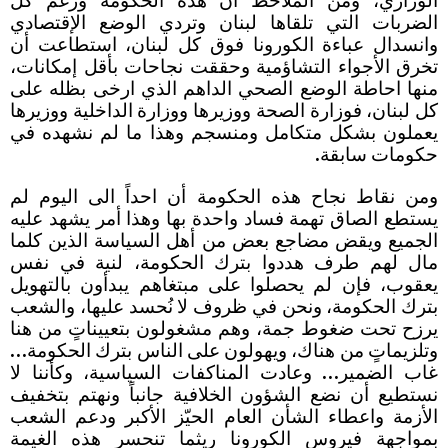
الوزاري، ومن الملاحظ أن هذه الحكومة ورغم كل
الضربات التي تلقاها لبنان وتردي الوضع الإقتصادي
وانسدال عباءة الكورونا فوق كل لبنان، استطاعت أن
تخرق الأجواء التشاؤمية وحققت نجاحات بأقل إمكانات،
منها احاطة الوضع الصحي الداهم الذي ارخى بظله على
كل لبنان، فوزارة الصحة ووزيرها ووزارة الداخلية ووزيرها
يعملون بشكل متكامل ومنسجم وهذا ما لم نشهده في
حكومات سابقة.
ومن نقاط نجاح هذه الحكومة أن احداً الى اليوم لم
يستطع الصاق تهمة فساد واحدة بها وهذا أمر يشهد عليه
الجميع ويقض مضاجع بعض من أهل السياسة الذين كلما
مال لهم طرف هددوا بترك الحكومة، لنية في نفس
يعقوب، فإن لم يحصلوا على مبتغاهم يبدأون بالتهويل
بترك الحكومة، ونحن في ظروف لا نُحسد عليها، والشعب
يرزح تحت ضغوط جمة، وهم مشغولون بتعييناتٍ من هنا
وتلزيماتٍ من هناك، ويهولون على الناس بترك الحكومة…
غاب الضمير… وعادت المناكفات السياسية، وكأننا لا
نستطيع أن نضع الشؤون الخلافية جانباً ونهتم بتخفيف
الأزمة واعطاء الشأن العام الحيّز الأكبر ودعم الشعب
بمواجهة فيروس الكورونا ريثما تنحسر هذه الغيمة