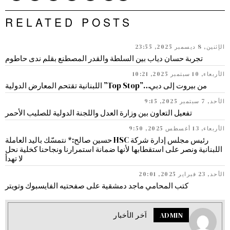
RELATED POSTS
الإثنين, 8 ديسمبر 2025, 23:55
تجربة حسان دياب بين السلطة والقدر المصطنع بقلم ندى حاطوم
الأربعاء, 10 سبتمبر 2025, 10:21
من بيروت إلى دبي…”Top Stop” اللبنانية تقتحم المعارض الدولية
الأحد, 7 سبتمبر 2025, 9:15
تفعيل التعاون بين وزارة العدل واللجنة الدولية للصليب الأحمر
الأربعاء, 13 أغسطس 2025, 9:50
رئيس مجلس إدارة شركة HSC حسين صالح:* نتمسّك باليد العاملة
اللبنانية ونصر على استقطابها لأنها ضمانة استمرارنا ونجاحنا كخلية نحل
لا تهدأ
الأحد, 23 فبراير 2025, 20:01
كتب المحامي ماجد دمشقية على صفحتيه الفايسبوك وتويتر
ADMIN
اَخر الأخبار