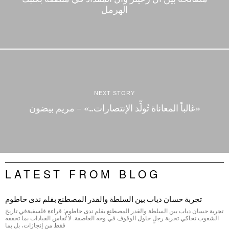
الهرمل
NEXT STORY
«غالباً المعاناة تُولِّد الإنتصارات..» – مريم بيضون
LATEST FROM BLOG
تجربة حسان دياب بين السلطة والقدر المصطنع بقلم ندى حاطوم
تجربة حسان دياب بين السلطة والقدر المصطنع بقلم ندى حاطوم: قراءة فلسفيةفي تاريخ
الشعوب تحاكي تجربة رجلٍ حاول الوقوف في وجه العاصفة. لا تُقاس القيادات بما تحققه
فقط من إنجازات، بل بما