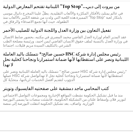
من بيروت إلى دبي…”Top Stop” اللبنانية تقتحم المعارض الدولية
في عالم يمتلئ بالأفكار المكرّرة والألعاب التقليدية، يطلّ علينا المخرج دانيال موسى
بابتكار لعبة “Top Stop” المميزة.هذه اللعبة التي ولدت من شغفه الكبير بالألعاب منذ
الطفولة، حيث أنها تجمع الاصدقاء والرفاق في
تفعيل التعاون بين وزارة العدل واللجنة الدولية للصليب الأحمر
عقد المدير العام لوزارة العدل القاضي محمد المصري في مكتبه، بحضور ضابط الاتصال
في وزارة العدل بالنسبة لملف حقوق الانسان القاضي ايمن احمد، ورئيسة مصلحة الطب
الشرعي بالتكليف السيدة مريم قليلات، اجتماعا
رئيس مجلس إدارة شركة HSC حسين صالح:* نتمسّك باليد العاملة
اللبنانية ونصر على استقطابها لأنها ضمانة استمرارنا ونجاحنا كخلية نحل
لا تهدأ
*رئيس مجلس إدارة شركة HSC حسين صالح:* نتمسّك باليد العاملة اللبنانية ونصر على
استقطابها لأنها ضمانة استمرارنا ونجاحنا كخلية نحل لا تهدأتواصل شركة HSC عملها
الدؤوب لتقديم أفضل الخدمات لزبائنها، متحدّيةً كل
كتب المحامي ماجد دمشقية على صفحتيه الفايسبوك وتويتر
منذ ما قبل تشكيل الحكومة نشطت المواقع الإخبارية ومجموعات التواصل الاجتماعي
لتوزير فلان وإسقاط علتان من التشكيلة الحكومية، فأنشئت منصات ما يسمى البورصة
الوزارية. واضاف، بعد تشكيل الحكومة انتقلت البورصة إلى منصة