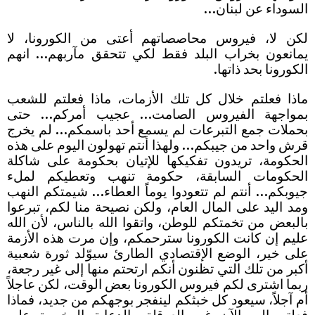
السوداء عن لبنان…
لكن لا، فيروس محاصصاتهم أعتى من الكورونا، لا
يمانعون بخراب البلد فقط لكي تتحقق مآربهم… انهم
الكورونا بحد ذاتها.
ماذا فعلتم خلال كل تلك الأزمات، ماذا فعلتم للشعب
بمواجهة الفيروس الصامت… عجيب أمركم… حتى
بحملات جمع التبرعات لم يسمع أحد باسمكم… لم يخرج
قرش واحد من جيبكم… ولهذا أنتم تهولون اليوم على هذه
الحكومة، تريدون تفكيكها للإتيان بحكومة على شاكلة
الحكومات السابقة، حكومة تنهب وتعطيكم لملء
جيوبكم… أنتم لم تتعودوا يوماً العطاء… شيمتكم النهب
ومد اليد على المال العام، ولكن نصيحة منا لكم، تبرعوا
بالبعض من تخمتكم للوطن، واتقوا الله بالناس، لأن الله
عليم إن كانت الكورونا سترحمكم، وإن مرت هذه الأزمة
على خير، الوضع الإقتصادي الطارئ سيوّلد ثورة شعبية
أكبر من تلك التي تظنون أنكم ارتحتم منها إلى غير رجعة،
ربما اشترى لكم فيروس الكورونا بعض الوقت، لكن عاجلاً
أم آجلاً، سيعود كل خبثكم لينفجر بوجهكم من جديد، فماذا