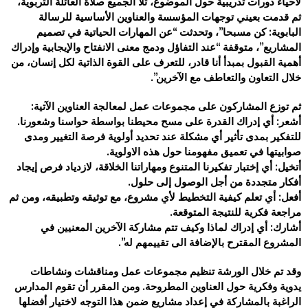
لاحياء دورات تدريبية حول الموضوع، تلا الجميع صلاة العائلة التربوية،
ثم قدمت بعيني توجهات المؤسسة والعناوين الأساسية للرسالة
البابوية: كن مسبحا”، وتحدثت “عن المهارات الحياتية في تصميم
المشاريع”، متوقفة “عند التفاؤل ودمج معنى الانفتاح والإيجابية وإدراك
أهمية القبول بمبدأ أنا قادر، للتعرف على القوة الذاتية لكل إنسان، من
خلال التعاون والتعاطف مع الآخرين”.
ثم توزع المشاركون على مجموعات عمل لمعالجة العناوين الآتية:
أشعر: أي إدراك القدرة على مسح محيطنا بواسطة حواسنا وشعورنا.
للتفكير بمدى تأثير أي مشكلة عند تحديد أولوية فرصة التغيير ومدى
صوابيتها في تعميق مفهومنا حول هذه الاولوية.
أتخيل: أي إختبار تفكيرنا المتنوع ومهاراتنا الخلاقة، لازدياد فرص إيجاد
أفكار متجددة من أجل الوصول إلى حلول.
أفعل: أي تعلم كيفية التخطيط لأي مشروع، مع توثيقه وتطبيقه، ومن ثم
مراجعة فكرية للنتيجة المتوقعة.
أشارك: أي إدراك لماذا وكيف تتم مشاركة الآخرين المعنيين في
المشروع المقترح بالإضافة الى تقييمهم له”.
وقد تم خلال الورشة تنظيم مجموعات عمل ومناقشات ونشاطات
يدوية وفكرية حول العناوين المطروحة. ومن المقرر أن تقوم المدارس
الراغبة بالمشاركة في إعداد مشاريع ضمن هذا التوجه لاختيار أفضلها