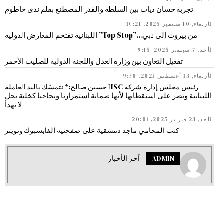
تجربة حسان دياب بين السلطة والقدر المصطنع بقلم ندى حاطوم
الأربعاء, 10 سبتمبر 2025, 10:21
من بيروت إلى دبي…”Top Stop” اللبنانية تقتحم المعارض الدولية
الأحد, 7 سبتمبر 2025, 9:15
تفعيل التعاون بين وزارة العدل واللجنة الدولية للصليب الأحمر
الأربعاء, 13 أغسطس 2025, 9:50
رئيس مجلس إدارة شركة HSC حسين صالح:* نتمسّك باليد العاملة
اللبنانية ونصر على استقطابها لأنها ضمانة استمرارنا ونجاحنا كخلية نحل
لا تهدأ
الأحد, 23 فبراير 2025, 20:01
كتب المحامي ماجد دمشقية على صفحتيه الفايسبوك وتويتر
ADMIN
اَخر الأخبار