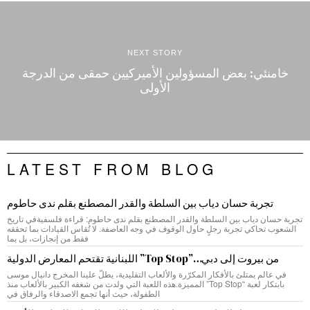
NEXT STORY
خامنئي: بعض المسؤولين الأميركيين حمقى من الدرجة
الأولى
LATEST FROM BLOG
تجربة حسان دياب بين السلطة والقدر المصطنع بقلم ندى حاطوم
تجربة حسان دياب بين السلطة والقدر المصطنع بقلم ندى حاطوم: قراءة فلسفيةفي تاريخ
الشعوب تحاكي تجربة رجلٍ حاول الوقوف في وجه العاصفة. لا تُقاس القيادات بما تحققه
فقط من إنجازات، بل بما
من بيروت إلى دبي…”Top Stop” اللبنانية تقتحم المعارض الدولية
في عالم يمتلئ بالأفكار المكرّرة والألعاب التقليدية، يطلّ علينا المخرج دانيال موسى
بابتكار لعبة “Top Stop” المميزة.هذه اللعبة التي ولدت من شغفه الكبير بالألعاب منذ
الطفولة، حيث أنها تجمع الاصدقاء والرفاق في