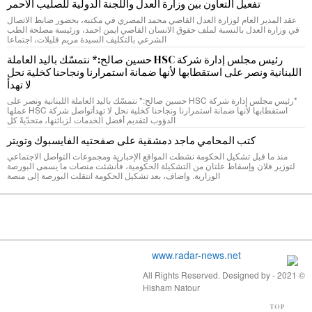
تفعيل التعاون بين وزارة العدل واللجنة الدولية للصليب الأحمر
عقد المدير العام لوزارة العدل القاضي محمد المصري في مكتبه، بحضور ضابط الاتصال
في وزارة العدل بالنسبة لملف حقوق الانسان القاضي ايمن احمد، ورئيسة مصلحة الطب
الشرعي بالتكليف السيدة مريم قليلات، اجتماعا
رئيس مجلس إدارة شركة HSC حسين صالح:* نتمسّك باليد العاملة
اللبنانية ونصر على استقطابها لأنها ضمانة استمرارنا ونجاحنا كخلية نحل
لا تهدأ
*رئيس مجلس إدارة شركة HSC حسين صالح:* نتمسّك باليد العاملة اللبنانية ونصر على
استقطابها لأنها ضمانة استمرارنا ونجاحنا كخلية نحل لا تهدأتواصل شركة HSC عملها
الدؤوب لتقديم أفضل الخدمات لزبائنها، متحدّيةً كل
كتب المحامي ماجد دمشقية على صفحتيه الفايسبوك وتويتر
منذ ما قبل تشكيل الحكومة نشطت المواقع الإخبارية ومجموعات التواصل الاجتماعي
لتوزير فلان وإسقاط علتان من التشكيلة الحكومية، فأنشئت منصات ما يسمى البورصة
الوزارية. واضاف، بعد تشكيل الحكومة انتقلت البورصة إلى منصة
© 2021 - All Rights Reserved. Designed by
Hisham Natour
TOP