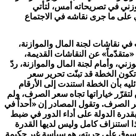
 وزني في تصريحاته أمس، لتأتي
ي على ما جرى نقاشه في الاجتماع
في نقاشات لجنة المال والموازنة،
تقدّماً» عن النقاشات القديمة،
زني، وأمام لجنة المال والموازنة، ردّ
 تكون الخطة قد تبنّت تحرير سعر
يه بأن الخطة استندت إلى الأرقام
لتقرّر خياراتها تجاه سعر الصرف، ولم
سعر الصرف. وتقول المصادر إن «أحداً في
 بقدرة الدولة على أداء الدور في ضبط
 استنزاف كامل وليس لديها القدرة
لسوق على حريته، هو سياسة غير حكيمة