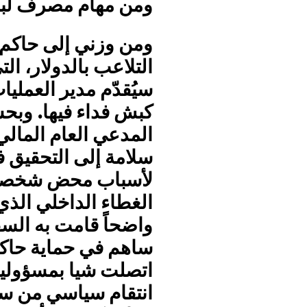
ومن مهام مصرف لبن
ومن وزني إلى حاكم
التلاعب بالدولار، الت
سيُقدّم مدير العمل
كبش فداء فيها. وبح
المدعي العام المالي
سلامة إلى التحقيق ف
لأسباب محض شخصية 
الغطاء الداخلي الذي
واضحاً قامت به السف
ساهم في حماية حاك
اتصلت شيا بمسؤولين
انتقام سياسي من سل