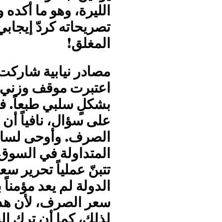
الليرة، وهو ما أكده
تصريحاته كردّ إيجاب
المغلق!
مصادر نيابية شاركت 
اعتبرت موقف وزني «م
بشكلٍ سلبي طبعاً. فو
على سؤال، نافياً أن
الصرف. وأوحى لسائل
المتداولة في السوق 
تتبنّ عملياً تحرير 
الدولة لم يعد مؤمناً
سعر الصرف، لأن هذا
لذلك، كما أن ترك ا