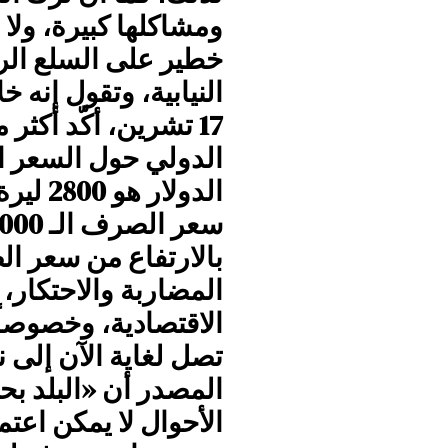
ومشاكلها كبيرة، ول
خطير على السلع الر
النيابية، وتقول إنه 
17 تشرين، أكّد أكث
الدولي حول السعر ا
الدولا
بالارتفاع من سعر ا
المضاربة والاحتكار
الاقتصادية، وخصوصاً
تصل لغاية الآن إلى
المصدر أن «البلد بح
الأحوال لا يمكن اع