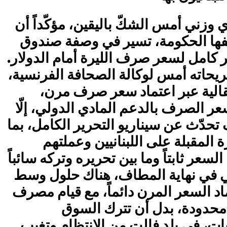
 وزني أمس الشكّ باليقين، مؤكّداً أن
فها الحكومة، تسير في وصفة صندوق
ير كامل لسعر صرف الليرة أمام الدولار.
يحاته أمس لوكالة الصحافة الفرنسية،
قالية عبر اعتماد سعر صرف مرن،
ر الصرف بالدعم المادي الدولي، إلّا
 تحدّث عن سيناريو التحرير الكامل، بما
ة المقبلة على اللبنانيين وعملتهم
لسعر ثابتاً وما بين تحريره وتركه سائباً
 في نهاية المطاف، هناك حلول وسط
ماد السعر المرن دائماً، مع قيام مصرف
 محدودة، بدل أن تترك السوق
ات، في بلد فالت من الانتظام وتغيب