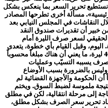
ا نستطيع تحرير السعر بما ينعكس بشكل
ئيسية». مسألة أخرى تطرحها المصادر
خلال النقاشات في المجلس النيابي بعد
ر من خبير أن تقديرات صندوق النقد
لحقيقي لسعر صرف الليرة أمام
ر هو 2800 ليرة. اليوم، وقبل القيام بأي خطوة، يتعدى
سعر الصرف الـ 4000 ليرة، ما يعني أن هناك مبلغاً محسوباً
لصرف يسببه التسيّب وعمليات
، وليس بالضرورة بسبب الأوضاع
 أن الحكومة والأجهزة القضائية لم
 نتيجة ملموسة لضبط السوق. ويختم
اجة إلى مرحلة انتقالية، لكن في مطلق
تماد تحرير سعر الصرف بشكل مطلق،