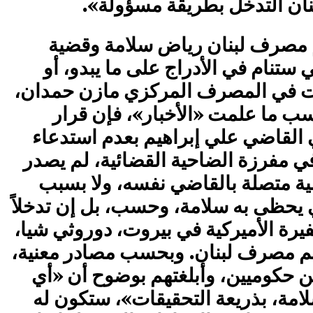
ان التدخل بطريقة مسؤولة».
 مصرف لبنان رياض سلامة وقضية
ي ستنام في الأدراج على ما يبدو، أو
يات في المصرف المركزي مازن حمدان،
سب ما علمت «الأخبار»، فإن قرار
 القاضي علي إبراهيم بعدم استدعاء
ي مفرزة الضاحية القضائية، لم يصدر
متصلة بالقاضي نفسه، ولا بسبب
 يحظى به سلامة، وحسب، بل إن تدخلاً
يرة الأميركية في بيروت، دوروثي شيا،
م مصرف لبنان. وبحسب مصادر معنية،
 حكوميين، وأبلغتهم بوضوح أن «أي
امة، بذريعة التحقيقات»، ستكون له