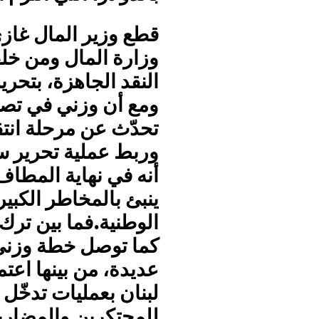
قطع وزير المال غازي
وزارة المال ومن خل
النقد الجاهزة، بتحر
ومع أن وزني في تصر
تحدّث عن مرحلة انت
وربط عملية تحرير سع
أنه في نهاية المطاف
ينبئ بالمخاطر الكبير
الوطنية.
فما بين ترك ا
كما توصل خطة وزني
عديدة، من بينها اعت
لبنان بعمليات تدخّل
للمحتكرين والمضارب