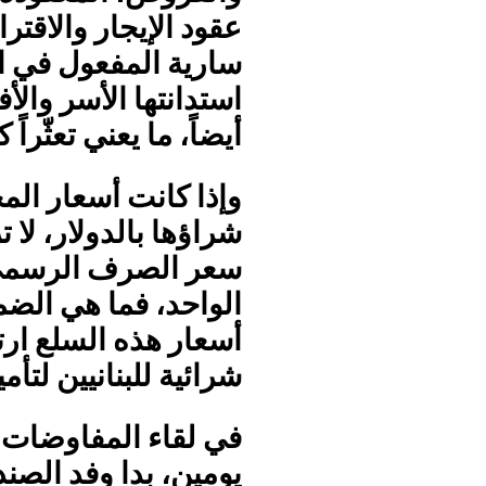
عقود الإيجار والاقتر
سارية المفعول في ا
استدانتها الأسر والأ
أيضاً، ما يعني تعثّراً
وإذا كانت أسعار المح
شراؤها بالدولار، لا 
الواحد، فما هي الضم
أسعار هذه السلع ارتف
شرائية للبنانيين لتأ
في لقاء المفاوضات ا
يومين، بدا وفد الص