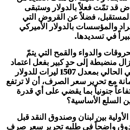
اض قد تمّت فعلاً بالدولار وستبقى
لمستقبل، فضلاً عن القروض التي
فراد والمؤسسات بالدولار الأميركي
 كبيراً في تسديدها.
روقات والدواء والقمح التي يتمّ
تزال منضبطة إلى حدٍ كبير بفعل اعتماد
سعر الصرف الرسمي الحالي بمعدل 1507 ليرات للدولار
انة مع تحرير سعر الصرف، أن لا ترتفع
اعاً جنونياً بما يقضي على أي قدرة
مين السلع الأساسية؟
لأولية بين لبنان وصندوق النقد قبل
ندوق واضحاً في طلبه تحرير سعر صرف