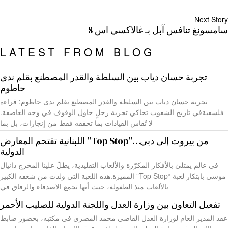
Next Story
سامسونغ تنافس آبل بـ غالاكسي اس 8
LATEST FROM BLOG
تجربة حسان دياب بين السلطة والقدر المصطنع بقلم ندى
حاطوم
تجربة حسان دياب بين السلطة والقدر المصطنع بقلم ندى حاطوم: قراءة
فلسفيةفي تاريخ الشعوب تحاكي تجربة رجلٍ حاول الوقوف في وجه العاصفة.
لا تُقاس القيادات بما تحققه فقط من إنجازات، بل بما
من بيروت إلى دبي…”Top Stop” اللبنانية تقتحم المعارض
الدولية
في عالم يمتلئ بالأفكار المكرّرة والألعاب التقليدية، يطلّ علينا المخرج دانيال
موسى بابتكار لعبة “Top Stop” المميزة.هذه اللعبة التي ولدت من شغفه الكبير
بالألعاب منذ الطفولة، حيث أنها تجمع الاصدقاء والرفاق في
تفعيل التعاون بين وزارة العدل واللجنة الدولية للصليب الأحمر
عقد المدير العام لوزارة العدل القاضي محمد المصري في مكتبه، بحضور ضابط