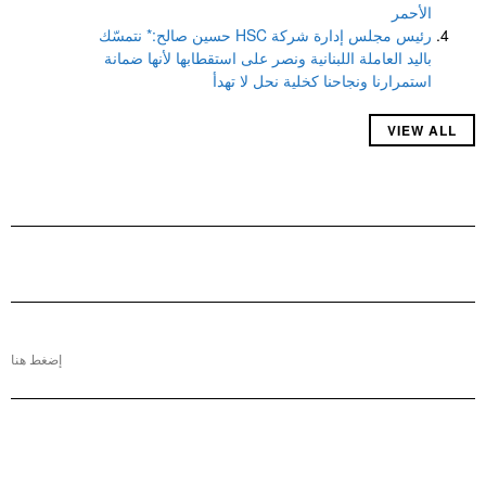
الأحمر
رئيس مجلس إدارة شركة HSC حسين صالح:* نتمسّك
باليد العاملة اللبنانية ونصر على استقطابها لأنها ضمانة
استمرارنا ونجاحنا كخلية نحل لا تهدأ
VIEW ALL
إضغط هنا