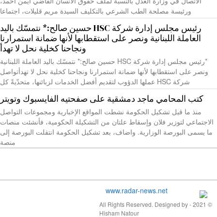
الاتصال في وزارة العدل بالنسبة لملف حقوق الانسان القاضي ايمن احمد،
ورئيسة مصلحة الطب الشرعي بالتكليف السيدة مريم قليلات، اجتماعا
رئيس مجلس إدارة شركة HSC حسين صالح:* نتمسّك باليد
العاملة اللبنانية ونصر على استقطابها لأنها ضمانة استمرارنا
ونجاحنا كخلية نحل لا تهدأ
*رئيس مجلس إدارة شركة HSC حسين صالح:* نتمسّك باليد العاملة اللبنانية
ونصر على استقطابها لأنها ضمانة استمرارنا ونجاحنا كخلية نحل لا تهدأتواصل
شركة HSC عملها الدؤوب لتقديم أفضل الخدمات لزبائنها، متحدّيةً كل
كتب المحامي ماجد دمشقية على صفحتيه الفايسبوك وتويتر
منذ ما قبل تشكيل الحكومة نشطت المواقع الإخبارية ومجموعات التواصل
الاجتماعي لتوزير فلان وإسقاط علتان من التشكيلة الحكومية، فأنشئت منصات
ما يسمى البورصة الوزارية. واضاف، بعد تشكيل الحكومة انتقلت البورصة إلى
منصة
© 2021 - All Rights Reserved. Designed by
Hisham Natour