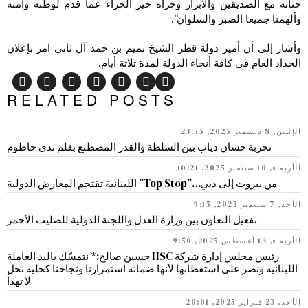
جناته مع الصديقين والأبرار وجزاه خير الجزاء عما قدم لوطنه وامته
وألهمنا جميعا الصبر والسلوان”.
وأشار إلى أن أمير دولة قطر الشيخ تميم بن حمد آل ثاني امر بإعلان
الحداد العام في كافة أنحاء الدولة لمدة ثلاثة أيام.
RELATED POSTS
الإثنين, 8 ديسمبر 2025, 23:55
تجربة حسان دياب بين السلطة والقدر المصطنع بقلم ندى حاطوم
الأربعاء, 10 سبتمبر 2025, 10:21
من بيروت إلى دبي…”Top Stop” اللبنانية تقتحم المعارض الدولية
الأحد, 7 سبتمبر 2025, 9:15
تفعيل التعاون بين وزارة العدل واللجنة الدولية للصليب الأحمر
الأربعاء, 13 أغسطس 2025, 9:50
رئيس مجلس إدارة شركة HSC حسين صالح:* نتمسّك باليد العاملة
اللبنانية ونصر على استقطابها لأنها ضمانة استمرارنا ونجاحنا كخلية نحل
لا تهدأ
الأحد, 23 فبراير 2025, 20:01