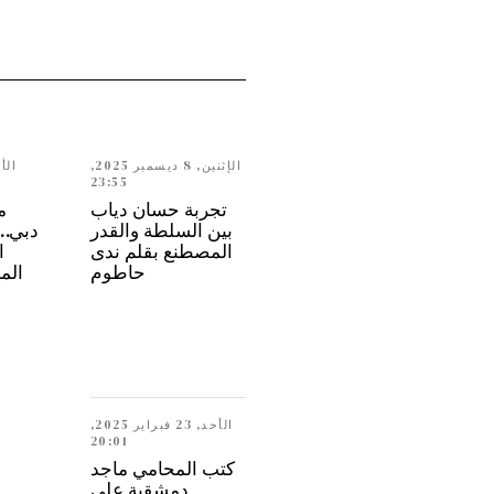
الإثنين, 8 ديسمبر 2025,
23:55
تجربة حسان دياب
م
بين السلطة والقدر
المصطنع بقلم ندى
ا
حاطوم
الم
الأحد, 23 فبراير 2025,
20:01
كتب المحامي ماجد
دمشقية على