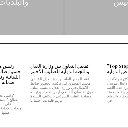
نيس
والبلديات
من بيروت إلى دبي…”Top Stop”
تفعيل التعاون بين وزارة العدل
رض الدولية
واللجنة الدولية للصليب الأحمر
حسين صالح:*
اللبنانية و
رّرة والألعاب
عقد المدير العام لوزارة العدل القاضي
ضمانة ا
ج دانيال موسى
محمد المصري في مكتبه، بحضور ضابط
Top Stop” المميزة.هذه اللعبة
الاتصال في وزارة العدل بالنسبة لملف
بالألعاب منذ
حقوق الانسان القاضي ايمن احمد، ورئيسة
دقاء والرفاق
مصلحة الطب الشرعي بالتكليف السيدة
صالح:* نتمسّ
في
مريم قليلات، اجتماعا
على استق
عملها 