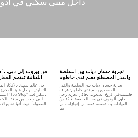
داخل مبنى سكني في أدو
تجربة حسان دياب بين السلطة
والقدر المصطنع بقلم ندى حاطوم
اللبنانية تقتحم المعا
تجربة حسان دياب بين السلطة والقدر
في عالم يمتلئ بالأفكار المك
المصطنع بقلم ندى حاطوم: قراءة
التقليدية، يطلّ علينا المخر
فلسفيةفي تاريخ الشعوب تحاكي تجربة رجلٍ
بابتكار لعبة “
حاول الوقوف في وجه العاصفة. لا تُقاس
التي ولدت من شغفه الكبير 
القيادات بما تحققه فقط من إنجازات، بل
الطفولة، حيث أنها تجمع الاص
بما