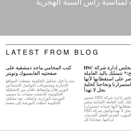
 لمناسبة رأس السنة الهجرية
LATEST FROM BLOG
رئيس مجلس إدارة شركة HSC
كتب المحامي ماجد دمشقية على
 نتمسّك باليد العاملة
صفحتيه الفايسبوك وتويتر
نصر على استقطابها لأنها
منذ ما قبل تشكيل الحكومة نشطت المواقع
ستمرارنا ونجاحنا كخلية
الإخبارية ومجموعات التواصل الاجتماعي
نحل لا تهدأ
لتوزير فلان وإسقاط علتان من التشكيلة
الحكومية، فأنشئت منصات ما يسمى
*رئيس مجلس إدارة شركة HSC حسين
البورصة الوزارية. واضاف، بعد تشكيل
ك باليد العاملة اللبنانية ونصر
الحكومة انتقلت البورصة إلى منصة
طابها لأنها ضمانة استمرارنا
ونجاحنا كخلية نحل لا تهدأتواصل شركة HSC
الدؤوب لتقديم أفضل الخدمات
لزبائنها، متحدّيةً كل