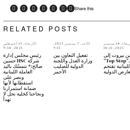
Share this
RELATED POSTS
الأربعاء, 10 سبتمبر
الأحد, 7 سبتمبر 2025,
الأربعاء, 13 أغسطس
2025, 9:50
9:15
2025, 10:21
ن بيروت إلى
تفعيل التعاون بين
رئيس مجلس إدارة
دبي…”Top Stop”
وزارة العدل واللجنة
شركة HSC حسين
للبنانية تقتحم
الدولية للصليب
صالح:* نتمسّك باليد
عارض الدولية
الأحمر
العاملة اللبنانية
ونصر على
استقطابها لأنها
ضمانة استمرارنا
ونجاحنا كخلية نحل لا
تهدأ